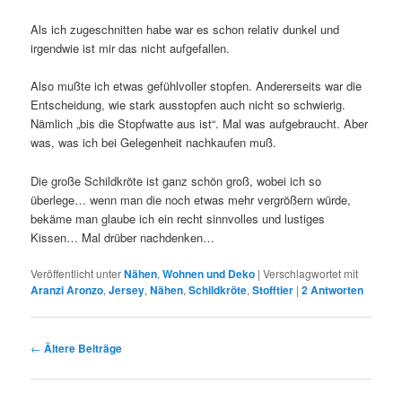
Als ich zugeschnitten habe war es schon relativ dunkel und
irgendwie ist mir das nicht aufgefallen.
Also mußte ich etwas gefühlvoller stopfen. Andererseits war die
Entscheidung, wie stark ausstopfen auch nicht so schwierig.
Nämlich „bis die Stopfwatte aus ist“. Mal was aufgebraucht. Aber
was, was ich bei Gelegenheit nachkaufen muß.
Die große Schildkröte ist ganz schön groß, wobei ich so
überlege… wenn man die noch etwas mehr vergrößern würde,
bekäme man glaube ich ein recht sinnvolles und lustiges
Kissen… Mal drüber nachdenken…
Veröffentlicht unter
Nähen
,
Wohnen und Deko
|
Verschlagwortet mit
Aranzi Aronzo
,
Jersey
,
Nähen
,
Schildkröte
,
Stofftier
|
2
Antworten
Beitragsnavigation
←
Ältere Beiträge