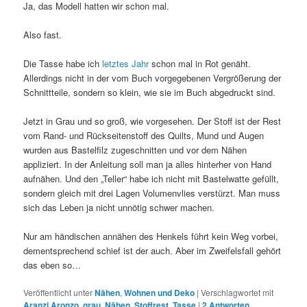
Ja, das Modell hatten wir schon mal.
Also fast.
Die Tasse habe ich
letztes Jahr
schon mal in Rot genäht.
Allerdings nicht in der vom Buch vorgegebenen Vergrößerung der
Schnittteile, sondern so klein, wie sie im Buch abgedruckt sind.
Jetzt in Grau und so groß, wie vorgesehen. Der Stoff ist der Rest
vom Rand- und Rückseitenstoff des Quilts, Mund und Augen
wurden aus Bastelfilz zugeschnitten und vor dem Nähen
appliziert. In der Anleitung soll man ja alles hinterher von Hand
aufnähen. Und den „Teller“ habe ich nicht mit Bastelwatte gefüllt,
sondern gleich mit drei Lagen Volumenvlies verstürzt. Man muss
sich das Leben ja nicht unnötig schwer machen.
Nur am händischen annähen des Henkels führt kein Weg vorbei,
dementsprechend schief ist der auch. Aber im Zweifelsfall gehört
das eben so…
Veröffentlicht unter
Nähen
,
Wohnen und Deko
|
Verschlagwortet mit
Aranzi Aronzo
,
grau
,
Nähen
,
Stoffrest
,
Tasse
|
2
Antworten