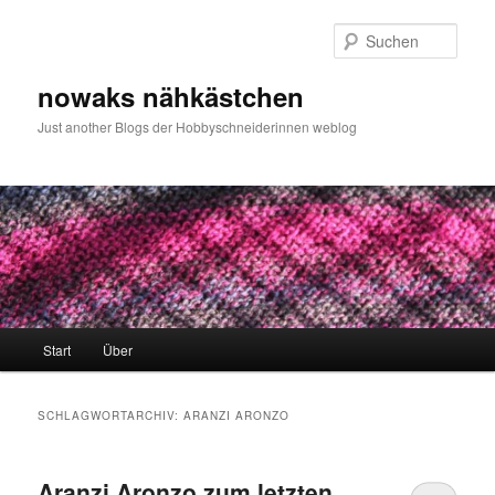
Zum
Zum
primären
sekundären
Such
Inhalt
Inhalt
springen
springen
nowaks nähkästchen
Just another Blogs der Hobbyschneiderinnen weblog
Hauptmenü
Start
Über
SCHLAGWORTARCHIV:
ARANZI ARONZO
Aranzi Aronzo zum letzten