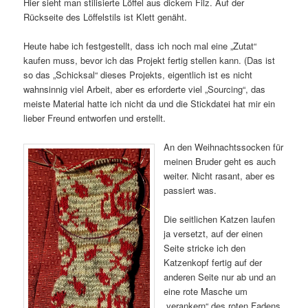
Hier sieht man stilisierte Löffel aus dickem Filz. Auf der
Rückseite des Löffelstils ist Klett genäht.
Heute habe ich festgestellt, dass ich noch mal eine „Zutat“
kaufen muss, bevor ich das Projekt fertig stellen kann. (Das ist
so das „Schicksal“ dieses Projekts, eigentlich ist es nicht
wahnsinnig viel Arbeit, aber es erforderte viel „Sourcing“, das
meiste Material hatte ich nicht da und die Stickdatei hat mir ein
lieber Freund entworfen und erstellt.
An den Weihnachtssocken für
meinen Bruder geht es auch
weiter. Nicht rasant, aber es
passiert was.
Die seitlichen Katzen laufen
ja versetzt, auf der einen
Seite stricke ich den
Katzenkopf fertig auf der
anderen Seite nur ab und an
eine rote Masche um
„verankern“ des roten Fadens,