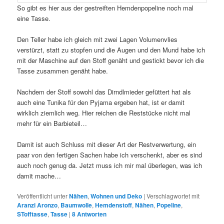
So gibt es hier aus der gestreiften Hemdenpopeline noch mal
eine Tasse.
Den Teller habe ich gleich mit zwei Lagen Volumenvlies
verstürzt, statt zu stopfen und die Augen und den Mund habe ich
mit der Maschine auf den Stoff genäht und gestickt bevor ich die
Tasse zusammen genäht habe.
Nachdem der Stoff sowohl das Dirndlmieder gefüttert hat als
auch eine Tunika für den Pyjama ergeben hat, ist er damit
wirklich ziemlich weg. Hier reichen die Reststücke nicht mal
mehr für ein Barbieteil…
Damit ist auch Schluss mit dieser Art der Restverwertung, ein
paar von den fertigen Sachen habe ich verschenkt, aber es sind
auch noch genug da. Jetzt muss ich mir mal überlegen, was ich
damit mache…
Veröffentlicht unter
Nähen
,
Wohnen und Deko
|
Verschlagwortet mit
Aranzi Aronzo
,
Baumwolle
,
Hemdenstoff
,
Nähen
,
Popeline
,
STofftasse
,
Tasse
|
8
Antworten