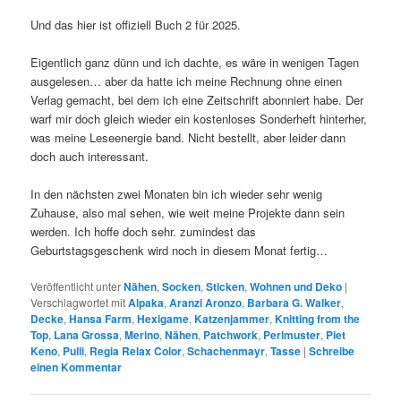
Und das hier ist offiziell Buch 2 für 2025.
Eigentlich ganz dünn und ich dachte, es wäre in wenigen Tagen
ausgelesen… aber da hatte ich meine Rechnung ohne einen
Verlag gemacht, bei dem ich eine Zeitschrift abonniert habe. Der
warf mir doch gleich wieder ein kostenloses Sonderheft hinterher,
was meine Leseenergie band. Nicht bestellt, aber leider dann
doch auch interessant.
In den nächsten zwei Monaten bin ich wieder sehr wenig
Zuhause, also mal sehen, wie weit meine Projekte dann sein
werden. Ich hoffe doch sehr. zumindest das
Geburtstagsgeschenk wird noch in diesem Monat fertig…
Veröffentlicht unter
Nähen
,
Socken
,
Sticken
,
Wohnen und Deko
|
Verschlagwortet mit
Alpaka
,
Aranzi Aronzo
,
Barbara G. Walker
,
Decke
,
Hansa Farm
,
Hexigame
,
Katzenjammer
,
Knitting from the
Top
,
Lana Grossa
,
Merino
,
Nähen
,
Patchwork
,
Perlmuster
,
Piet
Keno
,
Pulli
,
Regia Relax Color
,
Schachenmayr
,
Tasse
|
Schreibe
einen Kommentar