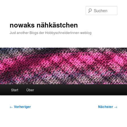
Zum
primären
Such
Inhalt
springen
nowaks nähkästchen
Just another Blogs der Hobbyschneiderinnen weblog
Hauptmenü
Start
Über
Beitragsnavigation
←
Vorheriger
Nächster
→