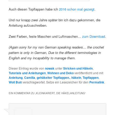
Auch diesen Topflappen habe ich
2016 schon mal gezeigt
.
Und nur knapp zwei Jahre später bin ich dazu gekommen, die
Anleitung aufzuschreiben.
Zwei Farben, feste Maschen und Luftmaschen…
zum Dowmload
.
(Again sorry for my non German speaking readers… the crochet
pattern is only in German, Due to the different terminologies in
English and my incapability to manage them.
Dieser Eintrag wurde von
nowak
unter
Stricken und Häkeln
,
Tutorials und Anleitungen
,
Wohnen und Deko
veröffentlicht und mit
Anleitung
,
Camilla
,
gehäkelter Topflappen.
,
häkeln
,
Topflappen
,
Woll Butt
verschlagwortet. Setze ein Lesezeichen für den
Permalink
.
EIN KOMMENTAR ZU „
KLEINKARIERT, DIE HÄKELANLEITUNG
“