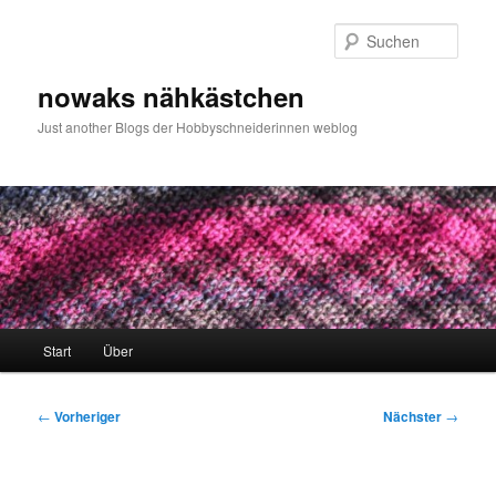
Zum
primären
Such
Inhalt
springen
nowaks nähkästchen
Just another Blogs der Hobbyschneiderinnen weblog
Hauptmenü
Start
Über
Beitragsnavigation
←
Vorheriger
Nächster
→