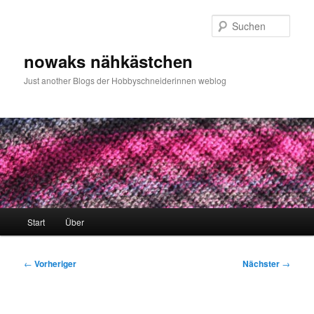
Zum
primären
Such
Inhalt
springen
nowaks nähkästchen
Just another Blogs der Hobbyschneiderinnen weblog
Hauptmenü
Start
Über
Beitragsnavigation
←
Vorheriger
Nächster
→