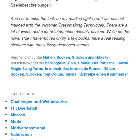
Szenebeschreibungen.
And not to miss the look on my reading right now. I am still not
finished with the Victorian Dressmaking Techniques. There are a
lot of words and a lot of information densely packed. While on the
novel side I have moved on by a few books, here a real reading
pleasure with many lively described scenes.
Veröffentlicht unter
Nähen
,
Socken
,
Stricken und Häkeln
|
Verschlagwortet mit
Bärengarne
,
Diva
,
Hoodie
,
Hot Patterns
,
Jawoll
Magic
,
Lang Yarns
,
le mohair des fermes de France
,
Nähen
,
Socken
,
Stricken
,
Tom Cotton
,
Tunika
|
Schreibe einen Kommentar
KATEGORIEN
Challenges und Wettbewerbe
Flickwerkstatt
Messen
Mode
Motivationsmonat
Nähbrunch