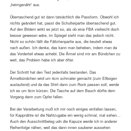
„heimgenäht“ aus.
Überraschend gut ist dann tatsächlich die Passform. Obwohl ich
nichts geändert hat, passt die Schulterpartie überraschend gut.
Auf den Bildern wirkt es jetzt so, als ob eine FBA vielleicht doch
besser gewesen wäre, im Spiegel sieht man das jedoch nicht.
Nicht so schön fällt die Fältchenpartie aus, die beutelt etwas
nach außen. Ich denke, das kann man beheben, indem man da
das Vorderteil etwas anhebt. Die Ärmel sind mir am Bündchen zu
weit, das Problem habe ich aber öfter.
Der Schnitt hat den Test jedenfalls bestanden. Das
Ärmelbündchen wird um 4cm schmaler gemacht (zum Ellbogen
auslaufend) und da das Shirt dann zum Rock passen soll, werde
ich es um 9cm kürzen. Die Tasche auf dem Bauch dürfte dem
Vorgang dann zum Opfer fallen.
Bei der Verarbeitung muß ich mir noch einiges einfallen lassen,
für Kappnähte ist die Nahtzugabe ein wenig schmal, mal sehen…
Auch den Ausschnittbeleg udn die Kapuze werde ich in anderer
Reihenfolge nähen, weil das dann innen sauberer aussehen