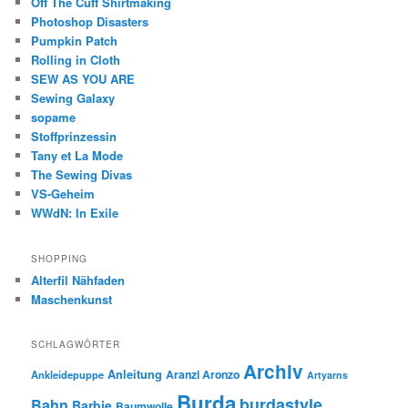
Off The Cuff Shirtmaking
Photoshop Disasters
Pumpkin Patch
Rolling in Cloth
SEW AS YOU ARE
Sewing Galaxy
sopame
Stoffprinzessin
Tany et La Mode
The Sewing Divas
VS-Geheim
WWdN: In Exile
SHOPPING
Alterfil Nähfaden
Maschenkunst
SCHLAGWÖRTER
Archiv
Anleitung
Aranzi Aronzo
Ankleidepuppe
Artyarns
Burda
burdastyle
Bahn
Barbie
Baumwolle