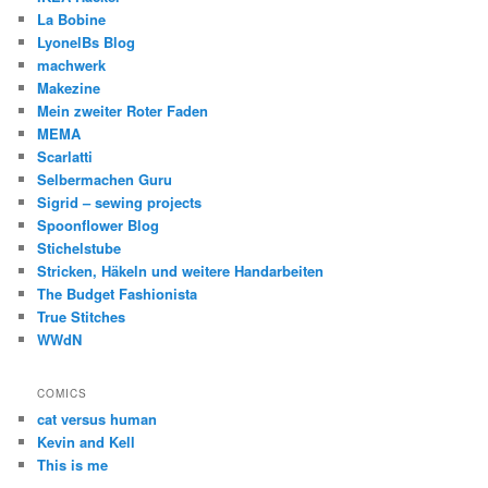
La Bobine
LyonelBs Blog
machwerk
Makezine
Mein zweiter Roter Faden
MEMA
Scarlatti
Selbermachen Guru
Sigrid – sewing projects
Spoonflower Blog
Stichelstube
Stricken, Häkeln und weitere Handarbeiten
The Budget Fashionista
True Stitches
WWdN
COMICS
cat versus human
Kevin and Kell
This is me