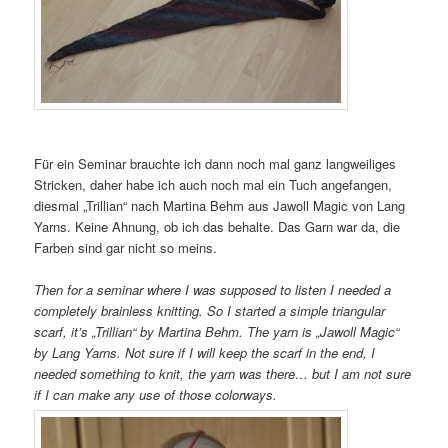
Für ein Seminar brauchte ich dann noch mal ganz langweiliges
Stricken, daher habe ich auch noch mal ein Tuch angefangen,
diesmal „Trillian“ nach Martina Behm aus Jawoll Magic von Lang
Yarns. Keine Ahnung, ob ich das behalte. Das Garn war da, die
Farben sind gar nicht so meins.
Then for a seminar where I was supposed to listen I needed a
completely brainless knitting. So I started a simple triangular
scarf, it’s „Trillian“ by Martina Behm. The yarn is „Jawoll Magic“
by Lang Yarns. Not sure if I will keep the scarf in the end, I
needed something to knit, the yarn was there… but I am not sure
if I can make any use of those colorways.