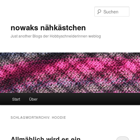
Zum
Zum
primären
sekundären
Such
Inhalt
Inhalt
springen
springen
nowaks nähkästchen
Just another Blogs der Hobbyschneiderinnen weblog
Hauptmenü
Start
Über
SCHLAGWORTARCHIV:
HOODIE
Allmählich wird es ein