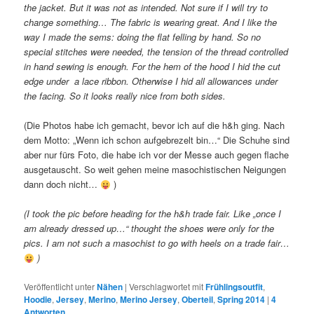
the jacket. But it was not as intended. Not sure if I will try to
change something… The fabric is wearing great. And I like the
way I made the sems: doing the flat felling by hand. So no
special stitches were needed, the tension of the thread controlled
in hand sewing is enough. For the hem of the hood I hid the cut
edge under a lace ribbon. Otherwise I hid all allowances under
the facing. So it looks really nice from both sides.
(Die Photos habe ich gemacht, bevor ich auf die h&h ging. Nach
dem Motto: „Wenn ich schon aufgebrezelt bin…“ Die Schuhe sind
aber nur fürs Foto, die habe ich vor der Messe auch gegen flache
ausgetauscht. So weit gehen meine masochistischen Neigungen
dann doch nicht…
)
(I took the pic before heading for the h&h trade fair. Like „once I
am already dressed up…“ thought the shoes were only for the
pics. I am not such a masochist to go with heels on a trade fair…
)
Veröffentlicht unter
Nähen
|
Verschlagwortet mit
Frühlingsoutfit
,
Hoodie
,
Jersey
,
Merino
,
Merino Jersey
,
Oberteil
,
Spring 2014
|
4
Antworten