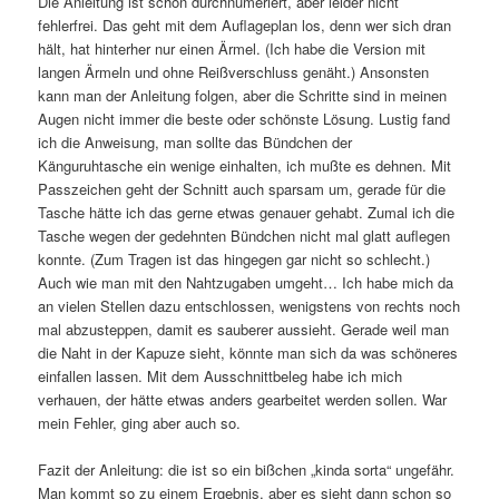
Die Anleitung ist schön durchnumeriert, aber leider nicht
fehlerfrei. Das geht mit dem Auflageplan los, denn wer sich dran
hält, hat hinterher nur einen Ärmel. (Ich habe die Version mit
langen Ärmeln und ohne Reißverschluss genäht.) Ansonsten
kann man der Anleitung folgen, aber die Schritte sind in meinen
Augen nicht immer die beste oder schönste Lösung. Lustig fand
ich die Anweisung, man sollte das Bündchen der
Känguruhtasche ein wenige einhalten, ich mußte es dehnen. Mit
Passzeichen geht der Schnitt auch sparsam um, gerade für die
Tasche hätte ich das gerne etwas genauer gehabt. Zumal ich die
Tasche wegen der gedehnten Bündchen nicht mal glatt auflegen
konnte. (Zum Tragen ist das hingegen gar nicht so schlecht.)
Auch wie man mit den Nahtzugaben umgeht… Ich habe mich da
an vielen Stellen dazu entschlossen, wenigstens von rechts noch
mal abzusteppen, damit es sauberer aussieht. Gerade weil man
die Naht in der Kapuze sieht, könnte man sich da was schöneres
einfallen lassen. Mit dem Ausschnittbeleg habe ich mich
verhauen, der hätte etwas anders gearbeitet werden sollen. War
mein Fehler, ging aber auch so.
Fazit der Anleitung: die ist so ein bißchen „kinda sorta“ ungefähr.
Man kommt so zu einem Ergebnis, aber es sieht dann schon so