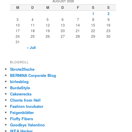
AUGUST 2026
M
D
M
D
F
S
S
1
2
3
4
5
6
7
8
9
10
11
12
13
14
15
16
17
18
19
20
21
22
23
24
25
26
27
28
29
30
31
« Juli
BLOGROLL
5brote2fische
BERNINA Corporate Blog
birlesblog
BurdaStyle
Cakewrecks
Clients from Hell
Fashion Incubator
Feigenblätter
Fluffy Fibers
Goodbye Valentino
IKEA Hacker