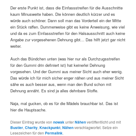
Der erste Punkt ist, dass die Einfassstreifen für die Ausschnitte
kaum Minusweite haben. Die können deutlich kürzer und es
würde auch schöner. Dann soll man das Vorderteil ein der Mitte
ein Stück raffen. Dummerweise gibt es keine Anweisung, wie viel
und da es zum Einfassstreifen für den Halsausschnitt auch keine
Angabe zur vorgesehenen Dehnung gibt… Das hilft jetzt gar nicht
weiter.
Auch das Bündchen unten (was hier nur als Durchzugsstreifen
für den Gummi drin definiert ist) hat keinerlei Dehnung
vorgesehen. Und der Gummi aus meiner Sicht auch eher wenig.
Das würde ich für mich sicher enger nähen und aus meiner Sicht
sähe es auch besser aus, wenn man den Bund schon mit
Dehnung annäht. Es sind ja alles dehnbare Stoffe.
Naja, mal gucken, ob es für die Mädels brauchbar ist. Das ist
hier die Hauptsache.
Dieser Eintrag wurde von
nowak
unter
Nähen
veröffentlicht und mit
Bustier
,
Charity
,
Knackpunkt
,
Nähen
verschlagwortet. Setze ein
Lesezeichen für den
Permalink
.