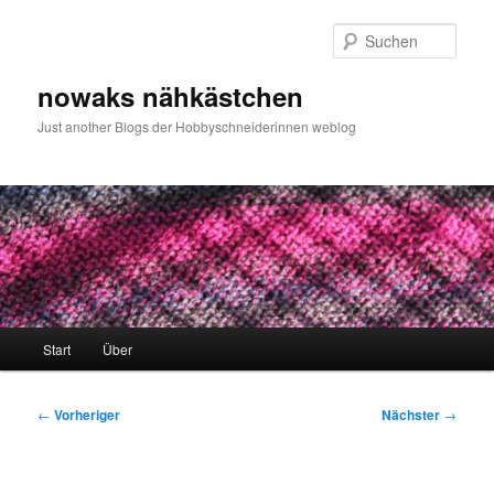
Zum
primären
Such
Inhalt
springen
nowaks nähkästchen
Just another Blogs der Hobbyschneiderinnen weblog
Hauptmenü
Start
Über
Beitragsnavigation
←
Vorheriger
Nächster
→