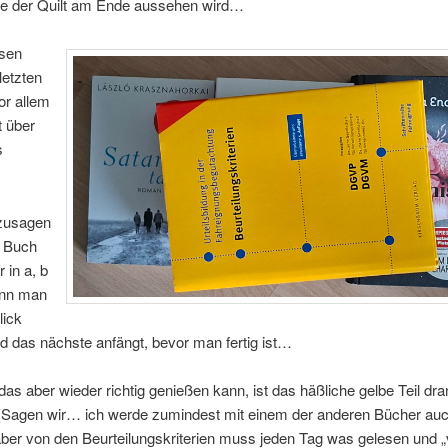
ie der Quilt am Ende aussehen wird…
esen
letzten
r allem
t über
s
ozusagen
ei Buch
 in a, b
enn man
lick
und das nächste anfängt, bevor man fertig ist…
das aber wieder richtig genießen kann, ist das häßliche gelbe Teil dra
 (Sagen wir… ich werde zumindest mit einem der anderen Bücher auc
ber von den Beurteilungskriterien muss jeden Tag was gelesen und „