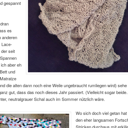
nd gespannt
dran
dass es
n anderen
) Lace-
 der seit
 Spannen
 ich aber eh
Bett und
 Matratze
nd die alten dann noch eine Weile ungebraucht rumliegen wird) sehe 
nz gut, dass das noch dieses Jahr passiert. (Vielleicht sogar beid
chter, neutralgrauer Schal auch im Sommer nützlich wäre.
Wo sich doch viel getan hat
den eher langsamen Fortsch
Stricken durchaus mit erklär