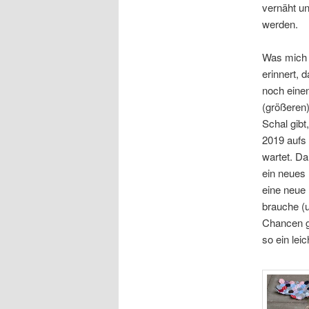
vernäht u
werden.
Was mich 
erinnert, 
noch eine
(größeren
Schal gibt,
2019 aufs
wartet. Da
ein neues 
eine neue
brauche (u
Chancen ga
so ein lei