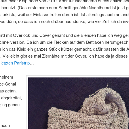
 aus einer Knipmode von 2010. Aber für Nachthemd offensichtlich sc
 benutzt. (Das erste nach dem Schnitt genähte Nachthemd ist jetzt g
turkiste, weil der Einfassstreifen durch ist. Ist allerdings auch an an
was dünn, so dass ich noch drüber nachdenke, wie viel Zeit ich da inv
ird mit Overlock und Cover genäht und die Blenden habe ich weg ge
chnellversion. Da ich um die Flecken auf dem Bettlaken herumgeschn
 ich das Kleid ein ganzes Stück kürzer gemacht, dafür passten die 
. Vielleicht gibt es mal Ziernähte mit der Cover, ich habe da ja dieses 
l
etzten Paristrip
…
 meinem
ce-Schal
as getan.
 abgekettet,
ging genau
 noch