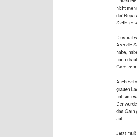
Unterkleid
nicht mehr
der Repara
Stellen et
Diesmal w
Also die S
habe, habe
noch drauf
Garn vom 
Auch bei
grauen La
hat sich w
Der wurde
das Garn 
auf.
Jetzt muß