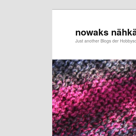
Zum
primären
Inhalt
nowaks nähk
springen
Just another Blogs der Hobbys