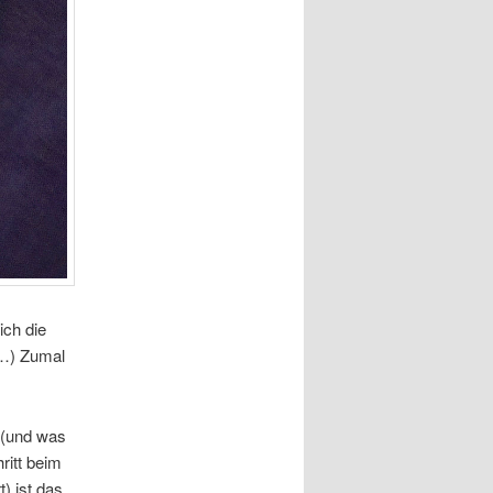
ich die
e…) Zumal
 (und was
ritt beim
t) ist das