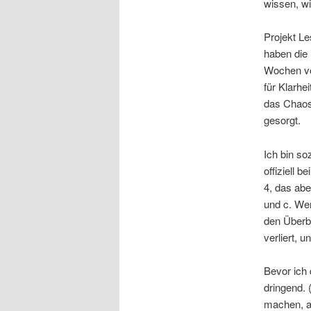
wissen, w
Projekt L
haben die 
Wochen vo
für Klarhei
das Chao
gesorgt.
Ich bin s
offiziell b
4, das aber
und c. W
den Überb
verliert, 
Bevor ich 
dringend.
machen, a