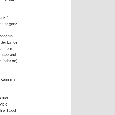
unkt“
immer ganz
ohnehin
n der Länge
st mehr
h habe erst
s (oder so)
, kann man
n und
viele
 will doch