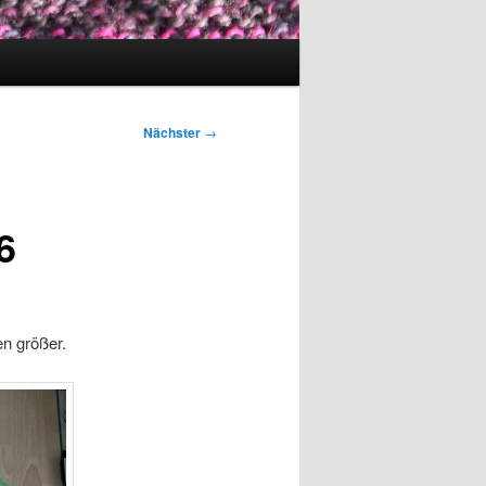
Nächster
→
6
n größer.