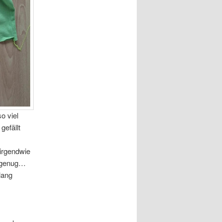
o viel
gefällt
 irgendwie
l genug…
lang