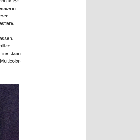
hon lange
erade in
deren
estiere.
lassen.
itten
Ärmel dann
Multicolor-