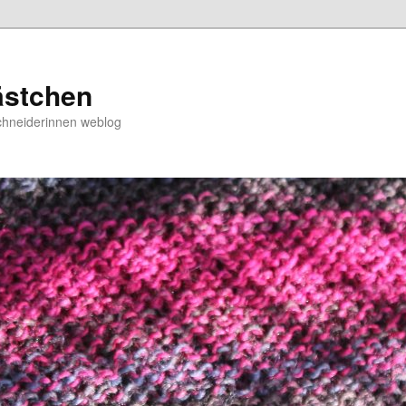
ästchen
chneiderinnen weblog