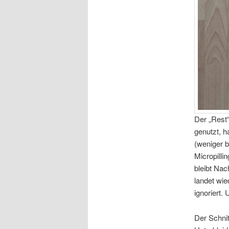
Der „Rest“
genutzt, h
(weniger b
Micropilli
bleibt Na
landet wi
ignoriert.
Der Schnit