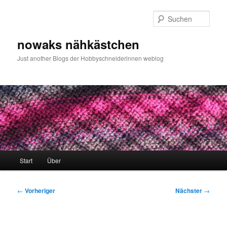
Zum
primären
Such
Inhalt
springen
nowaks nähkästchen
Just another Blogs der Hobbyschneiderinnen weblog
Hauptmenü
Start
Über
Beitragsnavigation
←
Vorheriger
Nächster
→