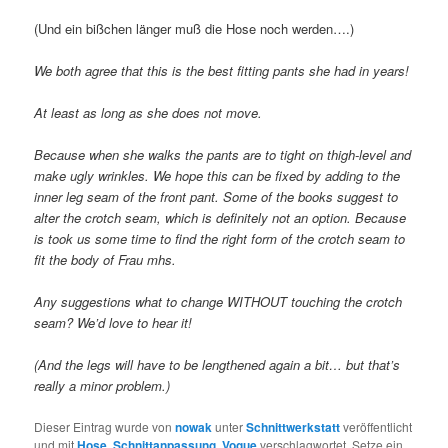
(Und ein bißchen länger muß die Hose noch werden….)
We both agree that this is the best fitting pants she had in years!
At least as long as she does not move.
Because when she walks the pants are to tight on thigh-level and
make ugly wrinkles. We hope this can be fixed by adding to the
inner leg seam of the front pant. Some of the books suggest to
alter the crotch seam, which is definitely not an option. Because
is took us some time to find the right form of the crotch seam to
fit the body of Frau mhs.
Any suggestions what to change WITHOUT touching the crotch
seam? We’d love to hear it!
(And the legs will have to be lengthened again a bit… but that’s
really a minor problem.)
Dieser Eintrag wurde von
nowak
unter
Schnittwerkstatt
veröffentlicht
und mit
Hose
,
Schnittanpassung
,
Vogue
verschlagwortet. Setze ein