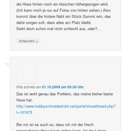
die Hose hinten noch ein bisschen höhergezogen wird.
(Ich kann mich ja nur auf Fotos von hinten sehen.) Also
kommt über die hintere Naht ein Stück Gummi rein, das
dafür sorgen soll, dass alles am Platz bleibt.
Sieht doch schon mal nicht schlecht aus, oder?…
↓
Antworten
Rita
schrieb
am
01.10.2009 um 00:30 Uhr
:
Das ist wohl genau das Porblem, das meine bisher beste
Hose hat:
http://www.hobbyschneiderin24.net/portal/showthread.php?
t=107475
Bei mir ist es auch so, dass ich mit der frisch
gewaschenen Hose kaum gehen kann. Ist der Leinen