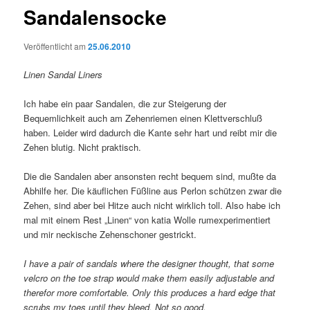
Sandalensocke
Veröffentlicht am
25.06.2010
Linen Sandal Liners
Ich habe ein paar Sandalen, die zur Steigerung der
Bequemlichkeit auch am Zehenriemen einen Klettverschluß
haben. Leider wird dadurch die Kante sehr hart und reibt mir die
Zehen blutig. Nicht praktisch.
Die die Sandalen aber ansonsten recht bequem sind, mußte da
Abhilfe her. Die käuflichen Füßline aus Perlon schützen zwar die
Zehen, sind aber bei Hitze auch nicht wirklich toll. Also habe ich
mal mit einem Rest „Linen“ von katia Wolle rumexperimentiert
und mir neckische Zehenschoner gestrickt.
I have a pair of sandals where the designer thought, that some
velcro on the toe strap would make them easily adjustable and
therefor more comfortable. Only this produces a hard edge that
scrubs my toes until they bleed. Not so good.