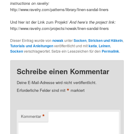
instructions on ravelry:
http://www.ravelry.com/patterns/library/linen-sandal-liners
Und hier ist der Link zum Projekt/
And here’s the project link:
http://www.ravelry.com/projects/nowak/linen-sandal-liners
Dieser Eintrag wurde von
nowak
unter
Socken
,
Stricken und Häkeln
,
Tutorials und Anleitungen
veröffentlicht und mit
katia
,
Leinen
,
Socken
verschlagwortet. Setze ein Lesezeichen für den
Permalink
.
Schreibe einen Kommentar
Deine E-Mail-Adresse wird nicht veröffentlicht.
*
Erforderliche Felder sind mit
markiert
*
Kommentar