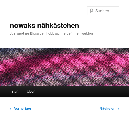
Zum
primären
Such
Inhalt
springen
nowaks nähkästchen
Just another Blogs der Hobbyschneiderinnen weblog
Hauptmenü
Start
Über
Beitragsnavigation
←
Vorheriger
Nächster
→