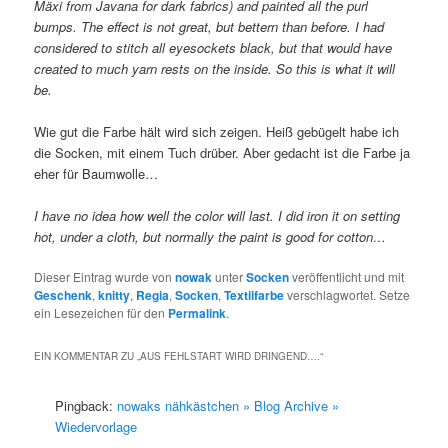
Mäxi from Javana for dark fabrics)
and painted
all the purl
bumps. The effect is not great, but bettern than before. I had
considered to stitch all eyesockets black, but that would have
created to much yarn rests on the inside. So this is what it will
be.
Wie gut die Farbe hält wird sich zeigen. Heiß gebügelt habe ich
die Socken, mit einem Tuch drüber. Aber gedacht ist die Farbe ja
eher für Baumwolle…
I have no idea how well the color will last. I did iron it on setting
hot, under a cloth, but normally the paint is good for cotton…
Dieser Eintrag wurde von
nowak
unter
Socken
veröffentlicht und mit
Geschenk
,
knitty
,
Regia
,
Socken
,
Textilfarbe
verschlagwortet. Setze
ein Lesezeichen für den
Permalink
.
EIN KOMMENTAR ZU „
AUS FEHLSTART WIRD DRINGEND….
“
Pingback:
nowaks nähkästchen » Blog Archive »
Wiedervorlage