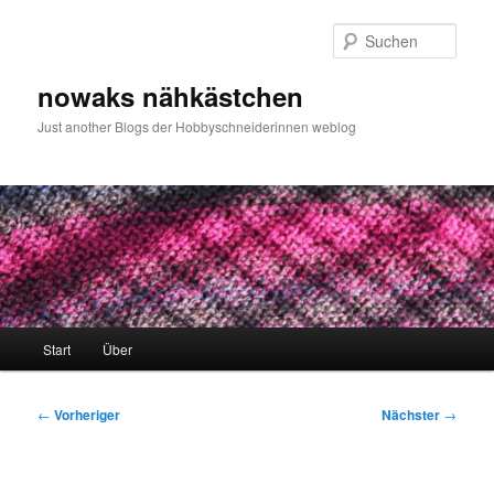
Zum
primären
Such
Inhalt
springen
nowaks nähkästchen
Just another Blogs der Hobbyschneiderinnen weblog
Hauptmenü
Start
Über
Beitragsnavigation
←
Vorheriger
Nächster
→