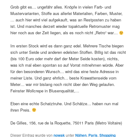
Grob gibt es… ungefähr alles. Knöpfe in vielen Farb- und
Mustervarianten, Stoffe aus allerlei Materialien, Farben, Muster,
… auch hier wird viel aufgekauft, was an Restposten zu haben
ist. Und manches derzeit wieder topaktuelle Retromuster mag
hier noch aus der Zeit liegen, als es noch nicht „Retro“ war…
Im ersten Stock wird es dann ganz edel. Mehrere Tische biegen
sich unter Seide und anderen edelsten Stoffen. Billig ist das nicht
(bis 100 Euro oder mehr darf der Meter Seide kosten), nichts,
was ich mal eben spontan so auf Vorrat mitnehmen würde. Aber
für den besonderen Wunsch… wird das eine feste Adresse in
meiner Liste. Und ganz ehrlich… beste Krawattenseide vom
Meter… war mir bislang noch nicht über den Weg gelaufen.
Feinster Wollcrepe in Blusenqualität,…
Eben eine echte Schatztruhe. Und Schätze… haben nun mal
ihren Preis.
De Gilles, 156, rue de la Roquette, 75011 Paris (Metro Voltaire)
Dieser Eintrag wurde von
nowak
unter
Nähen
,
Paris
,
Shopping