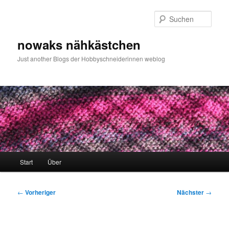
Zum
primären
Such
Inhalt
springen
nowaks nähkästchen
Just another Blogs der Hobbyschneiderinnen weblog
Hauptmenü
Start
Über
Beitragsnavigation
←
Vorheriger
Nächster
→