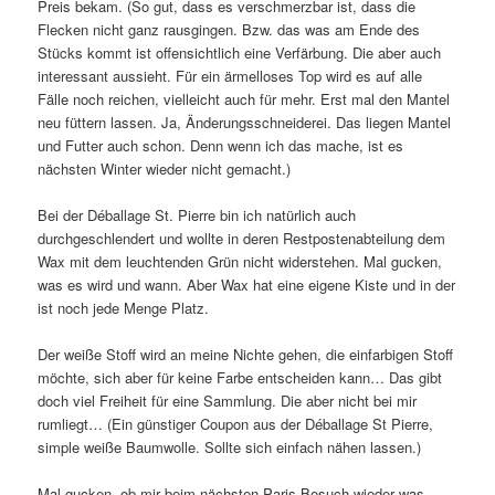
Preis bekam. (So gut, dass es verschmerzbar ist, dass die
Flecken nicht ganz rausgingen. Bzw. das was am Ende des
Stücks kommt ist offensichtlich eine Verfärbung. Die aber auch
interessant aussieht. Für ein ärmelloses Top wird es auf alle
Fälle noch reichen, vielleicht auch für mehr. Erst mal den Mantel
neu füttern lassen. Ja, Änderungsschneiderei. Das liegen Mantel
und Futter auch schon. Denn wenn ich das mache, ist es
nächsten Winter wieder nicht gemacht.)
Bei der Déballage St. Pierre bin ich natürlich auch
durchgeschlendert und wollte in deren Restpostenabteilung dem
Wax mit dem leuchtenden Grün nicht widerstehen. Mal gucken,
was es wird und wann. Aber Wax hat eine eigene Kiste und in der
ist noch jede Menge Platz.
Der weiße Stoff wird an meine Nichte gehen, die einfarbigen Stoff
möchte, sich aber für keine Farbe entscheiden kann… Das gibt
doch viel Freiheit für eine Sammlung. Die aber nicht bei mir
rumliegt… (Ein günstiger Coupon aus der Déballage St Pierre,
simple weiße Baumwolle. Sollte sich einfach nähen lassen.)
Mal gucken, ob mir beim nächsten Paris-Besuch wieder was