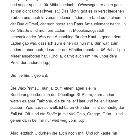
und sogar speziell für Möbel gedacht. (Weswegen er auch ganz
schön dicht und schwer ist.) Das Motiv gibt es in verschiedenen
Farben und auch in verschiedenen Läden, ich fand es in einem in
der Rue d’Orsel, der sich prosaisch Paris Ameublement nennt. In
der Straße sind mehrere Läden mit Möbelbezugsstoff
nebeneinander. Was den Ausschlag für den Kauf in genau dem
Laden gab war, dass ich zum einen da nun mal drin war, zum
anderen aber auch, dass mir der Händler spontan 10€ Rabatt pro
Meter angeboten hat. (Und ja, damit auch um 10€ unter dem
Preis der anderen lag.)
Bis hierhin… geplant.
Die Wax-Prints… nun ja, zum einen lagen sie im
Sonderangebotbereich der Déballage St Pierre, zum andere
waren es aber Farbtöne, die zu heller Haut und hellen Haaren
passen. Was aus nachvollziehbaren Gründen nicht so häufig der
Fall ist. Oft sind die Stoffe ja mit viel Gelb, Orange, Grün… und
gehen dann bei mir nur weit weg vom Kopf.
Also letztlich… durften die auch noch mit. Und ich kaufe mir