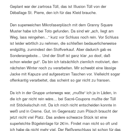
Geplant war der zartrosa Tüll, das ist Illusion Tüll von der
Déballage St. Pierre, den ich für das Kleid brauche.
Den superweichen Mikrofaserplüsch mit dem Granny Square
Muster habe ich bei Toto gefunden. Da sind wir „ach, liegt am
Weg, lass reingehen…“ kurz vor Schluss noch rein. Vor Schluss
ist leider wörtlich zu nehmen, die schließen bedauerlicherweise
endgültig, zumindest den Stoffverkauf. Aber dadurch gab es
Sonderangebote… Und der Stoff ist ganz klar „so doof, daß
schon wieder gut“. Da bin ich tatsächlich ziemlich motiviert, den
nächsten Winter noch zu verarbeiten. Mir schwebt eine lässige
Jacke mit Kapuze und aufgesetzen Taschen vor. Vielleicht sogar
offenkantig verarbeitet, das scheint so gar nicht zu fransen.
Da ich in der Gruppe unterwegs war, „mußte“ ich ja in Läden, in
die ich gar nicht rein wäre… bei Sacré-Coupons mußte der Tüll
mit Stöckelschuh mit. Da ich mich nicht entscheiden konnte in
weiß und in Creme. Gut, im Gegensatz zum Plüsch braucht der
jetzt nicht viel Platz. Das andere schwarze Stück ist eine
superleichte Bügeleinlage für 2€/m. Findet man nicht so oft und
ich habe da nicht mehr viel. Der Reißverschluss ist schon für das