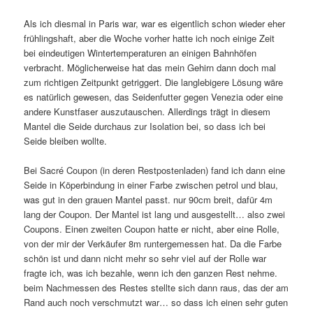
Als ich diesmal in Paris war, war es eigentlich schon wieder eher
frühlingshaft, aber die Woche vorher hatte ich noch einige Zeit
bei eindeutigen Wintertemperaturen an einigen Bahnhöfen
verbracht. Möglicherweise hat das mein Gehirn dann doch mal
zum richtigen Zeitpunkt getriggert. Die langlebigere Lösung wäre
es natürlich gewesen, das Seidenfutter gegen Venezia oder eine
andere Kunstfaser auszutauschen. Allerdings trägt in diesem
Mantel die Seide durchaus zur Isolation bei, so dass ich bei
Seide bleiben wollte.
Bei Sacré Coupon (in deren Restpostenladen) fand ich dann eine
Seide in Köperbindung in einer Farbe zwischen petrol und blau,
was gut in den grauen Mantel passt. nur 90cm breit, dafür 4m
lang der Coupon. Der Mantel ist lang und ausgestellt… also zwei
Coupons. Einen zweiten Coupon hatte er nicht, aber eine Rolle,
von der mir der Verkäufer 8m runtergemessen hat. Da die Farbe
schön ist und dann nicht mehr so sehr viel auf der Rolle war
fragte ich, was ich bezahle, wenn ich den ganzen Rest nehme.
beim Nachmessen des Restes stellte sich dann raus, das der am
Rand auch noch verschmutzt war… so dass ich einen sehr guten