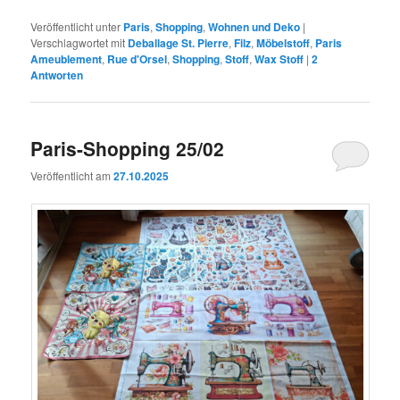
Veröffentlicht unter
Paris
,
Shopping
,
Wohnen und Deko
|
Verschlagwortet mit
Deballage St. Pierre
,
Filz
,
Möbelstoff
,
Paris
Ameublement
,
Rue d'Orsel
,
Shopping
,
Stoff
,
Wax Stoff
|
2
Antworten
Paris-Shopping 25/02
Veröffentlicht am
27.10.2025