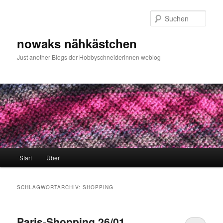
Zum
Zum
primären
sekundären
Such
Inhalt
Inhalt
springen
springen
nowaks nähkästchen
Just another Blogs der Hobbyschneiderinnen weblog
Hauptmenü
Start
Über
SCHLAGWORTARCHIV:
SHOPPING
Paris-Shopping 26/01