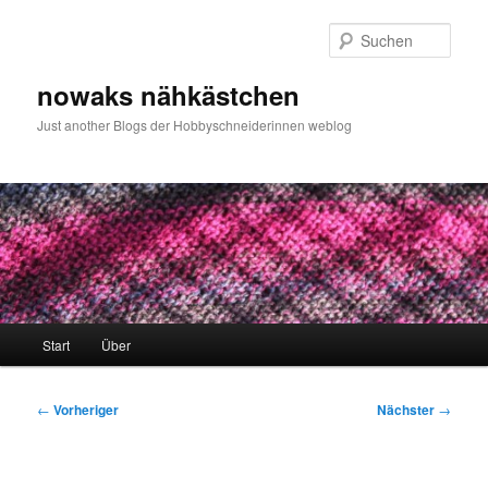
Zum
primären
Such
Inhalt
springen
nowaks nähkästchen
Just another Blogs der Hobbyschneiderinnen weblog
Hauptmenü
Start
Über
Beitragsnavigation
←
Vorheriger
Nächster
→