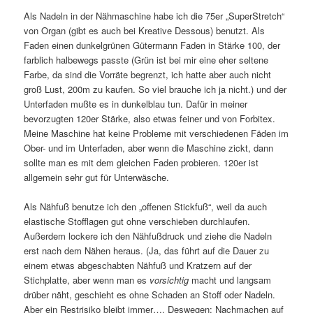
Als Nadeln in der Nähmaschine habe ich die 75er „SuperStretch“
von Organ (gibt es auch bei Kreative Dessous) benutzt. Als
Faden einen dunkelgrünen Gütermann Faden in Stärke 100, der
farblich halbewegs passte (Grün ist bei mir eine eher seltene
Farbe, da sind die Vorräte begrenzt, ich hatte aber auch nicht
groß Lust, 200m zu kaufen. So viel brauche ich ja nicht.) und der
Unterfaden mußte es in dunkelblau tun. Dafür in meiner
bevorzugten 120er Stärke, also etwas feiner und von Forbitex.
Meine Maschine hat keine Probleme mit verschiedenen Fäden im
Ober- und im Unterfaden, aber wenn die Maschine zickt, dann
sollte man es mit dem gleichen Faden probieren. 120er ist
allgemein sehr gut für Unterwäsche.
Als Nähfuß benutze ich den „offenen Stickfuß“, weil da auch
elastische Stofflagen gut ohne verschieben durchlaufen.
Außerdem lockere ich den Nähfußdruck und ziehe die Nadeln
erst nach dem Nähen heraus. (Ja, das führt auf die Dauer zu
einem etwas abgeschabten Nähfuß und Kratzern auf der
Stichplatte, aber wenn man es
vorsichtig
macht und langsam
drüber näht, geschieht es ohne Schaden an Stoff oder Nadeln.
Aber ein Restrisiko bleibt immer…. Deswegen: Nachmachen auf