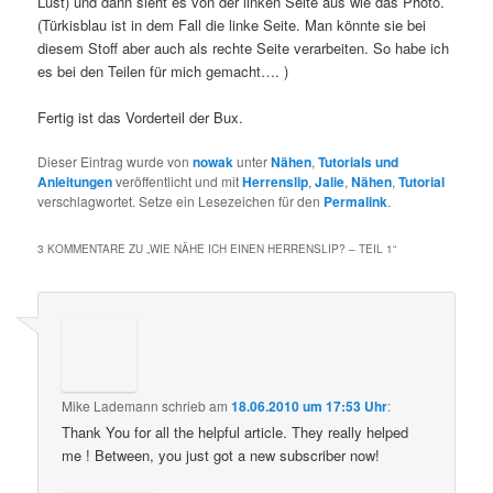
Lust) und dann sieht es von der linken Seite aus wie das Photo.
(Türkisblau ist in dem Fall die linke Seite. Man könnte sie bei
diesem Stoff aber auch als rechte Seite verarbeiten. So habe ich
es bei den Teilen für mich gemacht…. )
Fertig ist das Vorderteil der Bux.
Dieser Eintrag wurde von
nowak
unter
Nähen
,
Tutorials und
Anleitungen
veröffentlicht und mit
Herrenslip
,
Jalie
,
Nähen
,
Tutorial
verschlagwortet. Setze ein Lesezeichen für den
Permalink
.
3 KOMMENTARE ZU „
WIE NÄHE ICH EINEN HERRENSLIP? – TEIL 1
“
Mike Lademann
schrieb
am
18.06.2010 um 17:53 Uhr
:
Thank You for all the helpful article. They really helped
me ! Between, you just got a new subscriber now!