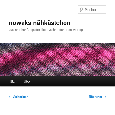
Zum
primären
Such
Inhalt
springen
nowaks nähkästchen
Just another Blogs der Hobbyschneiderinnen weblog
Hauptmenü
Start
Über
Beitragsnavigation
←
Vorheriger
Nächster
→