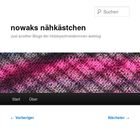
Zum
primären
Such
Inhalt
springen
nowaks nähkästchen
Just another Blogs der Hobbyschneiderinnen weblog
Hauptmenü
Start
Über
Beitragsnavigation
←
Vorheriger
Nächster
→