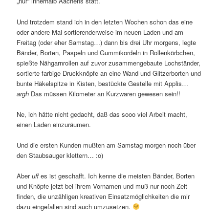
„nur“ innerhalb Aachens statt.
Und trotzdem stand ich in den letzten Wochen schon das eine
oder andere Mal sortierenderweise im neuen Laden und am
Freitag (oder eher Samstag…) dann bis drei Uhr morgens, legte
Bänder, Borten, Paspeln und Gummikordeln in Rollenkörbchen,
spießte Nähgarnrollen auf zuvor zusammengebaute Lochständer,
sortierte farbige Druckknöpfe an eine Wand und Glitzerborten und
bunte Häkelspitze in Kisten, bestückte Gestelle mit Applis…
argh
Das müssen Kilometer an Kurzwaren gewesen sein!!
Ne, ich hätte nicht gedacht, daß das sooo viel Arbeit macht,
einen Laden einzuräumen.
Und die ersten Kunden mußten am Samstag morgen noch über
den Staubsauger klettern… :o)
Aber
uff
es ist geschafft. Ich kenne die meisten Bänder, Borten
und Knöpfe jetzt bei ihrem Vornamen und muß nur noch Zeit
finden, die unzähligen kreativen Einsatzmöglichkeiten die mir
dazu eingefallen sind auch umzusetzen.