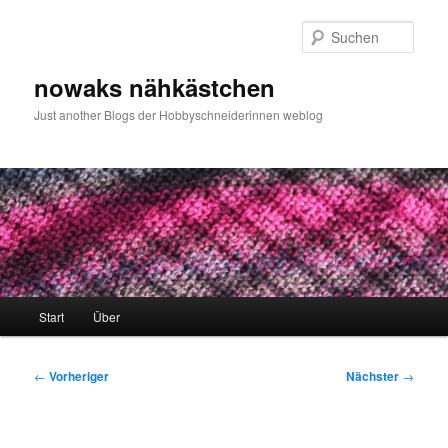
Zum
primären
Such
Inhalt
springen
nowaks nähkästchen
Just another Blogs der Hobbyschneiderinnen weblog
Hauptmenü
Start
Über
Beitragsnavigation
←
Vorheriger
Nächster
→