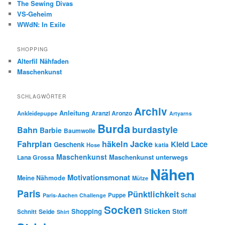
The Sewing Divas
VS-Geheim
WWdN: In Exile
SHOPPING
Alterfil Nähfaden
Maschenkunst
SCHLAGWÖRTER
Archiv
Anleitung
Aranzi Aronzo
Ankleidepuppe
Artyarns
Burda
burdastyle
Bahn
Barbie
Baumwolle
Fahrplan
häkeln
Jacke
Kleid
Lace
Geschenk
Hose
katia
Maschenkunst
Maschenkunst unterwegs
Lana Grossa
Nähen
Motivationsmonat
Meine Nähmode
Mütze
Paris
Pünktlichkeit
Puppe
Schal
Paris-Aachen Challenge
Socken
Sticken
Shopping
Stoff
Seide
Schnitt
Shirt