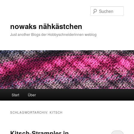
Zum
Zum
primären
sekundären
Such
Inhalt
Inhalt
springen
springen
nowaks nähkästchen
Just another Blogs der Hobbyschneiderinnen weblog
Hauptmenü
Start
Über
SCHLAGWORTARCHIV:
KITSCH
Kitsch-Strampler in