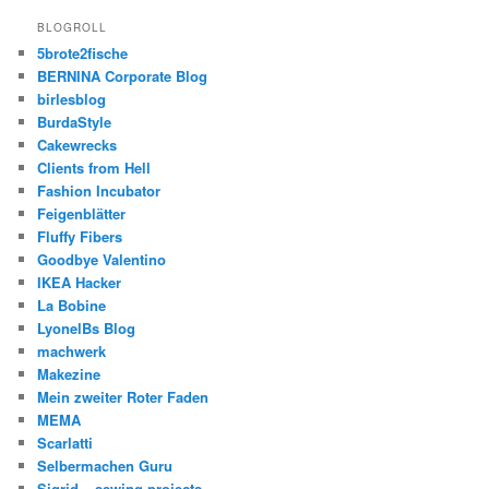
BLOGROLL
5brote2fische
BERNINA Corporate Blog
birlesblog
BurdaStyle
Cakewrecks
Clients from Hell
Fashion Incubator
Feigenblätter
Fluffy Fibers
Goodbye Valentino
IKEA Hacker
La Bobine
LyonelBs Blog
machwerk
Makezine
Mein zweiter Roter Faden
MEMA
Scarlatti
Selbermachen Guru
Sigrid – sewing projects