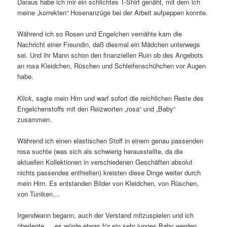
Daraus habe ich mir ein schlichtes T-Shirt genäht, mit dem ich
meine „korrekten“ Hosenanzüge bei der Arbeit aufpeppen konnte.
Während ich so Rosen und Engelchen vernähte kam die
Nachricht einer Freundin, daß diesmal ein Mädchen unterwegs
sei. Und ihr Mann schon den finanziellen Ruin ob des Angebots
an rosa Kleidchen, Rüschen und Schleifenschühchen vor Augen
habe.
Klick
, sagte mein Hirn und warf sofort die reichlichen Reste des
Engelchenstoffs mit den Reizworten „rosa“ und „Baby“
zusammen.
Während ich einen elastischen Stoff in einem genau passenden
rosa suchte (was sich als schwierig herausstellte, da die
aktuellen Kollektionen in verschiedenen Geschäften absolut
nichts passendes enthielten) kreisten diese Dinge weiter durch
mein Hirn. Es entstanden Bilder von Kleidchen, von Rüschen,
von Tuniken…
Irgendwann begann, auch der Verstand mitzuspielen und ich
überlegte…. es würde etwas für ein sehr junges Baby werden.