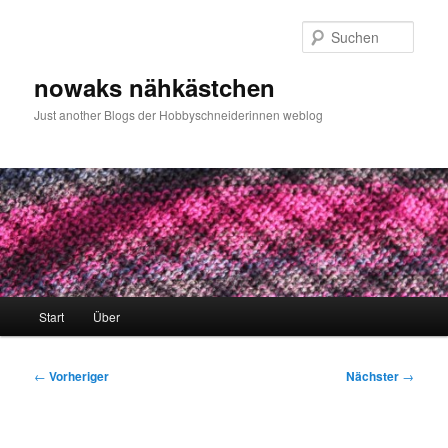
Zum
primären
Such
Inhalt
springen
nowaks nähkästchen
Just another Blogs der Hobbyschneiderinnen weblog
Hauptmenü
Start
Über
Beitragsnavigation
←
Vorheriger
Nächster
→