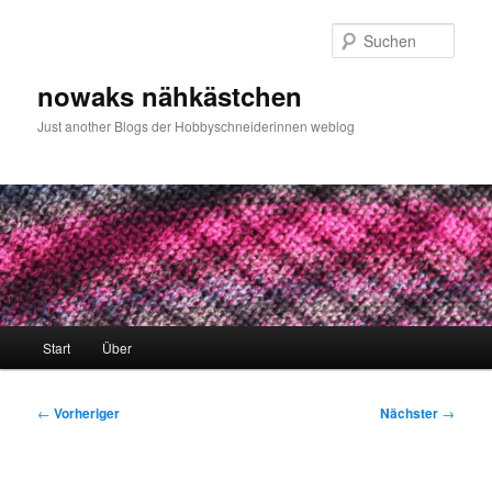
Zum
primären
Such
Inhalt
springen
nowaks nähkästchen
Just another Blogs der Hobbyschneiderinnen weblog
Hauptmenü
Start
Über
Beitragsnavigation
←
Vorheriger
Nächster
→