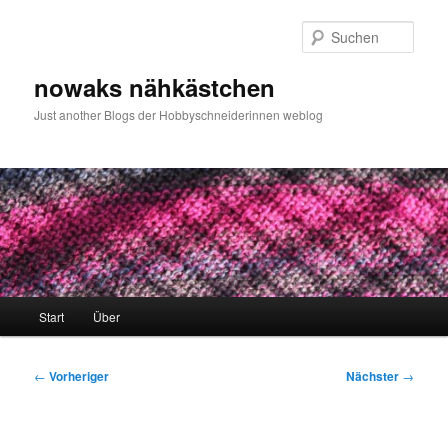
Zum
primären
Such
Inhalt
springen
nowaks nähkästchen
Just another Blogs der Hobbyschneiderinnen weblog
Hauptmenü
Start
Über
Beitragsnavigation
←
Vorheriger
Nächster
→