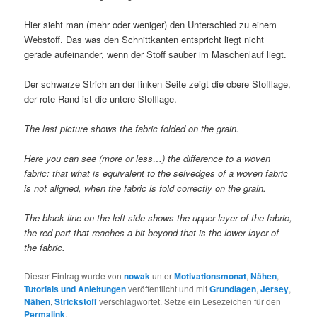
Hier sieht man (mehr oder weniger) den Unterschied zu einem
Webstoff. Das was den Schnittkanten entspricht liegt nicht
gerade aufeinander, wenn der Stoff sauber im Maschenlauf liegt.
Der schwarze Strich an der linken Seite zeigt die obere Stofflage,
der rote Rand ist die untere Stofflage.
The last picture shows the fabric folded on the grain.
Here you can see (more or less…) the difference to a woven
fabric: that what is equivalent to the selvedges of a woven fabric
is not aligned, when the fabric is fold correctly on the grain.
The black line on the left side shows the upper layer of the fabric,
the red part that reaches a bit beyond that is the lower layer of
the fabric.
Dieser Eintrag wurde von
nowak
unter
Motivationsmonat
,
Nähen
,
Tutorials und Anleitungen
veröffentlicht und mit
Grundlagen
,
Jersey
,
Nähen
,
Strickstoff
verschlagwortet. Setze ein Lesezeichen für den
Permalink
.