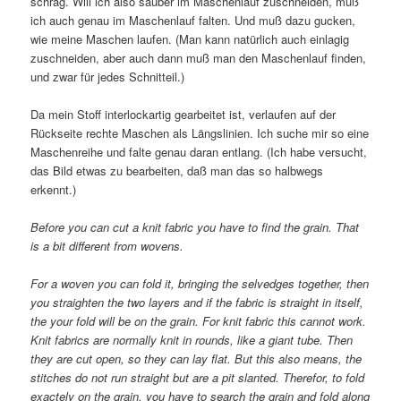
schräg. Will ich also sauber im Maschenlauf zuschneiden, muß
ich auch genau im Maschenlauf falten. Und muß dazu gucken,
wie meine Maschen laufen. (Man kann natürlich auch einlagig
zuschneiden, aber auch dann muß man den Maschenlauf finden,
und zwar für jedes Schnitteil.)
Da mein Stoff interlockartig gearbeitet ist, verlaufen auf der
Rückseite rechte Maschen als Längslinien. Ich suche mir so eine
Maschenreihe und falte genau daran entlang. (Ich habe versucht,
das Bild etwas zu bearbeiten, daß man das so halbwegs
erkennt.)
Before you can cut a knit fabric you have to find the grain. That
is a bit different from wovens.
For a woven you can fold it, bringing the selvedges together, then
you straighten the two layers and if the fabric is straight in itself,
the your fold will be on the grain. For knit fabric this cannot work.
Knit fabrics are normally knit in rounds, like a giant tube. Then
they are cut open, so they can lay flat. But this also means, the
stitches do not run straight but are a pit slanted. Therefor, to fold
exactely on the grain, you have to search the grain and fold along