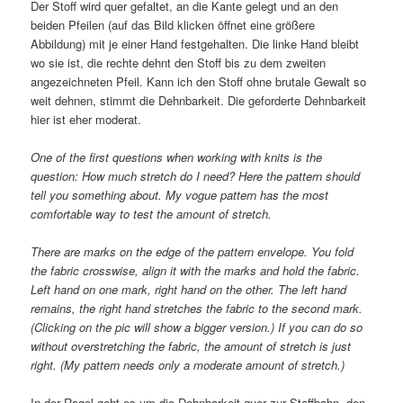
Der Stoff wird quer gefaltet, an die Kante gelegt und an den
beiden Pfeilen (auf das Bild klicken öffnet eine größere
Abbildung) mit je einer Hand festgehalten. Die linke Hand bleibt
wo sie ist, die rechte dehnt den Stoff bis zu dem zweiten
angezeichneten Pfeil. Kann ich den Stoff ohne brutale Gewalt so
weit dehnen, stimmt die Dehnbarkeit. Die geforderte Dehnbarkeit
hier ist eher moderat.
One of the first questions when working with knits is the
question: How much stretch do I need? Here the pattern should
tell you something about. My vogue pattern has the most
comfortable way to test the amount of stretch.
There are marks on the edge of the pattern envelope. You fold
the fabric crosswise, align it with the marks and hold the fabric.
Left hand on one mark, right hand on the other. The left hand
remains, the right hand stretches the fabric to the second mark.
(Clicking on the pic will show a bigger version.) If you can do so
without overstretching the fabric, the amount of stretch is just
right. (My pattern needs only a moderate amount of stretch.)
In der Regel geht es um die Dehnbarkeit quer zur Stoffbahn, den