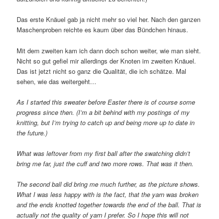
Das erste Knäuel gab ja nicht mehr so viel her. Nach den ganzen
Maschenproben reichte es kaum über das Bündchen hinaus.
Mit dem zweiten kam ich dann doch schon weiter, wie man sieht.
Nicht so gut gefiel mir allerdings der Knoten im zweiten Knäuel.
Das ist jetzt nicht so ganz die Qualität, die ich schätze. Mal
sehen, wie das weitergeht…
As I started this sweater before Easter there is of course some
progress since then. (I’m a bit behind with my postings of my
knitting, but I’m trying to catch up and being more up to date in
the future.)
What was leftover from my first ball after the swatching didn’t
bring me far, just the cuff and two more rows. That was it then.
The second ball did bring me much further, as the picture shows.
What I was less happy with is the fact, that the yarn was broken
and the ends knotted together towards the end of the ball. That is
actually not the quality of yarn I prefer. So I hope this will not