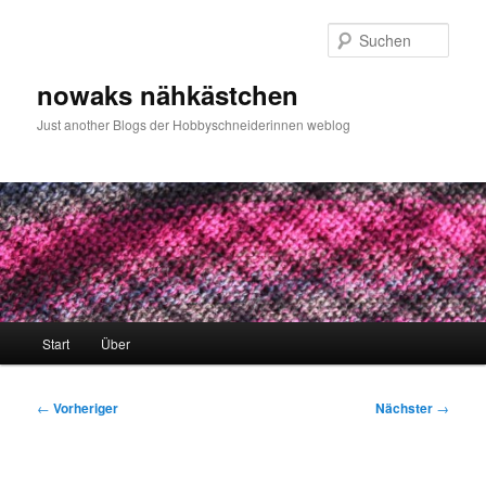
Zum
primären
Such
Inhalt
springen
nowaks nähkästchen
Just another Blogs der Hobbyschneiderinnen weblog
Hauptmenü
Start
Über
Beitragsnavigation
←
Vorheriger
Nächster
→