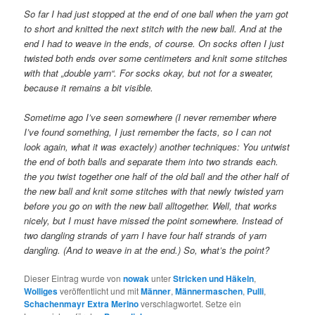
So far I had just stopped at the end of one ball when the yarn got
to short and knitted the next stitch with the new ball. And at the
end I had to weave in the ends, of course. On socks often I just
twisted both ends over some centimeters and knit some stitches
with that „double yarn“. For socks okay, but not for a sweater,
because it remains a bit visible.
Sometime ago I’ve seen somewhere (I never remember where
I’ve found something, I just remember the facts, so I can not
look again, what it was exactely) another techniques: You untwist
the end of both balls and separate them into two strands each.
the you twist together one half of the old ball and the other half of
the new ball and knit some stitches with that newly twisted yarn
before you go on with the new ball alltogether. Well, that works
nicely, but I must have missed the point somewhere. Instead of
two dangling strands of yarn I have four half strands of yarn
dangling. (And to weave in at the end.) So, what’s the point?
Dieser Eintrag wurde von
nowak
unter
Stricken und Häkeln
,
Wolliges
veröffentlicht und mit
Männer
,
Männermaschen
,
Pulli
,
Schachenmayr Extra Merino
verschlagwortet. Setze ein