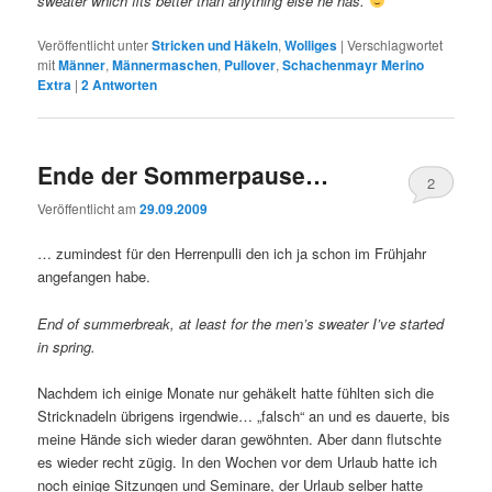
sweater which fits better than anything else he has.
Veröffentlicht unter
Stricken und Häkeln
,
Wolliges
|
Verschlagwortet
mit
Männer
,
Männermaschen
,
Pullover
,
Schachenmayr Merino
Extra
|
2
Antworten
Ende der Sommerpause…
2
Veröffentlicht am
29.09.2009
… zumindest für den Herrenpulli den ich ja schon im Frühjahr
angefangen habe.
End of summerbreak, at least for the men’s sweater I’ve started
in spring.
Nachdem ich einige Monate nur gehäkelt hatte fühlten sich die
Stricknadeln übrigens irgendwie… „falsch“ an und es dauerte, bis
meine Hände sich wieder daran gewöhnten. Aber dann flutschte
es wieder recht zügig. In den Wochen vor dem Urlaub hatte ich
noch einige Sitzungen und Seminare, der Urlaub selber hatte