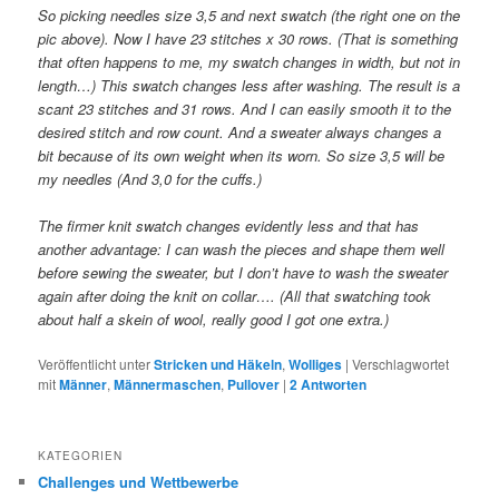
So picking needles size 3,5 and next swatch (the right one on the
pic above). Now I have 23 stitches x 30 rows. (That is something
that often happens to me, my swatch changes in width, but not in
length…) This swatch changes less after washing. The result is a
scant 23 stitches and 31 rows. And I can easily smooth it to the
desired stitch and row count. And a sweater always changes a
bit because of its own weight when its worn. So size 3,5 will be
my needles (And 3,0 for the cuffs.)
The firmer knit swatch changes evidently less and that has
another advantage: I can wash the pieces and shape them well
before sewing the sweater, but I don’t have to wash the sweater
again after doing the knit on collar…. (All that swatching took
about half a skein of wool, really good I got one extra.)
Veröffentlicht unter
Stricken und Häkeln
,
Wolliges
|
Verschlagwortet
mit
Männer
,
Männermaschen
,
Pullover
|
2
Antworten
KATEGORIEN
Challenges und Wettbewerbe