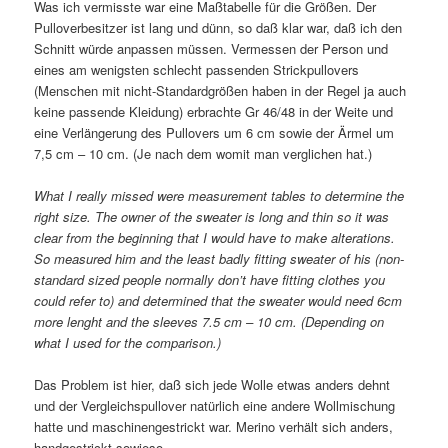
Was ich vermisste war eine Maßtabelle für die Größen. Der
Pulloverbesitzer ist lang und dünn, so daß klar war, daß ich den
Schnitt würde anpassen müssen. Vermessen der Person und
eines am wenigsten schlecht passenden Strickpullovers
(Menschen mit nicht-Standardgrößen haben in der Regel ja auch
keine passende Kleidung) erbrachte Gr 46/48 in der Weite und
eine Verlängerung des Pullovers um 6 cm sowie der Ärmel um
7,5 cm – 10 cm. (Je nach dem womit man verglichen hat.)
What I really missed were measurement tables to determine the
right size. The owner of the sweater is long and thin so it was
clear from the beginning that I would have to make alterations.
So measured him and the least badly fitting sweater of his (non-
standard sized people normally don’t have fitting clothes you
could refer to) and determined that the sweater would need 6cm
more lenght and the sleeves 7.5 cm – 10 cm. (Depending on
what I used for the comparison.)
Das Problem ist hier, daß sich jede Wolle etwas anders dehnt
und der Vergleichspullover natürlich eine andere Wollmischung
hatte und maschinengestrickt war. Merino verhält sich anders,
handgestrickt sowieso…