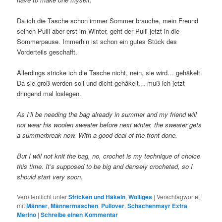
Da ich die Tasche schon immer Sommer brauche, mein Freund
seinen Pulli aber erst im Winter, geht der Pulli jetzt in die
Sommerpause. Immerhin ist schon ein gutes Stück des
Vorderteils geschafft.
Allerdings stricke ich die Tasche nicht, nein, sie wird… gehäkelt.
Da sie groß werden soll und dicht gehäkelt… muß ich jetzt
dringend mal loslegen.
As I’ll be needing the bag already in summer and my friend will
not wear his woolen sweater before next winter, the sweater gets
a summerbreak now. With a good deal of the front done.
But I will not knit the bag, no, crochet is my technique of choice
this time. It’s supposed to be big and densely crocheted, so I
should start very soon.
Veröffentlicht unter
Stricken und Häkeln
,
Wolliges
|
Verschlagwortet
mit
Männer
,
Männermaschen
,
Pullover
,
Schachenmayr Extra
Merino
|
Schreibe einen Kommentar