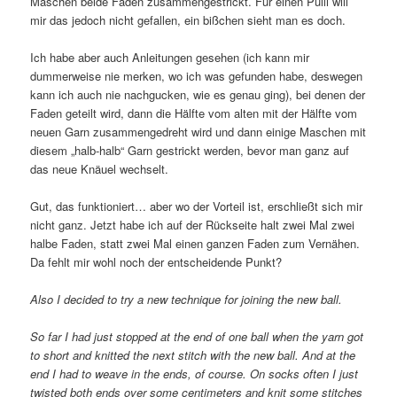
Maschen beide Fäden zusammengestrickt. Für einen Pulli will
mir das jedoch nicht gefallen, ein bißchen sieht man es doch.
Ich habe aber auch Anleitungen gesehen (ich kann mir
dummerweise nie merken, wo ich was gefunden habe, deswegen
kann ich auch nie nachgucken, wie es genau ging), bei denen der
Faden geteilt wird, dann die Hälfte vom alten mit der Hälfte vom
neuen Garn zusammengedreht wird und dann einige Maschen mit
diesem „halb-halb“ Garn gestrickt werden, bevor man ganz auf
das neue Knäuel wechselt.
Gut, das funktioniert… aber wo der Vorteil ist, erschließt sich mir
nicht ganz. Jetzt habe ich auf der Rückseite halt zwei Mal zwei
halbe Faden, statt zwei Mal einen ganzen Faden zum Vernähen.
Da fehlt mir wohl noch der entscheidende Punkt?
Also I decided to try a new technique for joining the new ball.
So far I had just stopped at the end of one ball when the yarn got
to short and knitted the next stitch with the new ball. And at the
end I had to weave in the ends, of course. On socks often I just
twisted both ends over some centimeters and knit some stitches