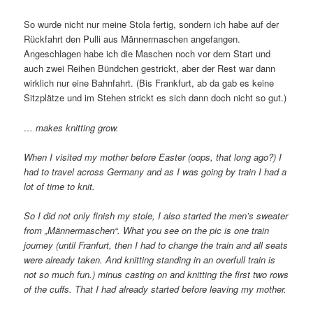
So wurde nicht nur meine Stola fertig, sondern ich habe auf der
Rückfahrt den Pulli aus Männermaschen angefangen.
Angeschlagen habe ich die Maschen noch vor dem Start und
auch zwei Reihen Bündchen gestrickt, aber der Rest war dann
wirklich nur eine Bahnfahrt. (Bis Frankfurt, ab da gab es keine
Sitzplätze und im Stehen strickt es sich dann doch nicht so gut.)
… makes knitting grow.
When I visited my mother before Easter (oops, that long ago?) I
had to travel across Germany and as I was going by train I had a
lot of time to knit.
So I did not only finish my stole, I also started the men’s sweater
from „Männermaschen“. What you see on the pic is one train
journey (until Franfurt, then I had to change the train and all seats
were already taken. And knitting standing in an overfull train is
not so much fun.) minus casting on and knitting the first two rows
of the cuffs. That I had already started before leaving my mother.