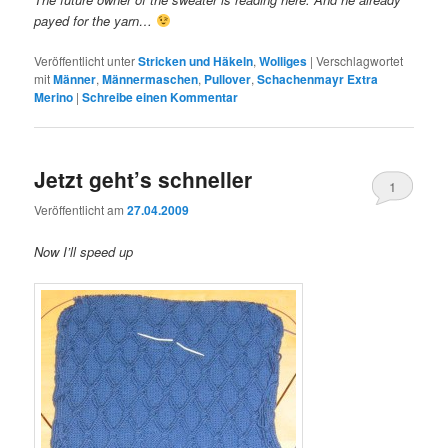
payed for the yarn…
Veröffentlicht unter
Stricken und Häkeln
,
Wolliges
|
Verschlagwortet
mit
Männer
,
Männermaschen
,
Pullover
,
Schachenmayr Extra
Merino
|
Schreibe einen Kommentar
Jetzt geht’s schneller
1
Veröffentlicht am
27.04.2009
Now I’ll speed up