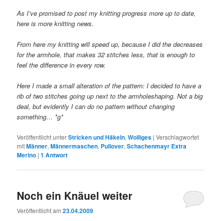
As I’ve promised to post my knitting progress more up to date,
here is more knitting news.
From here my knitting will speed up, because I did the decreases
for the armhole, that makes 32 stitches less, that is enough to
feel the difference in every row.
Here I made a small alteration of the pattern: I decided to have a
rib of two stitches going up next to the armholeshaping. Not a big
deal, but evidently I can do no pattern without changing
something… *g*
Veröffentlicht unter
Stricken und Häkeln
,
Wolliges
|
Verschlagwortet
mit
Männer
,
Männermaschen
,
Pullover
,
Schachenmayr Extra
Merino
|
1
Antwort
Noch ein Knäuel weiter
Veröffentlicht am
23.04.2009