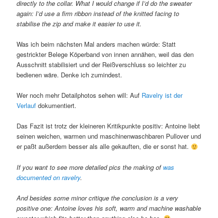
directly to the collar. What I would change if I’d do the sweater
again: I’d use a firm ribbon instead of the knitted facing to
stabilise the zip and make it easier to use it.
Was ich beim nächsten Mal anders machen würde: Statt
gestrickter Belege Köperband von innen annähen, weil das den
Ausschnitt stabilisiert und der Reißverschluss so leichter zu
bedienen wäre. Denke ich zumindest.
Wer noch mehr Detailphotos sehen will: Auf
Ravelry ist der
Verlauf
dokumentiert.
Das Fazit ist trotz der kleineren Kritikpunkte positiv: Antoine liebt
seinen weichen, warmen und maschinenwaschbaren Pullover und
er paßt außerdem besser als alle gekauften, die er sonst hat.
If you want to see more detailed pics the making of
was
documented on ravelry
.
And besides some minor critique the conclusion is a very
positive one: Antoine loves his soft, warm and machine washable