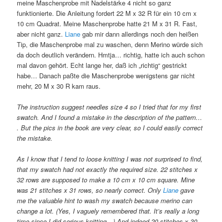
meine Maschenprobe mit Nadelstärke 4 nicht so ganz
funktionierte. Die Anleitung fordert 22 M x 32 R für ein 10 cm x
10 cm Quadrat. Meine Maschenprobe hatte 21 M x 31 R. Fast,
aber nicht ganz.
Liane
gab mir dann allerdings noch den heißen
Tip, die Maschenprobe mal zu waschen, denn Merino würde sich
da doch deutlich verändern. Hmtja… richtig, hatte ich auch schon
mal davon gehört. Echt lange her, daß ich „richtig“ gestrickt
habe… Danach paßte die Maschenprobe wenigstens gar nicht
mehr, 20 M x 30 R kam raus.
The instruction suggest needles size 4 so I tried that for my first
swatch. And I found a mistake in the description of the pattern…
. But the pics in the book are very clear, so I could easily correct
the mistake.
As I know that I tend to loose knitting I was not surprised to find,
that my swatch had not exactly the required size. 22 stitches x
32 rows are supposed to make a 10 cm x 10 cm square. Mine
was 21 stitches x 31 rows, so nearly correct. Only
Liane
gave
me the valuable hint to wash my swatch because merino can
change a lot. (Yes, I vaguely remembered that. It’s really a long
time since I did serious knitting…) And indeed 20 stitches x 30