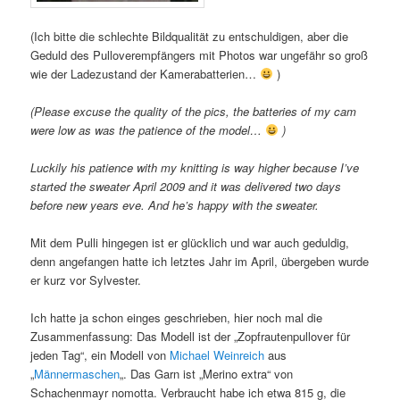
(Ich bitte die schlechte Bildqualität zu entschuldigen, aber die
Geduld des Pulloverempfängers mit Photos war ungefähr so groß
wie der Ladezustand der Kamerabatterien…
)
(Please excuse the quality of the pics, the batteries of my cam
were low as was the patience of the model…
)
Luckily his patience with my knitting is way higher because I’ve
started the sweater April 2009 and it was delivered two days
before new years eve. And he’s happy with the sweater.
Mit dem Pulli hingegen ist er glücklich und war auch geduldig,
denn angefangen hatte ich letztes Jahr im April, übergeben wurde
er kurz vor Sylvester.
Ich hatte ja schon einges geschrieben, hier noch mal die
Zusammenfassung: Das Modell ist der „Zopfrautenpullover für
jeden Tag“, ein Modell von
Michael Weinreich
aus
„
Männermaschen
„. Das Garn ist „Merino extra“ von
Schachenmayr nomotta. Verbraucht habe ich etwa 815 g, die