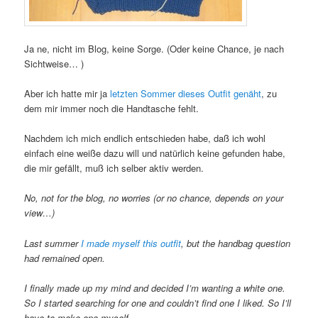
Ja ne, nicht im Blog, keine Sorge. (Oder keine Chance, je nach
Sichtweise… )
Aber ich hatte mir ja
letzten Sommer dieses Outfit genäht
, zu
dem mir immer noch die Handtasche fehlt.
Nachdem ich mich endlich entschieden habe, daß ich wohl
einfach eine weiße dazu will und natürlich keine gefunden habe,
die mir gefällt, muß ich selber aktiv werden.
No, not for the blog, no worries (or no chance, depends on your
view…)
Last summer
I made myself this outfit
, but the handbag question
had remained open.
I finally made up my mind and decided I’m wanting a white one.
So I started searching for one and couldn’t find one I liked. So I’ll
have to make one myself.