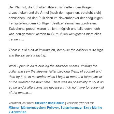
Der Plan ist, die Schulternähte zu schließen, den Kragen
anzustricken und die Ärmel (nach dem spannen, versteht sich)
anzunähen und den Pulli dann im November vor der endgültigen
Fertigstellung dem künftigen Besitzer einmal anzuprobieren.
Zwischenanproben waren ja nicht möglich und falls doch noch
was neu gemacht werden muß, muß ich wenigstens nicht alles
trennen….
There is still a bit of knitting left, because the collar is quite high
and the zip gets a facing.
What I plan to do is closing the shoulder seams, knitting the
collar and sew the sleeves (after blocking them, of course) and
then try it on in november when I hope to meet the future owner
of the sweater the next time. There was no possibility to try it on
so far and if alterations are necessary I do not have to reopen all
of the seams….
Veröffentlicht unter
Stricken und Häkeln
|
Verschlagwortet mit
Männer
,
Männermaschen
,
Pullover
,
Schachenmayr Extra Merino
|
2
Antworten