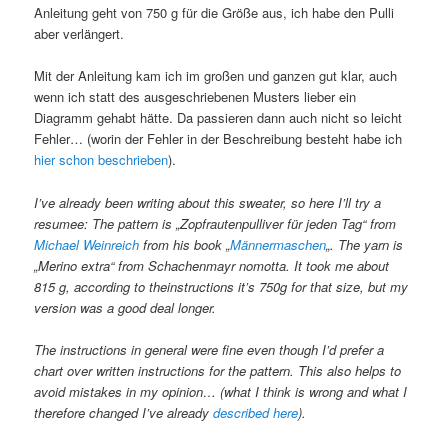
Anleitung geht von 750 g für die Größe aus, ich habe den Pulli
aber verlängert.
Mit der Anleitung kam ich im großen und ganzen gut klar, auch
wenn ich statt des ausgeschriebenen Musters lieber ein
Diagramm gehabt hätte. Da passieren dann auch nicht so leicht
Fehler… (worin der Fehler in der Beschreibung besteht habe ich
hier schon beschrieben
).
I’ve already been writing about this sweater, so here I’ll try a
resumee: The pattern is „Zopfrautenpulliver für jeden Tag“ from
Michael Weinreich
from his book „
Männermaschen
„. The yarn is
„Merino extra“ from Schachenmayr nomotta. It took me about
815 g, according to theinstructions it’s 750g for that size, but my
version was a good deal longer.
The instructions in general were fine even though I’d prefer a
chart over written instructions for the pattern. This also helps to
avoid mistakes in my opinion… (what I think is wrong and what I
therefore changed I’ve already
described here
).