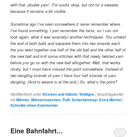
with that „double yarn“. For socks okay, but not for a sweater,
because it remains a bit visible.
Sometime ago I’ve seen somewhere (I never remember where
I’ve found something, I just remember the facts, so I can not
look again, what it was exactely) another techniques: You untwist
the end of both balls and separate them into two strands each.
the you twist together one half of the old ball and the other half of
the new ball and knit some stitches with that newly twisted yarn
before you go on with the new ball alltogether. Well, that works
nicely, but I must have missed the point somewhere. Instead of
two dangling strands of yarn I have four half strands of yarn
dangling. (And to weave in at the end.) So, what’s the point?
Veröffentlicht unter
Stricken und Häkeln
,
Wolliges
|
Verschlagwortet
mit
Männer
,
Männermaschen
,
Pulli
,
Schachenmayr Extra Merino
|
Schreibe einen Kommentar
Eine Bahnfahrt…