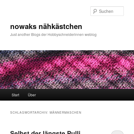
Zum
Zum
primären
sekundären
Such
Inhalt
Inhalt
springen
springen
nowaks nähkästchen
Just another Blogs der Hobbyschneiderinnen weblog
Hauptmenü
Start
Über
SCHLAGWORTARCHIV:
MÄNNERMASCHEN
Selbst der längste Pulli….