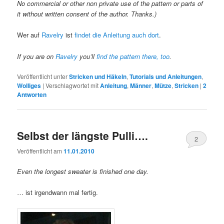
No commercial or other non private use of the pattern or parts of
it without written consent of the author. Thanks.)
Wer auf
Ravelry
ist
findet die Anleitung auch dort
.
If you are on
Ravelry
you’ll
find the pattern there, too
.
Veröffentlicht unter
Stricken und Häkeln
,
Tutorials und Anleitungen
,
Wolliges
|
Verschlagwortet mit
Anleitung
,
Männer
,
Mütze
,
Stricken
|
2
Antworten
Selbst der längste Pulli….
2
Veröffentlicht am
11.01.2010
Even the longest sweater is finished one day.
… ist irgendwann mal fertig.