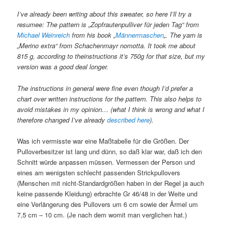
I’ve already been writing about this sweater, so here I’ll try a
resumee: The pattern is „Zopfrautenpulliver für jeden Tag“ from
Michael Weinreich
from his book „
Männermaschen
„. The yarn is
„Merino extra“ from Schachenmayr nomotta. It took me about
815 g, according to theinstructions it’s 750g for that size, but my
version was a good deal longer.
The instructions in general were fine even though I’d prefer a
chart over written instructions for the pattern. This also helps to
avoid mistakes in my opinion… (what I think is wrong and what I
therefore changed I’ve already
described here
).
Was ich vermisste war eine Maßtabelle für die Größen. Der
Pulloverbesitzer ist lang und dünn, so daß klar war, daß ich den
Schnitt würde anpassen müssen. Vermessen der Person und
eines am wenigsten schlecht passenden Strickpullovers
(Menschen mit nicht-Standardgrößen haben in der Regel ja auch
keine passende Kleidung) erbrachte Gr 46/48 in der Weite und
eine Verlängerung des Pullovers um 6 cm sowie der Ärmel um
7,5 cm – 10 cm. (Je nach dem womit man verglichen hat.)