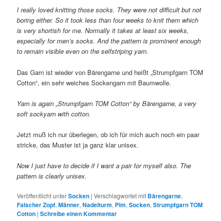
I really loved knitting those socks. They were not difficult but not
boring either. So it took less than four weeks to knit them which
is very shortish for me. Normally it takes at least six weeks,
especially for men’s socks. And the pattern is prominent enough
to remain visible even on the selfstriping yarn.
Das Garn ist wieder von Bärengarne und heißt „Strumpfgarn TOM
Cotton“, ein sehr weiches Sockengarn mit Baumwolle.
Yarn is again „Strumpfgarn TOM Cotton“ by Bärengarne, a very
soft sockyarn with cotton.
Jetzt muß ich nur überlegen, ob ich für mich auch noch ein paar
stricke, das Muster ist ja ganz klar unisex.
Now I just have to decide if I want a pair for myself also. The
pattern is clearly unisex.
Veröffentlicht unter
Socken
|
Verschlagwortet mit
Bärengarne
,
Falscher Zopf
,
Männer
,
Nadelturm
,
Pim
,
Socken
,
Strumpfgarn TOM
Cotton
|
Schreibe einen Kommentar