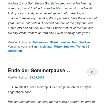
Gedifra „Extra Soft Merino Grande“ in grey and Schachenmayr
nomotta „Joana“ in blue I picked at
Maschenkunst
. The hat did
knit up very quickly in two evenings in front of the TV, not
chance to make any mistake, it’s super easy. Only the amount of
yarn used is not perfekt. I needed one ball of the grey one (one
meter left) and one ball plus about three meters of the blue one…
So anly ideas what to do with about 57m of bulky blue yarn?
Veröffentlicht unter
Stricken und Häkeln
,
Weihnachten
,
Wolliges
|
Verschlagwortet mit
knitty
,
Männer
,
Mütze
,
Stricken
,
Tychus
|
5
Antworten
Ende der Sommerpause…
2
Veröffentlicht am
29.09.2009
… zumindest für den Herrenpulli den ich ja schon im Frühjahr
angefangen habe.
End of summerbreak, at least for the men’s sweater I’ve started