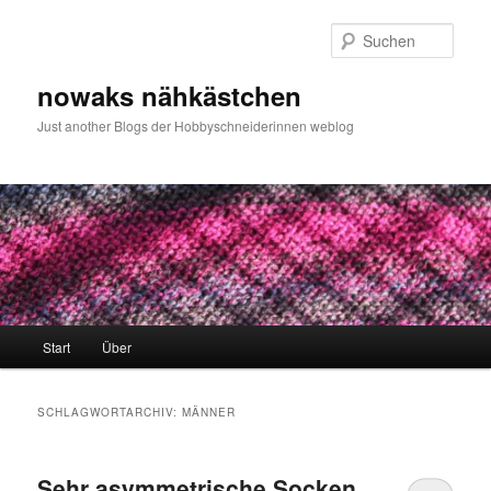
Zum
Zum
primären
sekundären
Such
Inhalt
Inhalt
springen
springen
nowaks nähkästchen
Just another Blogs der Hobbyschneiderinnen weblog
Hauptmenü
Start
Über
SCHLAGWORTARCHIV:
MÄNNER
Sehr asymmetrische Socken