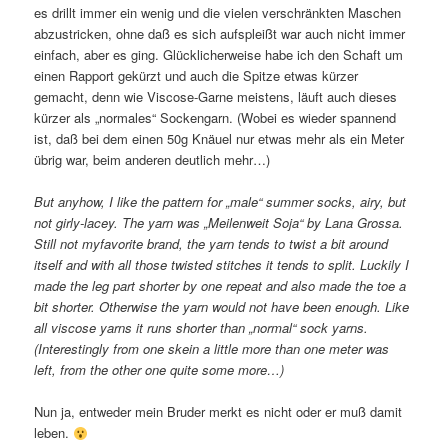
es drillt immer ein wenig und die vielen verschränkten Maschen
abzustricken, ohne daß es sich aufspleißt war auch nicht immer
einfach, aber es ging. Glücklicherweise habe ich den Schaft um
einen Rapport gekürzt und auch die Spitze etwas kürzer
gemacht, denn wie Viscose-Garne meistens, läuft auch dieses
kürzer als „normales“ Sockengarn. (Wobei es wieder spannend
ist, daß bei dem einen 50g Knäuel nur etwas mehr als ein Meter
übrig war, beim anderen deutlich mehr…)
But anyhow, I like the pattern for „male“ summer socks, airy, but
not girly-lacey. The yarn was „Meilenweit Soja“ by Lana Grossa.
Still not myfavorite brand, the yarn tends to twist a bit around
itself and with all those twisted stitches it tends to split. Luckily I
made the leg part shorter by one repeat and also made the toe a
bit shorter. Otherwise the yarn would not have been enough. Like
all viscose yarns it runs shorter than „normal“ sock yarns.
(Interestingly from one skein a little more than one meter was
left, from the other one quite some more…)
Nun ja, entweder mein Bruder merkt es nicht oder er muß damit
leben.