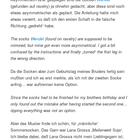
(gefunden auf ravelry) ja ohnehin gedacht, aber diese sind noch
etwas asymmetrischer als geplant. Die Anleitung hatte mich
etwas verwirrt, so daß ich den ersten Schaft in die falsche
Richtung „gedreht“ habe.
The socks
Wendel
(found on ravelry) are supposed to be
mirrored, but mine got even more asymmetrical. I got a bit
confused by the instructions and finally „turned“ the first leg in
the wrong direction.
Da die Socken aber zum Geburtstag meines Bruders fertig sein
mußten und ich es erst merkte, als ich mit der zweiten Socke
anfing… war auftrennen keine Option.
Since the socks had to be finished for my brothers birthday and I
only found out the mistake after having started the second one…
ripping everything was not an option
.
Aber das Muster finde ich schön, für „männliche“
Sommersocken. Das Garn war Lana Grossa „Meilenweit Soja“.
Ich bleibe dabei, daß Lana Grossa nicht mein Lieblingsgarn ist,