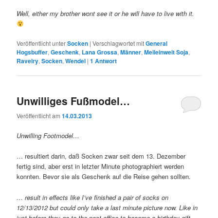
Well, either my brother wont see it or he will have to live with it.
Veröffentlicht unter
Socken
|
Verschlagwortet mit
General
Hogsbuffer
,
Geschenk
,
Lana Grossa
,
Männer
,
Meileinweit Soja
,
Ravelry
,
Socken
,
Wendel
|
1
Antwort
Unwilliges Fußmodel…
Veröffentlicht am
14.03.2013
Unwilling Footmodel…
… resultiert darin, daß Socken zwar seit dem 13. Dezember
fertig sind, aber erst in letzter Minute photographiert werden
konnten. Bevor sie als Geschenk auf die Reise gehen sollten.
… result in effects like I’ve finished a pair of socks on
12/13/2012 but could only take a last minute picture now. Like in
just before they go to the post office to became a birthday gift.