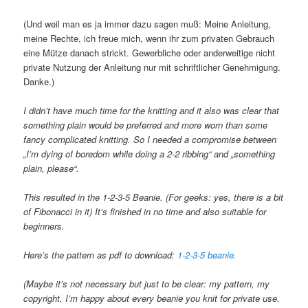
(Und weil man es ja immer dazu sagen muß: Meine Anleitung,
meine Rechte, ich freue mich, wenn ihr zum privaten Gebrauch
eine Mütze danach strickt. Gewerbliche oder anderweitige nicht
private Nutzung der Anleitung nur mit schriftlicher Genehmigung.
Danke.)
I didn’t have much time for the knitting and it also was clear that
something plain would be preferred and more worn than some
fancy complicated knitting. So I needed a compromise between
„I’m dying of boredom while doing a 2-2 ribbing“ and „something
plain, please“.
This resulted in the 1-2-3-5 Beanie. (For geeks: yes, there is a bit
of Fibonacci in it) It’s finished in no time and also suitable for
beginners.
Here’s the pattern as pdf to download:
1-2-3-5 beanie.
(Maybe it’s not necessary but just to be clear: my pattern, my
copyright, I’m happy about every beanie you knit for private use.