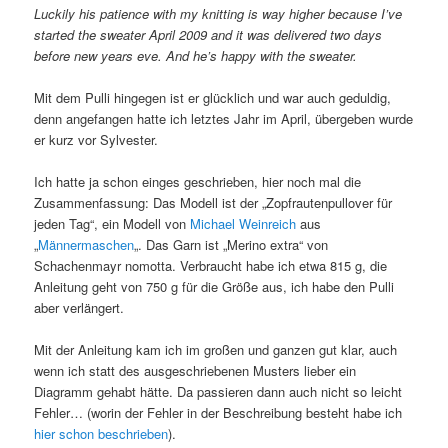
Luckily his patience with my knitting is way higher because I’ve
started the sweater April 2009 and it was delivered two days
before new years eve. And he’s happy with the sweater.
Mit dem Pulli hingegen ist er glücklich und war auch geduldig,
denn angefangen hatte ich letztes Jahr im April, übergeben wurde
er kurz vor Sylvester.
Ich hatte ja schon einges geschrieben, hier noch mal die
Zusammenfassung: Das Modell ist der „Zopfrautenpullover für
jeden Tag“, ein Modell von
Michael Weinreich
aus
„
Männermaschen
„. Das Garn ist „Merino extra“ von
Schachenmayr nomotta. Verbraucht habe ich etwa 815 g, die
Anleitung geht von 750 g für die Größe aus, ich habe den Pulli
aber verlängert.
Mit der Anleitung kam ich im großen und ganzen gut klar, auch
wenn ich statt des ausgeschriebenen Musters lieber ein
Diagramm gehabt hätte. Da passieren dann auch nicht so leicht
Fehler… (worin der Fehler in der Beschreibung besteht habe ich
hier schon beschrieben
).