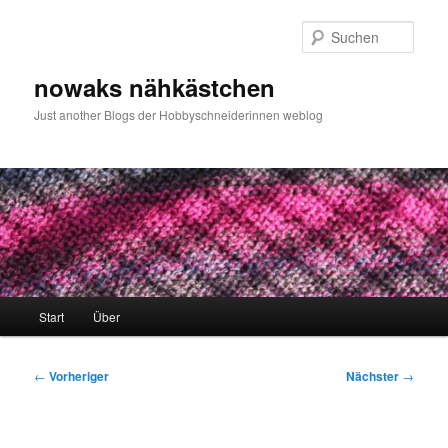
Zum
primären
Such
Inhalt
springen
nowaks nähkästchen
Just another Blogs der Hobbyschneiderinnen weblog
Hauptmenü
Start
Über
Beitragsnavigation
←
Vorheriger
Nächster
→