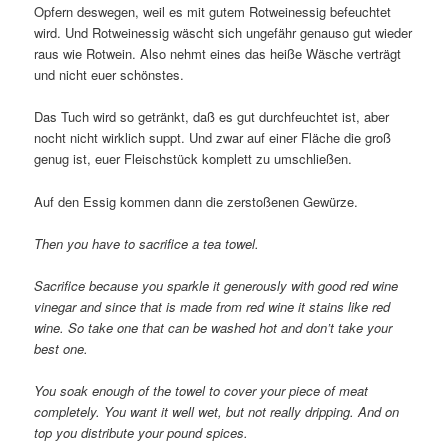
Opfern deswegen, weil es mit gutem Rotweinessig befeuchtet
wird. Und Rotweinessig wäscht sich ungefähr genauso gut wieder
raus wie Rotwein. Also nehmt eines das heiße Wäsche verträgt
und nicht euer schönstes.
Das Tuch wird so getränkt, daß es gut durchfeuchtet ist, aber
nocht nicht wirklich suppt. Und zwar auf einer Fläche die groß
genug ist, euer Fleischstück komplett zu umschließen.
Auf den Essig kommen dann die zerstoßenen Gewürze.
Then you have to sacrifice a tea towel.
Sacrifice because you sparkle it generously with good red wine
vinegar and since that is made from red wine it stains like red
wine. So take one that can be washed hot and don’t take your
best one.
You soak enough of the towel to cover your piece of meat
completely. You want it well wet, but not really dripping. And on
top you distribute your pound spices.