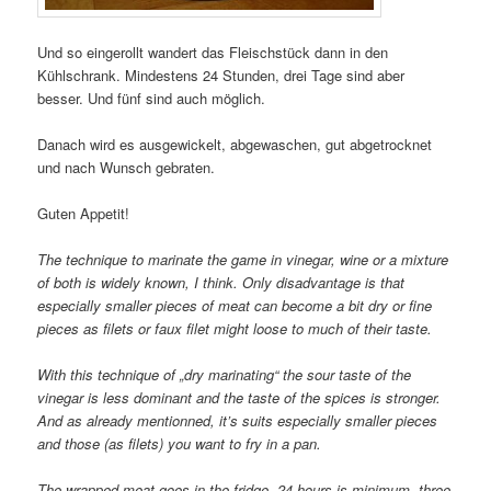
Und so eingerollt wandert das Fleischstück dann in den
Kühlschrank. Mindestens 24 Stunden, drei Tage sind aber
besser. Und fünf sind auch möglich.
Danach wird es ausgewickelt, abgewaschen, gut abgetrocknet
und nach Wunsch gebraten.
Guten Appetit!
The technique to marinate the game in vinegar, wine or a mixture
of both is widely known, I think. Only disadvantage is that
especially smaller pieces of meat can become a bit dry or fine
pieces as filets or faux filet might loose to much of their taste.
With this technique of „dry marinating“ the sour taste of the
vinegar is less dominant and the taste of the spices is stronger.
And as already mentionned, it’s suits especially smaller pieces
and those (as filets) you want to fry in a pan.
The wrapped meat goes in the fridge, 24 hours is minimum, three