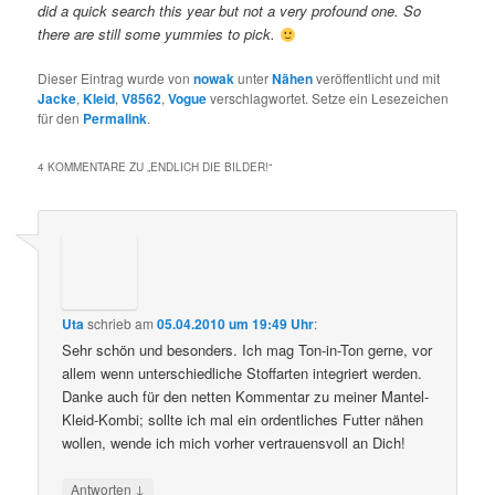
did a quick search this year but not a very profound one. So
there are still some yummies to pick.
Dieser Eintrag wurde von
nowak
unter
Nähen
veröffentlicht und mit
Jacke
,
Kleid
,
V8562
,
Vogue
verschlagwortet. Setze ein Lesezeichen
für den
Permalink
.
4 KOMMENTARE ZU „
ENDLICH DIE BILDER!
“
Uta
schrieb
am
05.04.2010 um 19:49 Uhr
:
Sehr schön und besonders. Ich mag Ton-in-Ton gerne, vor
allem wenn unterschiedliche Stoffarten integriert werden.
Danke auch für den netten Kommentar zu meiner Mantel-
Kleid-Kombi; sollte ich mal ein ordentliches Futter nähen
wollen, wende ich mich vorher vertrauensvoll an Dich!
↓
Antworten