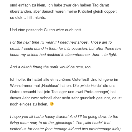
sind einfach zu klein. Ich habe zwar den halben Tag damit
überstanden, aber danach waren meine Knöchel gleich doppelt
so dick… hilft nichts.
Und eine passende Clutch wäre auch nett…
For the next time I’ll wear it I need new shoes. Those are to
small. I could stand in them for this occasion, but after those few
hours my ankles had doubled in circumference. Just… to tight.
And a clutch fitting the outfit would be nice, too.
Ich hoffe, ihr hattet alle ein schönes Osterfest! Und ich gehe im
Wohnzimmer mal „Nachlese“ halten. Die „wilde Horde“ die uns
Ostern besucht hat (ein Teenager und zwei Prototeenager) hat
dieses Jahr zwar schnell aber nicht sehr gründlich gesucht, da ist
noch einiges zu holen.
I hope you all had a happy Easter! And I’ll be going down to the
living room now, to do the „gleanings“. The „wild horde“ that
visited us for easter (one teenage kid and two prototeenage kids)