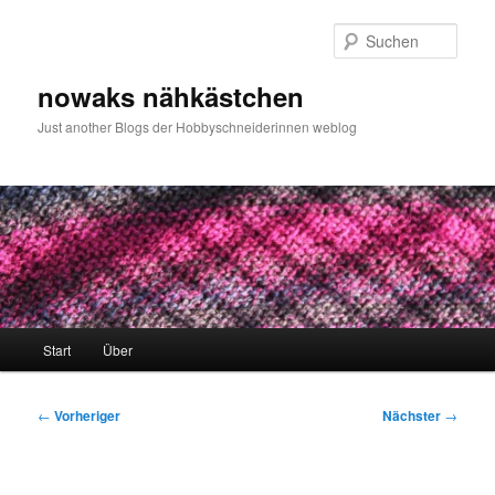
Zum
primären
Such
Inhalt
springen
nowaks nähkästchen
Just another Blogs der Hobbyschneiderinnen weblog
Hauptmenü
Start
Über
Beitragsnavigation
←
Vorheriger
Nächster
→