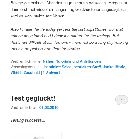
Belege gezeichnet. Aber das ist ja nicht so schwierig. Morgen ist
dann erst mal wieder ein langer Tag Geldverdienen angesagt, da
wird es wohl nichts mit Nähen.
Also I made the tie today (except the last slipstitches, but that
can be done later) and I drew the pattern for the facings. But
that’s not difficult at all. Tomorrow there will be a long day making
money, so probably no time for sewing.
Veröffentlicht unter
Nähen
,
Tutorials und Anleitungen
|
Verschlagwortet mit
bestickte Seide
,
bestickter Stoff
,
Jacke
,
Motiv
,
V8562
,
Zuschnitt
|
1
Antwort
Test geglückt!
1
Veröffentlicht am
08.03.2010
Testing successfull