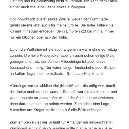
Geltung und ist gleichzeitig nicht zu formell. Ich kann damit also
sicher auch mal eine Jeans etwas aufpeppen.
Und obwohl ich zuerst etwas Zweifel wegen der Form hatte
gefällt sie mir jetzt auch für meine Größe. Die hohe Taillenlinie
kommt mir sogar entgegen, denn Emprie sitzt bei mir ja immer
nur ein bißchen oberhalb der Taille.
Durch die Watteline ist sie auch angenehm warm ohne schwitzig
zu sein. Die helle Probejacke habe ich auch schon einige Male
getragen und trotz der dünnen Vlieseinlage ist auch diese
überraschend mollig. Nur wären lange Handschuhe oder Stulpen
an kalten Tagen noch praktisch… (Ein Lace-Projekt….?)
Allerdings war es wirklich viel (Hand)Arbeit, die nötig war, damit
die Jacke auch so edel wurde. „Schnell“ war die Jacke nicht und
wenn man sie so „easy“ näht wie in der Anleitung beschrieben,
dann dürte sie nicht so schön werden. Zumindest eine Lage
Vlieseline am Kragen sollte man auf alle Fälle anbringen.
Zum empfehlen ist der Schnitt für Anfänger nur eingeschränkt.
Zumindest ein bißchen Vlieseline sollte man einarbeiten. Aber