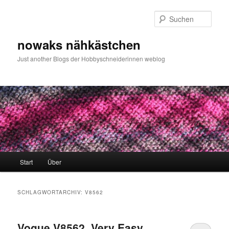
Zum
Zum
primären
sekundären
Such
Inhalt
Inhalt
springen
springen
nowaks nähkästchen
Just another Blogs der Hobbyschneiderinnen weblog
Hauptmenü
Start
Über
SCHLAGWORTARCHIV:
V8562
Vogue V8562, Very Easy