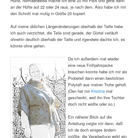
Hüfte, normaerweise mache ich eine 20 mit FBA und gehe dann
an der Hüfte auf 22 oder 24 raus, je nach dem. Also habe ich mir
den Schnitt mal mutig in Größe 20 kopiert.
Auf meine üblichen Längenänderungen oberhalb der Taille habe
ich auch verzichtet, die Teile sind gerade, der Gürtel verläuft
ohnehin deutlich überhalb der Taille und irgendwie dachte ich, es
könnte ohne gehen.
Da ich außerdem mal wieder
eine neue Frühjahrsjacke
brauchen konnte habe ich mir als
Probeteil dann einen bestickten
Polytaft aus meiner Truhe geholt.
(Den hat mir
Kristina
mal
geschenkt, weil ihn ihre Tochter
doch nicht wollte oder so.)
Ein näherer Blick auf die
Anleitung zeigte mir dann, daß
ich da doch einiges ändern
müßte, die Verarbeitung wirkt ein