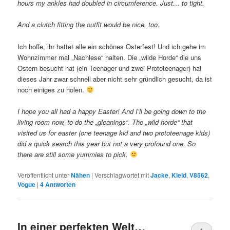
hours my ankles had doubled in circumference. Just… to tight.
And a clutch fitting the outfit would be nice, too.
Ich hoffe, ihr hattet alle ein schönes Osterfest! Und ich gehe im
Wohnzimmer mal „Nachlese“ halten. Die „wilde Horde“ die uns
Ostern besucht hat (ein Teenager und zwei Prototeenager) hat
dieses Jahr zwar schnell aber nicht sehr gründlich gesucht, da ist
noch einiges zu holen.
I hope you all had a happy Easter! And I’ll be going down to the
living room now, to do the „gleanings“. The „wild horde“ that
visited us for easter (one teenage kid and two prototeenage kids)
did a quick search this year but not a very profound one. So
there are still some yummies to pick.
Veröffentlicht unter
Nähen
|
Verschlagwortet mit
Jacke
,
Kleid
,
V8562
,
Vogue
|
4
Antworten
In einer perfekten Welt…