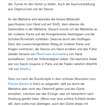
den Tunnel für den Gürtel zu bilden. Auch die Saumverstärkung
aus Organza kam auf die Säume.
An der Watteline wird ebenfalls die hintere Mittelnaht
geschlossen (von Hand und auf Stoß), dann ebenso die
Seitennähte in der Watteline. Danach konnte ich die Wattelinie an
der vorderen Kante und der Krangenkanten feststeppen und die
Schulter/Ärmelnaht schließen. Diesmal durch alle Stofflagen.
Dann den zusammengenähten Beleg an vorderer Kante und
Kragen verstürzen, die Säume von Hand annähen und das Futter
(wieder Venezia von
Rieckmann-Kurzwaren
) von Hand
einstaffieren. (Und der Vollständigkeit halber: Die bestickte Seide
war von Sacré Coupons in Paris und der Faden natürlich AlterfilS
120 von
Alterfil
.)
Dann nur noch die Druckknöpfe in dem schönen Bronzeton (von
Plissee Becker
in Köln) so aufgenäht, daß sie durch die
Watteline aber nicht den Oberstoff gehen und den Gürtel
einziehen. Letzterer war das Einzige, was ich tatsächlich nach
Anleitung genäht habe. (Wenn man eine schöne Schleife binden
will, dann sollte man überlegen, auch den Gürtel etwas mit