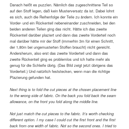
Danach heißt es puzzlen. Nämlich das zugeschnittene Teil so
auf den Stoff legen, daß kein Musterversatz da ist. Dabei lohnt
es sich, auch die Reihenfolge der Teile zu ändern. Ich konnte ein
Vorder- und ein Rückenteil nebeneinander zuschneiden, bei den
beiden anderen Teilen ging das nicht. Hätte ich das zweite
Rückenteil darüber plaziert und dann das zweite Vorderteil noch
mal darüber hätte mir der Stoff (immerhin 3m für einen Schnitt,
der 1,80m bei ungemusterten Stoffen braucht) nicht gereicht.
Andersherum, also erst das zweite Vorderteil und dann das
zweite Rückenteil ging es problemlos und ich hatte mehr als
genug für die Schleife übrig. (Das Bild zeigt jetzt übrigens das
Vorderteil.) Und natürlich feststecken, wenn man die richtige
Plazierung gefunden hat.
Next thing is to fold the cut pieces at the chosen placement line
to the wrong side of fabric. On the back you fold back the seam
allowance, on the front you fold along the middle line.
Not just match the cut pieces to the fabric. It’s worth checking
different option. I my case I could cut the first front and the first
back from one width of fabric. Not so the second ones. I tried to