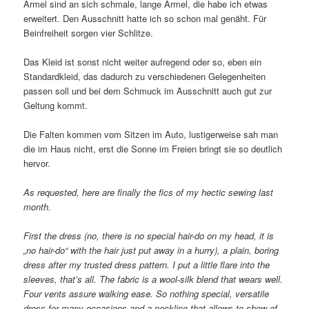
Ärmel sind an sich schmale, lange Ärmel, die habe ich etwas
erweitert. Den Ausschnitt hatte ich so schon mal genäht. Für
Beinfreiheit sorgen vier Schlitze.
Das Kleid ist sonst nicht weiter aufregend oder so, eben ein
Standardkleid, das dadurch zu verschiedenen Gelegenheiten
passen soll und bei dem Schmuck im Ausschnitt auch gut zur
Geltung kommt.
Die Falten kommen vom Sitzen im Auto, lustigerweise sah man
die im Haus nicht, erst die Sonne im Freien bringt sie so deutlich
hervor.
As requested, here are finally the fics of my hectic sewing last
month.
First the dress (no, there is no special hair-do on my head, it is
„no hair-do“ with the hair just put away in a hurry), a plain, boring
dress after my trusted dress pattern. I put a little flare into the
sleeves, that’s all. The fabric is a wool-silk blend that wears well.
Four vents assure walking ease. So nothing special, versatile
dress for many occasions and a neckline that allows to show of