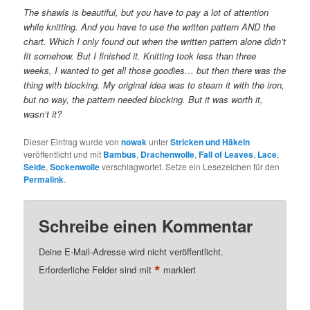
The shawls is beautiful, but you have to pay a lot of attention
while knitting. And you have to use the written pattern AND the
chart. Which I only found out when the written pattern alone didn’t
fit somehow. But I finished it.
Knitting took less than three
weeks, I wanted to get all those goodies… but then there was the
thing with blocking. My original idea was to steam it with the iron,
but no way, the pattern needed blocking. But it was worth it,
wasn’t it?
Dieser Eintrag wurde von
nowak
unter
Stricken und Häkeln
veröffentlicht und mit
Bambus
,
Drachenwolle
,
Fall of Leaves
,
Lace
,
Seide
,
Sockenwolle
verschlagwortet. Setze ein Lesezeichen für den
Permalink
.
Schreibe einen Kommentar
Deine E-Mail-Adresse wird nicht veröffentlicht.
*
Erforderliche Felder sind mit
markiert