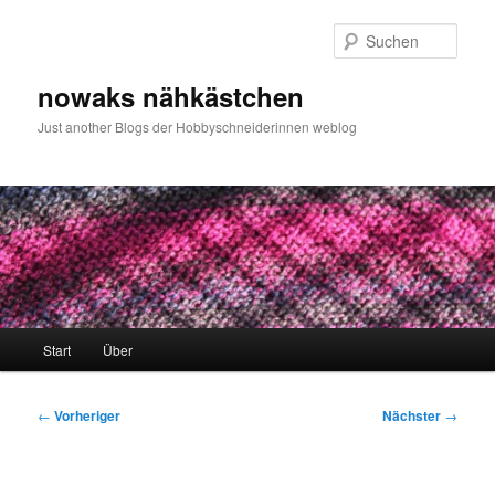
Zum
primären
Such
Inhalt
springen
nowaks nähkästchen
Just another Blogs der Hobbyschneiderinnen weblog
Hauptmenü
Start
Über
Beitragsnavigation
←
Vorheriger
Nächster
→