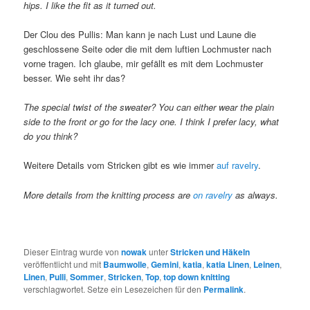
hips. I like the fit as it turned out.
Der Clou des Pullis: Man kann je nach Lust und Laune die
geschlossene Seite oder die mit dem luftien Lochmuster nach
vorne tragen. Ich glaube, mir gefällt es mit dem Lochmuster
besser. Wie seht ihr das?
The special twist of the sweater? You can either wear the plain
side to the front or go for the lacy one. I think I prefer lacy, what
do you think?
Weitere Details vom Stricken gibt es wie immer
auf ravelry
.
More details from the knitting process are
on ravelry
as always.
Dieser Eintrag wurde von
nowak
unter
Stricken und Häkeln
veröffentlicht und mit
Baumwolle
,
Gemini
,
katia
,
katia Linen
,
Leinen
,
Linen
,
Pulli
,
Sommer
,
Stricken
,
Top
,
top down knitting
verschlagwortet. Setze ein Lesezeichen für den
Permalink
.