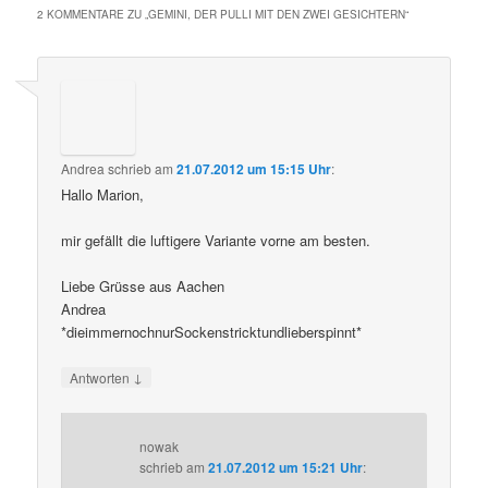
2 KOMMENTARE ZU „
GEMINI, DER PULLI MIT DEN ZWEI GESICHTERN
“
Andrea
schrieb
am
21.07.2012 um 15:15 Uhr
:
Hallo Marion,
mir gefällt die luftigere Variante vorne am besten.
Liebe Grüsse aus Aachen
Andrea
*dieimmernochnurSockenstricktundlieberspinnt*
↓
Antworten
nowak
schrieb
am
21.07.2012 um 15:21 Uhr
: