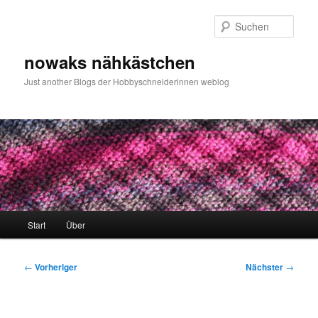
Zum
primären
Such
Inhalt
springen
nowaks nähkästchen
Just another Blogs der Hobbyschneiderinnen weblog
Hauptmenü
Start
Über
Beitragsnavigation
←
Vorheriger
Nächster
→