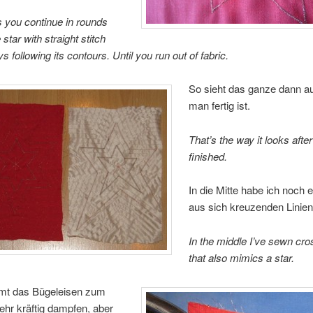
 you continue in rounds
star with straight stitch
ys following its contours.
Until you run out of fabric.
So sieht das ganze dann a
man fertig ist.
That’s the way it looks afte
finished.
In die Mitte habe ich noch 
aus sich kreuzenden Linien
In the middle I’ve sewn cro
that also mimics a star.
mt das Bügeleisen zum
ehr kräftig dampfen, aber