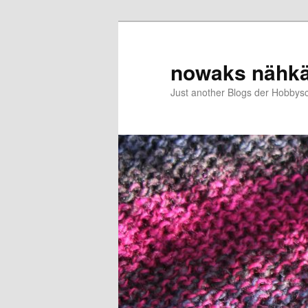
Zum
primären
Inhalt
nowaks nähk
springen
Just another Blogs der Hobbys