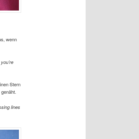
us, wenn
r you’re
einen Stern
 genäht.
ssing lines