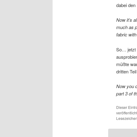
dabei den 
Now it’s al
much as po
fabric with
So… jetzt 
ausprobier
müßte wart
dritten Tei
Now you ca
part 3 of t
Dieser Eint
veröffentlich
Lesezeichen