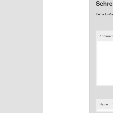
Schre
Deine E-Mai
Komment
Name