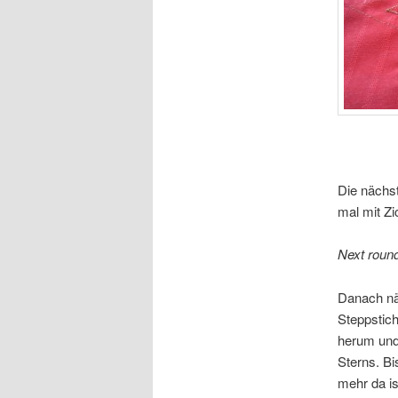
Die nächs
mal mit Zi
Next round
Danach n
Steppstic
herum und 
Sterns. Bi
mehr da is