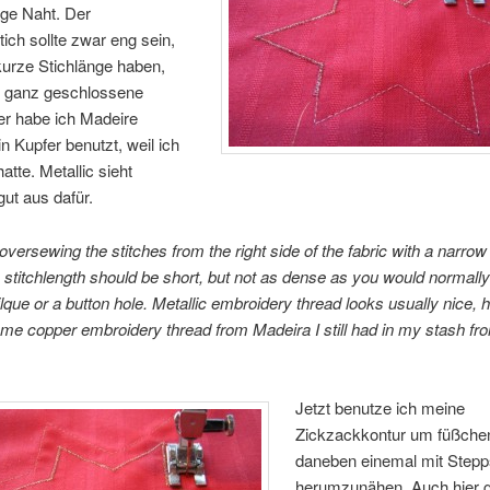
ige Naht. Der
ich sollte zwar eng sein,
kurze Stichlänge haben,
e ganz geschlossene
er habe ich Madeire
in Kupfer benutzt, weil ich
atte. Metallic sieht
gut aus dafür.
versewing the stitches from the right side of the fabric with a narrow
e stitchlength should be short, but not as dense as you would normall
ilque or a button hole. Metallic embroidery thread looks usually nice, h
e copper embroidery thread from Madeira I still had in my stash fr
Jetzt benutze ich meine
Zickzackkontur um füßchen
daneben einemal mit Stepp
herumzunähen. Auch hier gi