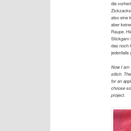
die vorher
Zickzackst
also eine 
aber kein
Raupe. Hi
Stickgarn 
das noch h
jedenfalls 
Now I am o
stitch. Th
for an app
choose som
project.