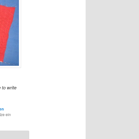
 to write
en
tze ein