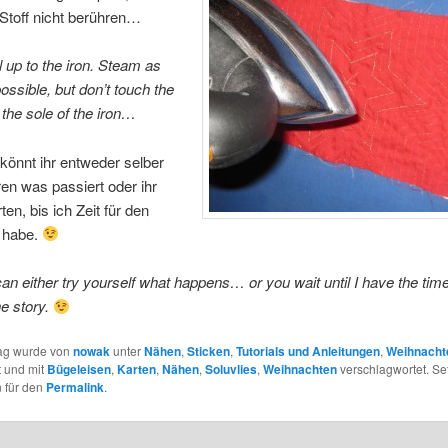
Stoff nicht berühren…
l up to the iron. Steam as
ssible, but don’t touch the
 the sole of the iron…
könnt ihr entweder selber
en was passiert oder ihr
en, bis ich Zeit für den
l habe.
n either try yourself what happens… or you wait until I have the time
he story.
rag wurde von
nowak
unter
Nähen
,
Sticken
,
Tutorials und Anleitungen
,
Weihnacht
t und mit
Bügeleisen
,
Karten
,
Nähen
,
Soluvlies
,
Weihnachten
verschlagwortet. Se
 für den
Permalink
.