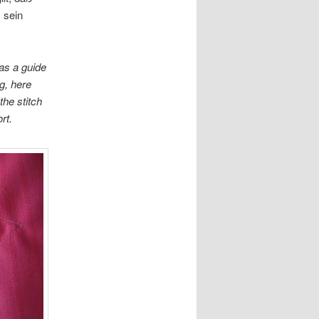
z sein
as a guide
ng, here
the stitch
rt.