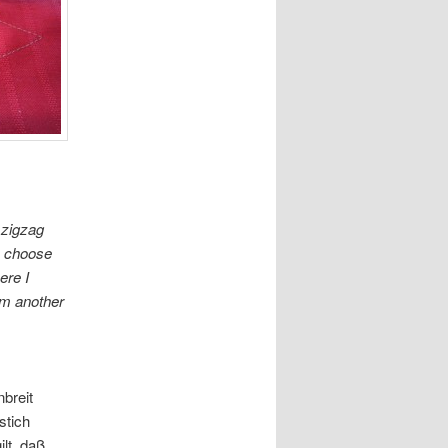
 zigzag
y choose
ere I
om another
breit
stich
lt, daß