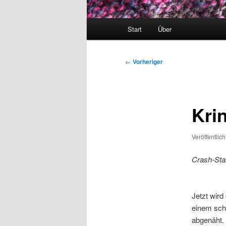
Hauptmenü
Start
Über
Beitragsnavigation
←
Vorheriger
Krin
Veröffentlic
Crash-Star
Jetzt wird
einem sch
abgenäht.