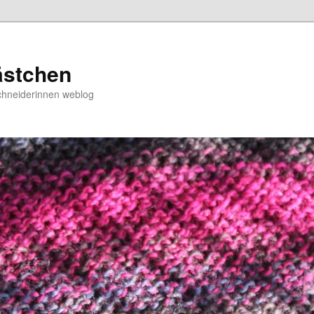
ästchen
chneiderinnen weblog