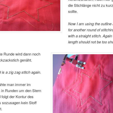
die Stichlänge nicht zu kur
sollte.
Now I am using the outline 
for another round of stitchi
with a straight stitch. Again 
length should not be too sho
te Runde wird dann noch
ckzackstich genäht.
 is a zig zag stitch again.
ähte man immer im
h in Runden um den Stern
folgt der Kontur des
s sozusagen kein Stoff
t.