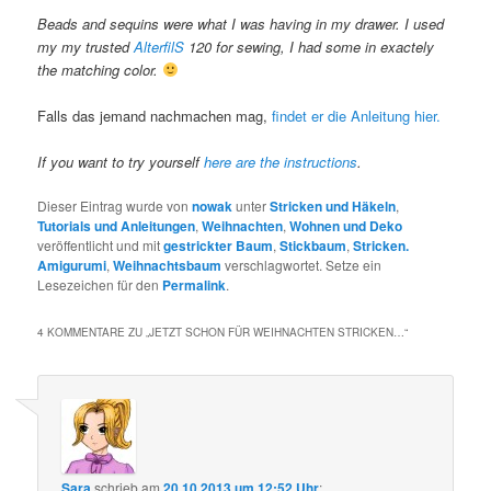
Beads and sequins were what I was having in my drawer. I used
my my trusted
AlterfilS
120 for sewing, I had some in exactely
the matching color.
Falls das jemand nachmachen mag,
findet er die Anleitung hier.
If you want to try yourself
here are the instructions
.
Dieser Eintrag wurde von
nowak
unter
Stricken und Häkeln
,
Tutorials und Anleitungen
,
Weihnachten
,
Wohnen und Deko
veröffentlicht und mit
gestrickter Baum
,
Stickbaum
,
Stricken.
Amigurumi
,
Weihnachtsbaum
verschlagwortet. Setze ein
Lesezeichen für den
Permalink
.
4 KOMMENTARE ZU „
JETZT SCHON FÜR WEIHNACHTEN STRICKEN…
“
Sara
schrieb
am
20.10.2013 um 12:52 Uhr
: