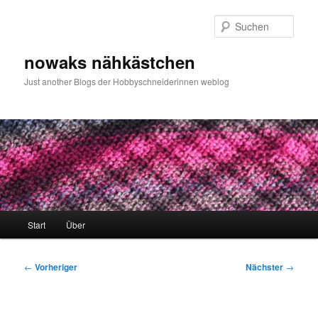
Zum
primären
Such
Inhalt
springen
nowaks nähkästchen
Just another Blogs der Hobbyschneiderinnen weblog
Hauptmenü
Start
Über
Beitragsnavigation
←
Vorheriger
Nächster
→