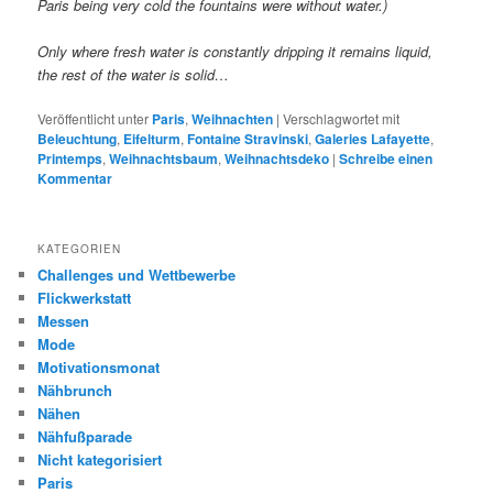
Paris being very cold the fountains were without water.)
Only where fresh water is constantly dripping it remains liquid,
the rest of the water is solid…
Veröffentlicht unter
Paris
,
Weihnachten
|
Verschlagwortet mit
Beleuchtung
,
Eifelturm
,
Fontaine Stravinski
,
Galeries Lafayette
,
Printemps
,
Weihnachtsbaum
,
Weihnachtsdeko
|
Schreibe einen
Kommentar
KATEGORIEN
Challenges und Wettbewerbe
Flickwerkstatt
Messen
Mode
Motivationsmonat
Nähbrunch
Nähen
Nähfußparade
Nicht kategorisiert
Paris