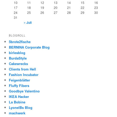
10
11
12
13
14
15
16
17
18
19
20
21
22
23
24
25
26
27
28
29
30
31
« Juli
BLOGROLL
5brote2fische
BERNINA Corporate Blog
birlesblog
BurdaStyle
Cakewrecks
Clients from Hell
Fashion Incubator
Feigenblätter
Fluffy Fibers
Goodbye Valentino
IKEA Hacker
La Bobine
LyonelBs Blog
machwerk