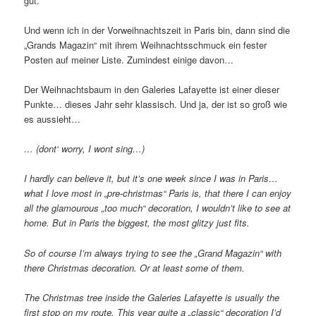
gut.
Und wenn ich in der Vorweihnachtszeit in Paris bin, dann sind die
„Grands Magazin“ mit ihrem Weihnachtsschmuck ein fester
Posten auf meiner Liste. Zumindest einige davon…
Der Weihnachtsbaum in den Galeries Lafayette ist einer dieser
Punkte… dieses Jahr sehr klassisch. Und ja, der ist so groß wie
es aussieht…
… (dont‘ worry, I wont sing…)
I hardly can believe it, but it’s one week since I was in Paris…
what I love most in „pre-christmas“ Paris is, that there I can enjoy
all the glamourous „too much“ decoration, I wouldn’t like to see at
home. But in Paris the biggest, the most glitzy just fits.
So of course I’m always trying to see the „Grand Magazin“ with
there Christmas decoration. Or at least some of them.
The Christmas tree inside the Galeries Lafayette is usually the
first stop on my route. This year quite a „classic“ decoration I’d