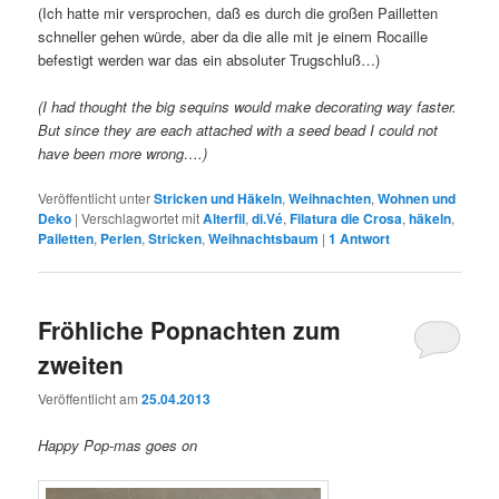
(Ich hatte mir versprochen, daß es durch die großen Pailletten
schneller gehen würde, aber da die alle mit je einem Rocaille
befestigt werden war das ein absoluter Trugschluß…)
(I had thought the big sequins would make decorating way faster.
But since they are each attached with a seed bead I could not
have been more wrong….)
Veröffentlicht unter
Stricken und Häkeln
,
Weihnachten
,
Wohnen und
Deko
|
Verschlagwortet mit
Alterfil
,
di.Vé
,
Filatura die Crosa
,
häkeln
,
Pailetten
,
Perlen
,
Stricken
,
Weihnachtsbaum
|
1
Antwort
Fröhliche Popnachten zum
zweiten
Veröffentlicht am
25.04.2013
Happy Pop-mas goes on