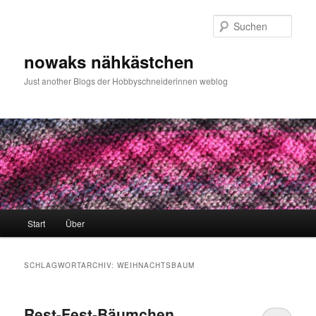
Zum
Zum
primären
sekundären
Such
Inhalt
Inhalt
springen
springen
nowaks nähkästchen
Just another Blogs der Hobbyschneiderinnen weblog
Hauptmenü
Start
Über
SCHLAGWORTARCHIV:
WEIHNACHTSBAUM
Rest-Fest-Bäumchen