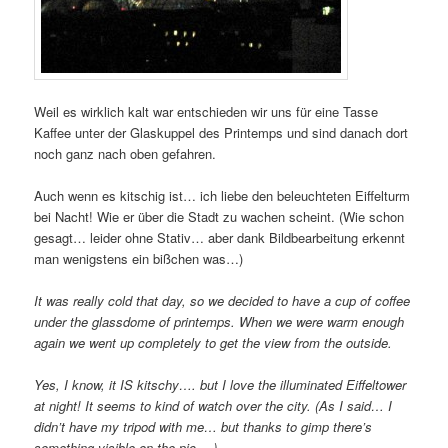
Weil es wirklich kalt war entschieden wir uns für eine Tasse
Kaffee unter der Glaskuppel des Printemps und sind danach dort
noch ganz nach oben gefahren.
Auch wenn es kitschig ist… ich liebe den beleuchteten Eiffelturm
bei Nacht! Wie er über die Stadt zu wachen scheint. (Wie schon
gesagt… leider ohne Stativ… aber dank Bildbearbeitung erkennt
man wenigstens ein bißchen was…)
It was really cold that day, so we decided to have a cup of coffee
under the glassdome of printemps. When we were warm enough
again we went up completely to get the view from the outside.
Yes, I know, it IS kitschy…. but I love the illuminated Eiffeltower
at night! It seems to kind of watch over the city. (As I said… I
didn’t have my tripod with me… but thanks to gimp there’s
something visible on the pic….)