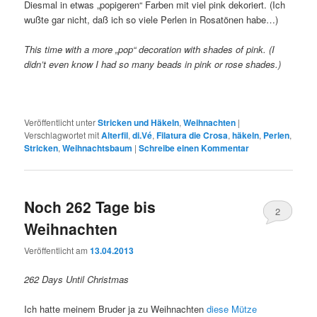
Diesmal in etwas „popigeren“ Farben mit viel pink dekoriert. (Ich
wußte gar nicht, daß ich so viele Perlen in Rosatönen habe…)
This time with a more „pop“ decoration with shades of pink. (I
didn’t even know I had so many beads in pink or rose shades.)
Veröffentlicht unter
Stricken und Häkeln
,
Weihnachten
|
Verschlagwortet mit
Alterfil
,
di.Vé
,
Filatura die Crosa
,
häkeln
,
Perlen
,
Stricken
,
Weihnachtsbaum
|
Schreibe einen Kommentar
Noch 262 Tage bis
2
Weihnachten
Veröffentlicht am
13.04.2013
262 Days Until Christmas
Ich hatte meinem Bruder ja zu Weihnachten
diese Mütze