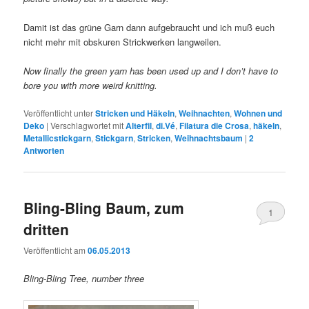
Damit ist das grüne Garn dann aufgebraucht und ich muß euch
nicht mehr mit obskuren Strickwerken langweilen.
Now finally the green yarn has been used up and I don’t have to
bore you with more weird knitting.
Veröffentlicht unter
Stricken und Häkeln
,
Weihnachten
,
Wohnen und
Deko
|
Verschlagwortet mit
Alterfil
,
di.Vé
,
Filatura die Crosa
,
häkeln
,
Metallicstickgarn
,
Stickgarn
,
Stricken
,
Weihnachtsbaum
|
2
Antworten
Bling-Bling Baum, zum
1
dritten
Veröffentlicht am
06.05.2013
Bling-Bling Tree, number three