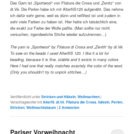
Das Garn ist „Sportwool“ von Filatura die Crosa und „Zenitz“ von
di.Vé. Die Perlen habe ich mit AlterfilS120 aufgenäht. Das nehme
ich dafür sehr gerne, weil es dünn und reißfest ist und zudem in
sehr viele Farben zu haben ist. Hier hatte ich tatsächlich eine,
die exakt zur Farbe der Wolle paßte. (Man sollte nur nicht
versuchen, irgendwelche Stiche wieder aufzutrennen…)
The yarn is „Sportwool“ by Filatura di Crosa and „Zenith“ by di.Vé.
To sew on the beads I used AlterfilS 120. I like it a lot for
beading, because it is fine, stabile and it exists in many colors.
Here I had one that really matches exactely the color of the wool.
(Only you shouldn’t try to unpick stitches…)
Veröffentlicht unter
Stricken und Häkeln
,
Weihnachten
|
Verschlagwortet mit
Alterfil
,
di.Vé
,
Filatura die Crosa
,
häkeln
,
Perlen
,
Stricken
,
Weihnachtsbaum
|
2
Antworten
Pariser Vorweihnacht