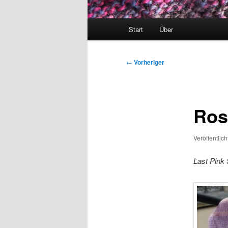
Hauptmenü
Start
Über
Beitragsnavigation
←
Vorheriger
Ros
Veröffentlic
Last Pink