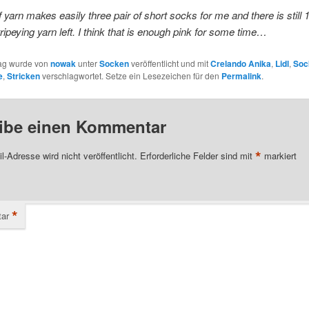
 yarn makes easily three pair of short socks for me and there is still 
ripeying yarn left. I think that is enough pink for some time…
rag wurde von
nowak
unter
Socken
veröffentlicht und mit
Crelando Anika
,
Lidl
,
Soc
e
,
Stricken
verschlagwortet. Setze ein Lesezeichen für den
Permalink
.
ibe einen Kommentar
*
l-Adresse wird nicht veröffentlicht.
Erforderliche Felder sind mit
markiert
*
ar