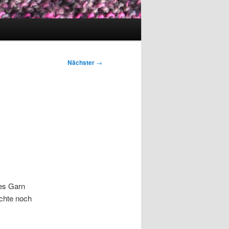
Nächster
→
tes Garn
ichte noch