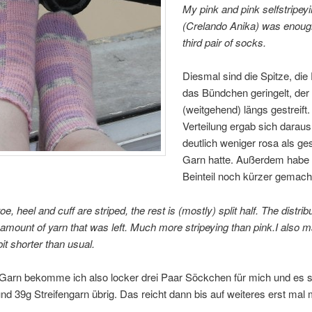
My pink and pink selfstripey
(Crelando Anika) was enough
third pair of socks.
Diesmal sind die Spitze, die
das Bündchen geringelt, der
(weitgehend) längs gestreift.
Verteilung ergab sich daraus
deutlich weniger rosa als ges
Garn hatte. Außerdem habe 
Beinteil noch kürzer gemach
oe, heel and cuff are striped, the rest is (mostly) split half. The distribu
 amount of yarn that was left. Much more stripeying than pink.I also 
bit shorter than usual.
Garn bekomme ich also locker drei Paar Söckchen für mich und es 
nd 39g Streifengarn übrig. Das reicht dann bis auf weiteres erst mal