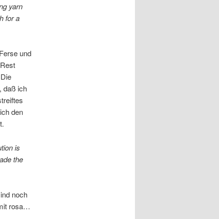
ing yarn
 for a
 Ferse und
 Rest
 Die
, daß ich
treiftes
ich den
t.
tion is
made the
sind noch
 mit rosa…