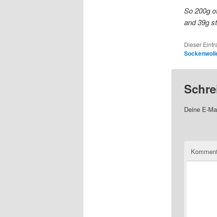
So 200g of
and 39g st
Dieser Eint
Sockenwoll
Schre
Deine E-Mai
Komment