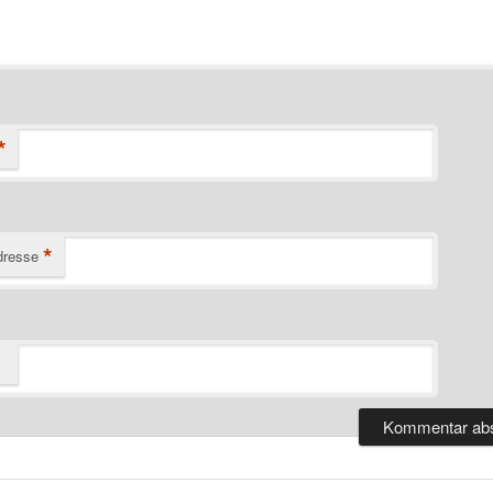
*
*
dresse