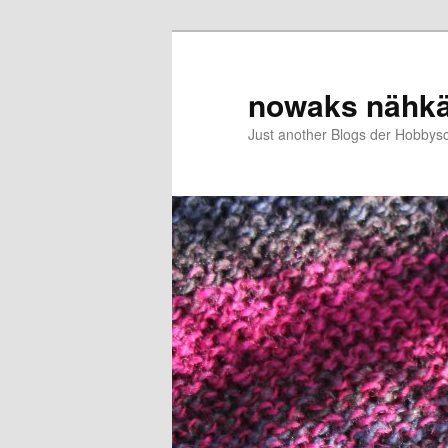
Zum
primären
Inhalt
nowaks nähk
springen
Just another Blogs der Hobbys