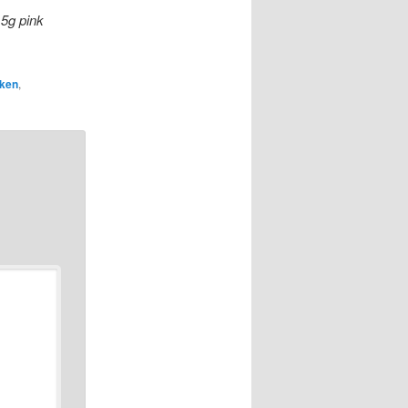
15g pink
ken
,