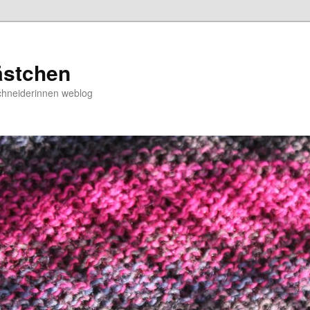
ästchen
chneiderinnen weblog