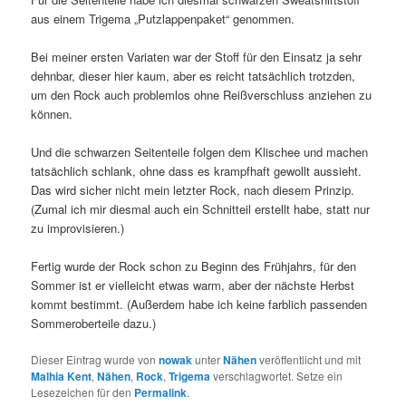
aus einem Trigema „Putzlappenpaket“ genommen.
Bei meiner ersten Variaten war der Stoff für den Einsatz ja sehr
dehnbar, dieser hier kaum, aber es reicht tatsächlich trotzden,
um den Rock auch problemlos ohne Reißverschluss anziehen zu
können.
Und die schwarzen Seitenteile folgen dem Klischee und machen
tatsächlich schlank, ohne dass es krampfhaft gewollt aussieht.
Das wird sicher nicht mein letzter Rock, nach diesem Prinzip.
(Zumal ich mir diesmal auch ein Schnitteil erstellt habe, statt nur
zu improvisieren.)
Fertig wurde der Rock schon zu Beginn des Frühjahrs, für den
Sommer ist er vielleicht etwas warm, aber der nächste Herbst
kommt bestimmt. (Außerdem habe ich keine farblich passenden
Sommeroberteile dazu.)
Dieser Eintrag wurde von
nowak
unter
Nähen
veröffentlicht und mit
Malhia Kent
,
Nähen
,
Rock
,
Trigema
verschlagwortet. Setze ein
Lesezeichen für den
Permalink
.