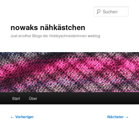
Zum
primären
Such
Inhalt
springen
nowaks nähkästchen
Just another Blogs der Hobbyschneiderinnen weblog
Hauptmenü
Start
Über
Beitragsnavigation
←
Vorheriger
Nächster
→