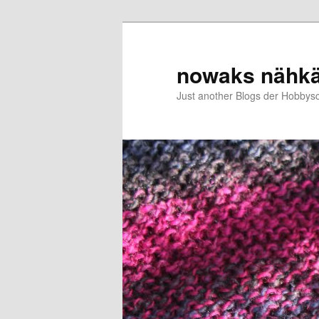
Zum
primären
Inhalt
nowaks nähk
springen
Just another Blogs der Hobbys