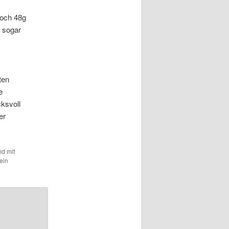
doch 48g
n sogar
ten
e
ksvoll
er
nd mit
ein