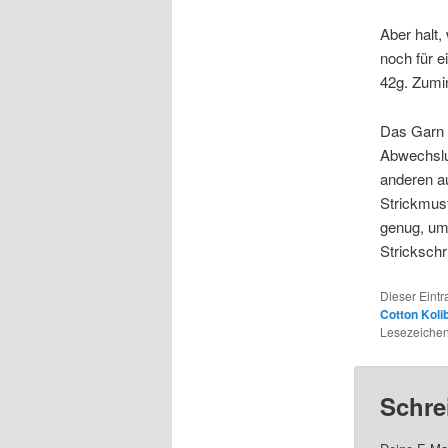
Aber halt
noch für e
42g. Zumi
Das Garn i
Abwechslun
anderen au
Strickmust
genug, um
Strickschr
Dieser Eint
Cotton Kolib
Lesezeichen
Schre