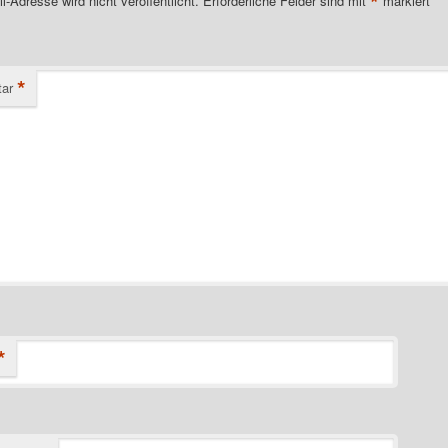
*
l-Adresse wird nicht veröffentlicht.
Erforderliche Felder sind mit
markiert
*
ar
*