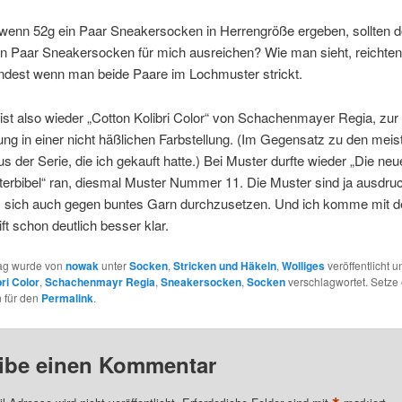
, wenn 52g ein Paar Sneakersocken in Herrengröße ergeben, sollten 
in Paar Sneakersocken für mich ausreichen? Wie man sieht, reichte
ndest wenn man beide Paare im Lochmuster strickt.
st also wieder „Cotton Kolibri Color“ von Schachenmayer Regia, zur
g in einer nicht häßlichen Farbstellung. (Im Gegensatz zu den meis
s der Serie, die ich gekauft hatte.) Bei Muster durfte wieder „Die neu
erbibel“ ran, diesmal Muster Nummer 11. Die Muster sind ja ausdruc
 sich auch gegen buntes Garn durchzusetzen. Und ich komme mit d
ift schon deutlich besser klar.
rag wurde von
nowak
unter
Socken
,
Stricken und Häkeln
,
Wolliges
veröffentlicht u
ri Color
,
Schachenmayr Regia
,
Sneakersocken
,
Socken
verschlagwortet. Setze 
 für den
Permalink
.
ibe einen Kommentar