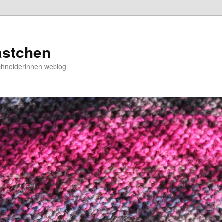
ästchen
chneiderinnen weblog