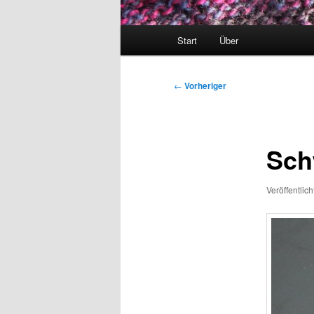
Hauptmenü
Start
Über
Beitragsnavigation
←
Vorheriger
Sch
Veröffentlic