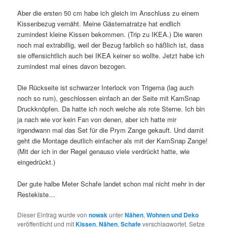
Aber die ersten 50 cm habe ich gleich im Anschluss zu einem
Kissenbezug vernäht. Meine Gästematratze hat endlich
zumindest kleine Kissen bekommen. (Trip zu IKEA.) Die waren
noch mal extrabillig, weil der Bezug farblich so häßlich ist, dass
sie offensichtlich auch bei IKEA keiner so wollte. Jetzt habe ich
zumindest mal eines davon bezogen.
Die Rückseite ist schwarzer Interlock von Trigema (lag auch
noch so rum), geschlossen einfach an der Seite mit KamSnap
Druckknöpfen. Da hatte ich noch welche als rote Sterne. Ich bin
ja nach wie vor kein Fan von denen, aber ich hatte mir
irgendwann mal das Set für die Prym Zange gekauft. Und damit
geht die Montage deutlich einfacher als mit der KamSnap Zange!
(Mit der ich in der Regel genauso viele verdrückt hatte, wie
eingedrückt.)
Der gute halbe Meter Schafe landet schon mal nicht mehr in der
Restekiste…
Dieser Eintrag wurde von
nowak
unter
Nähen
,
Wohnen und Deko
veröffentlicht und mit
Kissen
,
Nähen
,
Schafe
verschlagwortet. Setze