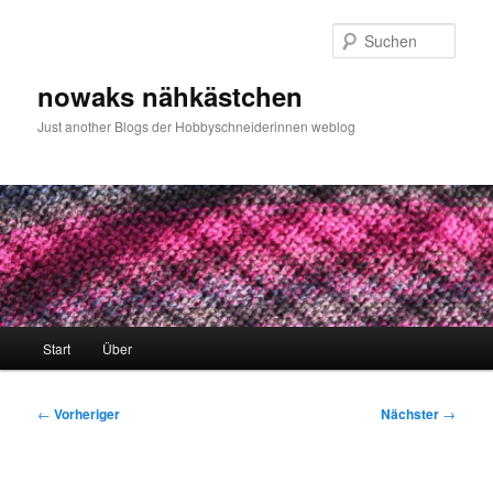
Zum
primären
Such
Inhalt
springen
nowaks nähkästchen
Just another Blogs der Hobbyschneiderinnen weblog
Hauptmenü
Start
Über
Beitragsnavigation
←
Vorheriger
Nächster
→