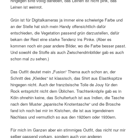
hingegen sind völlig daneben, das Leinen ist nicht pink, das
Leinen ist weinrot.
Grün ist für Digitalkameras ja immer eine schwierige Farbe und
an der Stelle hat sich mein Handy offensichtlich dafür
entschieden, die Vegetation passend grün darzustellen, dafür
bekam der Rest eine starke Tendenz ins Pinke. (Aber es
kommen noch ein paar andere Bilder, wo die Farbe besser passt.
Und sowohl die Stoffe als auch Zwischendrinbiilder gab es auch
schon mal zu sehen.)
Das Outfit deutet mein „Fusion“ Thema auch schon an, der
Schnitt des „Kleides“ ist klassisch, das Shirt aus Elastikspitze
hingegen nicht. Auch der französische Toile de Jouy für den
Rock entspricht nicht dem Üblichen. Trachtenknöpfe gab es in
Köln ohnehin keine, das Schultertuch ist aus Indien, die Tasche
nach dem Muster „japanische Knotentasche“ und die Brosche
fand ich noch bei mir im Kistchen, die ist aus irgendeinem
Nachlass und vermutlich so aus den 1920ern oder 1930ern.
Für mich im Ganzen aber ein stimmiges Outfit, das nicht nur mir
selber passend vorkam, sondern auch von anderen