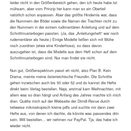
leider nicht in den Größenbereich gehen, den ich heute habe.Ist
mühsam, aber vom Prinzip her kann man so ein Oberteil
natürlich schon anpassen. Aber das größte Hindernis war, dass
die Nummern der Bilder sowie die Namen der Trachten nicht zu
den Nummern in der extrem rudimentären Anleitung und auf dem
Schnittmusterbogen passten. (Ja, das „Anleitungsheft“ war noch
rudementärer als heute.) Einige Modelle ließen sich mit Mühe
noch zuordnen (etwa eine Kinderhose), so dass davon
auszugehen ist, dass die Modelle aus dem Heft schon auf dem
Schnittmusterbogen sind. Nur man findet sie nicht.
Nun gut, Größenspektrum passt eh nicht, also Plan B. Kein
Drama, meinte meine österreichische Freundin. Die Schnitte
gehen inzwischen auch bis 50 oder 52 und du kannst die Hefte
direkt beim Verlag bestellen. Naja, erstmal kam Weihnachten, mit
allem was so dran hängt und Anfang des Jahres machte ich mich
dran. Quälte mich auf der Webseite der Dirndl-Revue durch
teilweise mikroskopisch kleine pdfs und suchte mir dann zwei
Hefte aus, von denen ich dachte, da könnte was passendes drin
sein. Will bestellen… wir nehmen nur PayPal. Tja, das habe ich
wieder nicht.