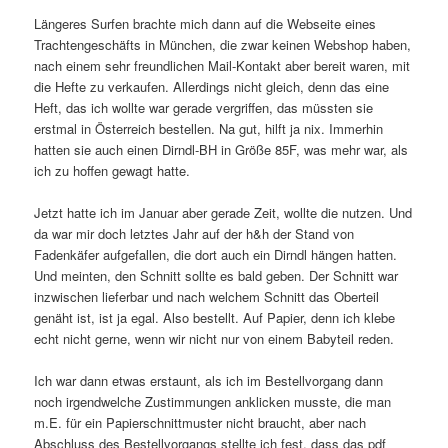
Längeres Surfen brachte mich dann auf die Webseite eines
Trachtengeschäfts in München, die zwar keinen Webshop haben,
nach einem sehr freundlichen Mail-Kontakt aber bereit waren, mit
die Hefte zu verkaufen. Allerdings nicht gleich, denn das eine
Heft, das ich wollte war gerade vergriffen, das müssten sie
erstmal in Österreich bestellen. Na gut, hilft ja nix. Immerhin
hatten sie auch einen Dirndl-BH in Größe 85F, was mehr war, als
ich zu hoffen gewagt hatte.
Jetzt hatte ich im Januar aber gerade Zeit, wollte die nutzen. Und
da war mir doch letztes Jahr auf der h&h der Stand von
Fadenkäfer aufgefallen, die dort auch ein Dirndl hängen hatten.
Und meinten, den Schnitt sollte es bald geben. Der Schnitt war
inzwischen lieferbar und nach welchem Schnitt das Oberteil
genäht ist, ist ja egal. Also bestellt. Auf Papier, denn ich klebe
echt nicht gerne, wenn wir nicht nur von einem Babyteil reden.
Ich war dann etwas erstaunt, als ich im Bestellvorgang dann
noch irgendwelche Zustimmungen anklicken musste, die man
m.E. für ein Papierschnittmuster nicht braucht, aber nach
Abschluss des Bestellvorgangs stellte ich fest, dass das pdf