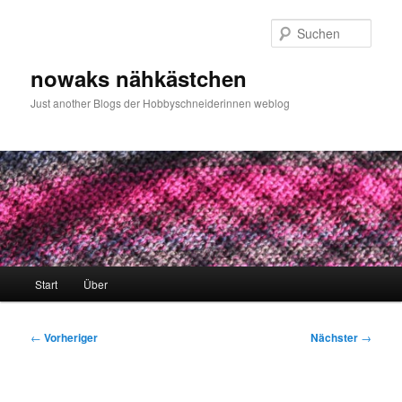
Zum
primären
Such
Inhalt
springen
nowaks nähkästchen
Just another Blogs der Hobbyschneiderinnen weblog
Hauptmenü
Start
Über
Beitragsnavigation
←
Vorheriger
Nächster
→