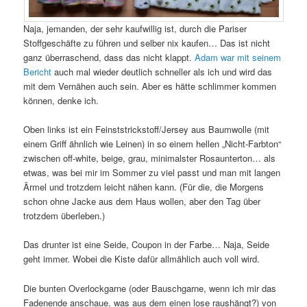
Naja, jemanden, der sehr kaufwillig ist, durch die Pariser
Stoffgeschäfte zu führen und selber nix kaufen… Das ist nicht
ganz überraschend, dass das nicht klappt.
Adam war mit seinem
Bericht
auch mal wieder deutlich schneller als ich und wird das
mit dem Vernähen auch sein. Aber es hätte schlimmer kommen
können, denke ich.
Oben links ist ein Feinststrickstoff/Jersey aus Baumwolle (mit
einem Griff ähnlich wie Leinen) in so einem hellen „Nicht-Farbton“
zwischen off-white, beige, grau, minimalster Rosaunterton… als
etwas, was bei mir im Sommer zu viel passt und man mit langen
Ärmel und trotzdem leicht nähen kann. (Für die, die Morgens
schon ohne Jacke aus dem Haus wollen, aber den Tag über
trotzdem überleben.)
Das drunter ist eine Seide, Coupon in der Farbe… Naja, Seide
geht immer. Wobei die Kiste dafür allmählich auch voll wird.
Die bunten Overlockgarne (oder Bauschgarne, wenn ich mir das
Fadenende anschaue, was aus dem einen lose raushängt?) von