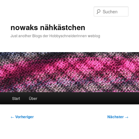
Zum
primären
Such
Inhalt
springen
nowaks nähkästchen
Just another Blogs der Hobbyschneiderinnen weblog
Hauptmenü
Start
Über
Beitragsnavigation
←
Vorheriger
Nächster
→