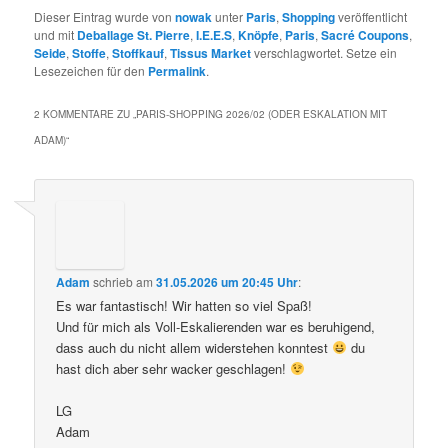
Dieser Eintrag wurde von
nowak
unter
Paris
,
Shopping
veröffentlicht
und mit
Deballage St. Pierre
,
I.E.E.S
,
Knöpfe
,
Paris
,
Sacré Coupons
,
Seide
,
Stoffe
,
Stoffkauf
,
Tissus Market
verschlagwortet. Setze ein
Lesezeichen für den
Permalink
.
2 KOMMENTARE ZU „
PARIS-SHOPPING 2026/02 (ODER ESKALATION MIT
ADAM)
“
Adam
schrieb
am
31.05.2026 um 20:45 Uhr
:
Es war fantastisch! Wir hatten so viel Spaß!
Und für mich als Voll-Eskalierenden war es beruhigend,
dass auch du nicht allem widerstehen konntest
du
hast dich aber sehr wacker geschlagen!
LG
Adam