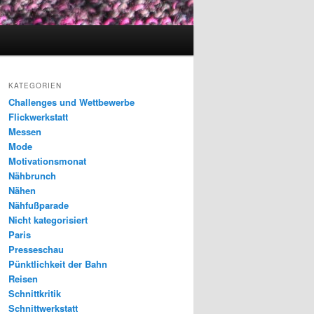
KATEGORIEN
Challenges und Wettbewerbe
Flickwerkstatt
Messen
Mode
Motivationsmonat
Nähbrunch
Nähen
Nähfußparade
Nicht kategorisiert
Paris
Presseschau
Pünktlichkeit der Bahn
Reisen
Schnittkritik
Schnittwerkstatt