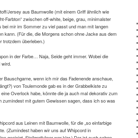
stoff/Jersey aus Baumwolle (mit einem Griff ähnlich wie
ht-Farbton“ zwischen off-white, beige, grau, minimalster
 bei mir im Sommer zu viel passt und man mit langen
en kann. (Für die, die Morgens schon ohne Jacke aus dem
r trotzdem überleben.)
oupon in der Farbe… Naja, Seide geht immer. Wobei die
 wird.
er Bauschgarne, wenn ich mir das Fadenende anschaue,
ängt?) von Toulemonde gab es in der Grabbelkiste zu
zt eine Overlock habe, könnte die ja auch mal dekorativ zum
h zumindest mit gutem Gewissen sagen, dass ich so was
Whipcord aus Leinen mit Baumwolle, für die „so einfarbige
e. (Zumindest haben wir uns auf Whipcord in
ne geeinigt. Steilgratköper war klar.) Der ist auch schon