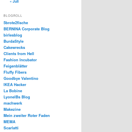
« Juli
BLOGROLL
5brote2fische
BERNINA Corporate Blog
birlesblog
BurdaStyle
Cakewrecks
Clients from Hell
Fashion Incubator
Feigenblätter
Fluffy Fibers
Goodbye Valentino
IKEA Hacker
La Bobine
LyonelBs Blog
machwerk
Makezine
Mein zweiter Roter Faden
MEMA
Scarlatti