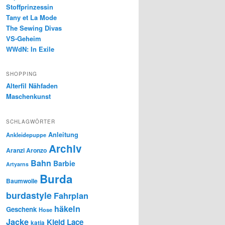
Stoffprinzessin
Tany et La Mode
The Sewing Divas
VS-Geheim
WWdN: In Exile
SHOPPING
Alterfil Nähfaden
Maschenkunst
SCHLAGWÖRTER
Anleitung
Ankleidepuppe
Archiv
Aranzi Aronzo
Bahn
Barbie
Artyarns
Burda
Baumwolle
burdastyle
Fahrplan
häkeln
Geschenk
Hose
Jacke
Kleid
Lace
katia