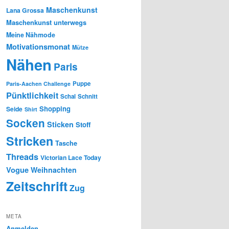
Maschenkunst
Lana Grossa
Maschenkunst unterwegs
Meine Nähmode
Motivationsmonat
Mütze
Nähen
Paris
Puppe
Paris-Aachen Challenge
Pünktlichkeit
Schal
Schnitt
Shopping
Seide
Shirt
Socken
Sticken
Stoff
Stricken
Tasche
Threads
Victorian Lace Today
Vogue
Weihnachten
Zeitschrift
Zug
META
Anmelden