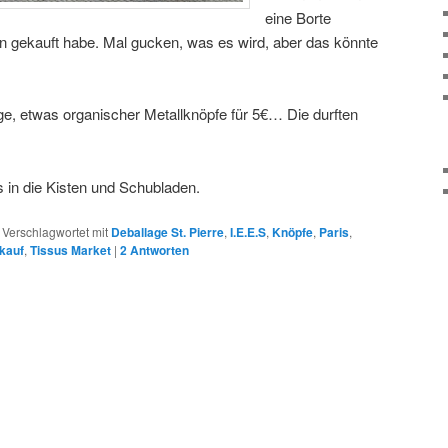
eine Borte
ren gekauft habe. Mal gucken, was es wird, aber das könnte
, etwas organischer Metallknöpfe für 5€… Die durften
 in die Kisten und Schubladen.
|
Verschlagwortet mit
Deballage St. Pierre
,
I.E.E.S
,
Knöpfe
,
Paris
,
fkauf
,
Tissus Market
|
2
Antworten