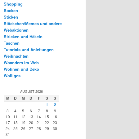
Shopping
Socken
Sticken
Stöckchen/Memes und andere
Webaktionen
Stricken und Häkeln
Taschen
Tutorials und Anleitungen
Weihnachten
Woanders im Web
Wohnen und Deko
Wolliges
AUGUST 2026
M
D
M
D
F
S
S
1
2
3
4
5
6
7
8
9
10
11
12
13
14
15
16
17
18
19
20
21
22
23
24
25
26
27
28
29
30
31