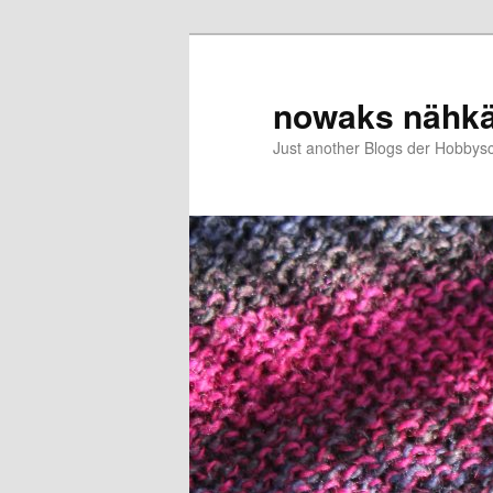
Zum
Zum
primären
sekundären
Inhalt
Inhalt
nowaks nähk
springen
springen
Just another Blogs der Hobbys