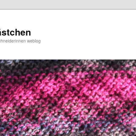
ästchen
chneiderinnen weblog