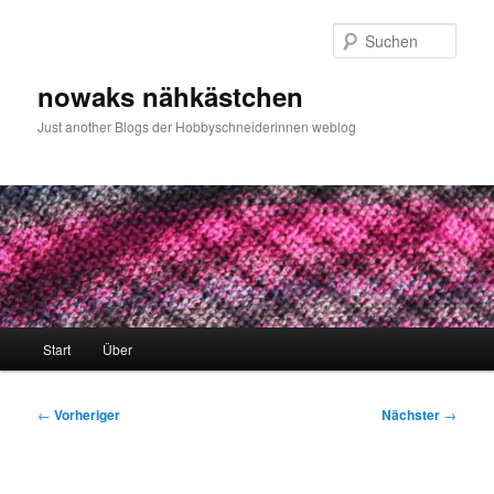
Zum
primären
Such
Inhalt
springen
nowaks nähkästchen
Just another Blogs der Hobbyschneiderinnen weblog
Hauptmenü
Start
Über
Beitragsnavigation
←
Vorheriger
Nächster
→