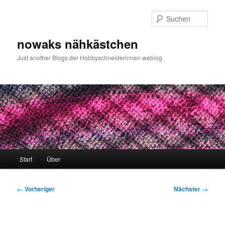
Zum
primären
Such
Inhalt
springen
nowaks nähkästchen
Just another Blogs der Hobbyschneiderinnen weblog
Hauptmenü
Start
Über
Beitragsnavigation
←
Vorheriger
Nächster
→