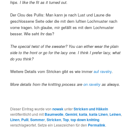
hips. I like the fit as it turned out.
Der Clou des Pullis: Man kann je nach Lust und Laune die
geschlossene Seite oder die mit dem luftien Lochmuster nach
vorne tragen. Ich glaube, mir gefällt es mit dem Lochmuster
besser. Wie seht ihr das?
The special twist of the sweater? You can either wear the plain
side to the front or go for the lacy one. I think I prefer lacy, what
do you think?
Weitere Details vom Stricken gibt es wie immer
auf ravelry
.
More details from the knitting process are
on ravelry
as always.
Dieser Eintrag wurde von
nowak
unter
Stricken und Häkeln
veröffentlicht und mit
Baumwolle
,
Gemini
,
katia
,
katia Linen
,
Leinen
,
Linen
,
Pulli
,
Sommer
,
Stricken
,
Top
,
top down knitting
verschlagwortet. Setze ein Lesezeichen für den
Permalink
.