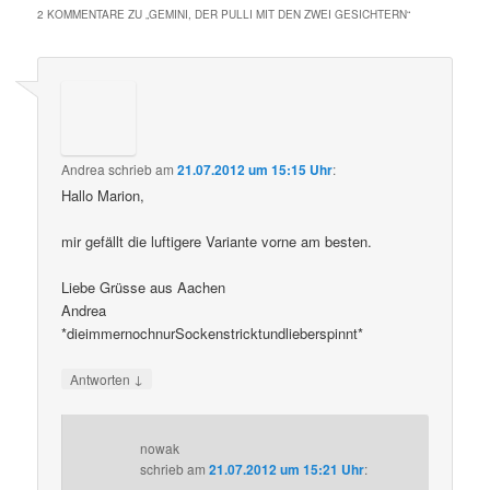
2 KOMMENTARE ZU „
GEMINI, DER PULLI MIT DEN ZWEI GESICHTERN
“
Andrea
schrieb
am
21.07.2012 um 15:15 Uhr
:
Hallo Marion,
mir gefällt die luftigere Variante vorne am besten.
Liebe Grüsse aus Aachen
Andrea
*dieimmernochnurSockenstricktundlieberspinnt*
↓
Antworten
nowak
schrieb
am
21.07.2012 um 15:21 Uhr
: