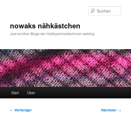
Zum
primären
Such
Inhalt
springen
nowaks nähkästchen
Just another Blogs der Hobbyschneiderinnen weblog
Hauptmenü
Start
Über
Beitragsnavigation
←
Vorheriger
Nächster
→