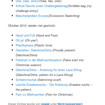
Drei, zwei, eins!
(
Three, two, one!
)
Kritzel-Tasche (mein Challengebeitrag)
(
Scribble bag (my
challenge entry)
)
Maschenproben Exzess
(
Excessive Swatching
)
Oktober 2010: wieder viel gestrickt.
Hand und Fuß
(
Hand and Foot
)
Oh ja!
(
Oh yes!
)
Plastikphase
(
Plastic time
)
Gestatten: DakshinaChitra
(
Proudly present:
DakshinaChitra
)
Fehlstart in die Weihnachtssaison
(
False start into
Christmas season
)
DakshinaChitra – Anleitung für einen Lace-Shrug
(
DakshinaChitra. pattern for a Lace-Shrug
)
Schwimmschal
(
Swimming scarf
)
Leichte Sneakersocke – Die Anleitung
(
Sneaker socks –
the pattern
)
Farn zu Weihnachten
(
Fern for Christmas
)
Dieser Eintrag wurde von
nowak
unter
Nicht kategorisiert