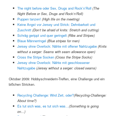
The night before oder Sex, Drugs and Rock’n’Roll
(The
Night Before or Sex, Drugs and Rock’n’Roll)
Puppen tanzen!
(High life on the meeting)
Keine Angst vor Jersey und Strick: Dehnbarkeit und
Zuschnitt
(Don’t be afraid of knits: Stretch and cutting)
Schräg gerippt und quer geringelt
(Ribs and Stripes)
Blaue Männerringel
(Blue stripes for men)
Jersey ohne Overlock: Nähte mit offener Nahtzugabe
(Knits
without a serger: Seams with seam allowance open)
Cross the Stripe Socken
(Cross the Stripe Socks)
Jersey ohne Overlock: Nähte mit geschlossener
Nahtzugabe
(
Jersey without a serger: closed seams
)
Oktober 2009: Hobbyschneiderin-Treffen, eine Challenge und ein
bißchen Stricken.
Recycling Challenge: Wird Zeit, oder?
(
Recycling-Challenge:
About time?
)
Es tut sich was, es tut sich was…
(
Something is going
on…
)