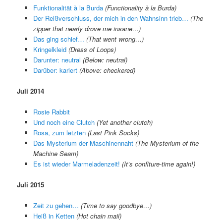
Funktionalität à la Burda
(Functionality à la Burda)
Der Reißverschluss, der mich in den Wahnsinn trieb…
(The
zipper that nearly drove me insane…)
Das ging schief…
(That went wrong…)
Kringelkleid
(Dress of Loops)
Darunter: neutral
(Below: neutral)
Darüber: kariert
(Above: checkered)
Juli 2014
Rosie Rabbit
Und noch eine Clutch
(Yet another clutch)
Rosa, zum letzten
(Last Pink Socks)
Das Mysterium der Maschinennaht
(The Mysterium of the
Machine Seam)
Es ist wieder Marmeladenzeit!
(It’s confiture-time again!)
Juli 2015
Zeit zu gehen…
(Time to say goodbye…)
Heiß in Ketten
(Hot chain mail)