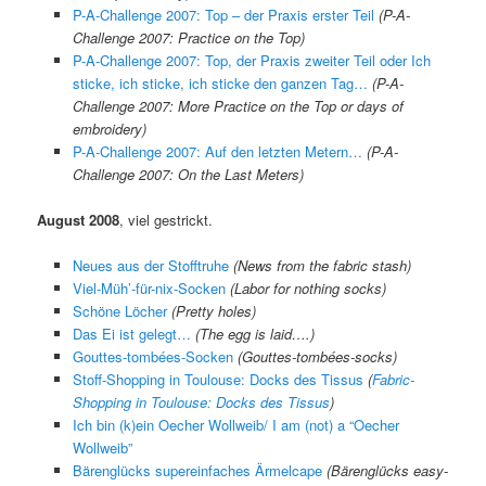
P-A-Challenge 2007: Top – der Praxis erster Teil
(P-A-
Challenge 2007: Practice on the Top)
P-A-Challenge 2007: Top, der Praxis zweiter Teil oder Ich
sticke, ich sticke, ich sticke den ganzen Tag…
(P-A-
Challenge 2007: More Practice on the Top or days of
embroidery)
P-A-Challenge 2007: Auf den letzten Metern…
(P-A-
Challenge 2007: On the Last Meters)
August 2008
, viel gestrickt.
Neues aus der Stofftruhe
(News from the fabric stash)
Viel-Müh’-für-nix-Socken
(Labor for nothing socks)
Schöne Löcher
(Pretty holes)
Das Ei ist gelegt…
(The egg is laid….)
Gouttes-tombées-Socken
(Gouttes-tombées-socks)
Stoff-Shopping in Toulouse: Docks des Tissus
(
Fabric-
Shopping in Toulouse: Docks des Tissus
)
Ich bin (k)ein Oecher Wollweib/ I am (not) a “Oecher
Wollweib”
Bärenglücks supereinfaches Ärmelcape
(Bärenglücks easy-