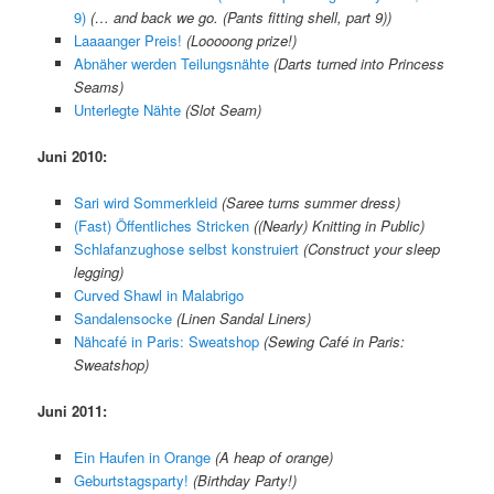
9)
(
… and back we go. (Pants fitting shell, part 9)
)
Laaaanger Preis!
(
Looooong prize!
)
Abnäher werden Teilungsnähte
(
Darts turned into Princess
Seams
)
Unterlegte Nähte
(
Slot Seam
)
Juni 2010:
Sari wird Sommerkleid
(
Saree turns summer dress
)
(Fast) Öffentliches Stricken
(
(Nearly) Knitting in Public
)
Schlafanzughose selbst konstruiert
(
Construct your sleep
legging
)
Curved Shawl in Malabrigo
Sandalensocke
(
Linen Sandal Liners
)
Nähcafé in Paris: Sweatshop
(
Sewing Café in Paris:
Sweatshop
)
Juni 2011:
Ein Haufen in Orange
(A heap of orange)
Geburtstagsparty!
(Birthday Party!)