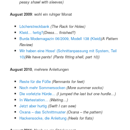
peasy shawl with sleeves)
August 2009
: wohl ein ruhiger Monat
Löcherstreckbank
(
The Rack for Holes
)
Kleid… fertig?
(
Dress… finished?
)
Burda Modemagazin 06/2009, Modell 138 (Kleid)
(A Pattern
Review)
Wir haben eine Hose! (Schnittanpassung mit System, Teil
10)
(
We have pants! (Pants fitting shell, part 10)
)
August 2010
, mehrere Anleitungen
Reste für die Füße
(Remnants for feet)
Noch mehr Sommersocken
(More summer socks)
Die vorletzte Hürde…
(I jumped the last but one hurdle…)
In Wartestation…
(Waiting…)
Jetzt aber hurtig
(Swift I can sew)
Oxana – das Schnittmuster
(Oxana – the pattern)
Hackensocke, die Anleitung
(Heels for flats)