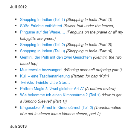
Juli 2012
Shopping in Indien (Teil 1)
(Shopping in India (Part 1))
Süße Früchte entblättert
(Sweet fruit under the leaves)
Pinguine auf der Wiese….
(Penguins on the prairie or all my
babygifts are green.)
Shopping in Indien (Teil 2)
(Shopping in India (Part 2))
Shopping in Indien (Teil 3)
(Shopping in India (Part 3))
Gemini, der Pulli mit den zwei Gesichtern
(Gemini, the two
faced top)
Musterwolle bezwungen!
(Winning over self stripeing yarn!)
Kuli – eine Taschenanleitung
(Pattern for bag “Kuli”)
Twinkle, Twinkle Little Star…
Pattern Magic 3 “Zwei gleicher Art A”
(A pattern review)
Wie bekomme ich einen Kimonoärmel? (Teil 1)
(How to get
a Kimono Sleeve? (Part 1))
Eingesetzer Ärmel in Kimonoärmel (Teil 2)
(Transformation
of a set-in sleeve into a kimono sleeve, part 2)
Juli 2013