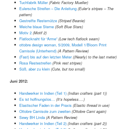
Tuchfabrik Müller
(Fabric Factory Mueller)
Eulersche Streifen – Die Anleitung
(Euler’s stripes – The
pattern)
Gestreifte Restemütze
(Striped Beanie)
Weiche blaue Sterne
(Soft Blue Stars)
Motiv 2
(Motif 2)
Flatlocknaht für “Arme”
(Low tech flatlock seam)
ottobre design woman, 5/2009, Modell 1/Bloom Print
Camisole (Unterhemd)
(A Pattern Review)
(Fast) bis auf den letzten Meter
((Nearly) to the last meter)
Rosa Restestreifen
(Pink rest stripes)
Süß, aber zu klein
(Cute, but too small)
Juni 2012:
Handwerker in Indien (Teil 1)
(Indian crafters (part 1))
Es ist hoffnungslos…
(It’s hopeless….)
Elastischer Faden in der Praxis
(Elastic thread in use)
Ottobre Camisole zum zweiten
(Ottobre Cami again)
Sewy BH Linda
(A Pattern Review)
Handwerker in Indien (Teil 2)
(Indian crafters (part 2))