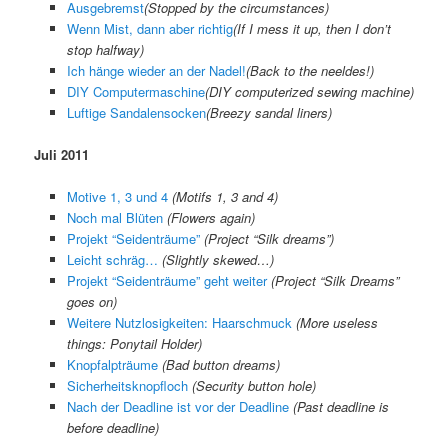
Ausgebremst
(
Stopped by the circumstances
)
Wenn Mist, dann aber richtig
(
If I mess it up, then I don’t
stop halfway
)
Ich hänge wieder an der Nadel!
(
Back to the neeldes!
)
DIY Computermaschine
(
DIY computerized sewing machine
)
Luftige Sandalensocken
(
Breezy sandal liners
)
Juli 2011
Motive 1, 3 und 4
(Motifs 1, 3 and 4)
Noch mal Blüten
(Flowers again)
Projekt “Seidenträume”
(Project “Silk dreams”)
Leicht schräg…
(Slightly skewed…)
Projekt “Seidenträume” geht weiter
(Project “Silk Dreams”
goes on)
Weitere Nutzlosigkeiten: Haarschmuck
(More useless
things: Ponytail Holder)
Knopfalpträume
(Bad button dreams)
Sicherheitsknopfloch
(Security button hole)
Nach der Deadline ist vor der Deadline
(Past deadline is
before deadline)