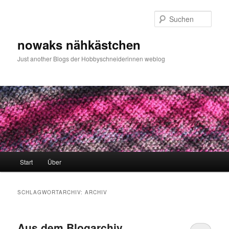
Zum
Zum
primären
sekundären
Such
Inhalt
Inhalt
springen
springen
nowaks nähkästchen
Just another Blogs der Hobbyschneiderinnen weblog
Hauptmenü
Start
Über
SCHLAGWORTARCHIV:
ARCHIV
Aus dem Blogarchiv