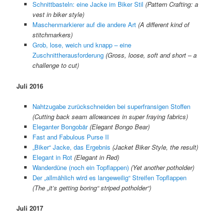
Schnittbasteln: eine Jacke im Biker Stil
(Pattern Crafting: a
vest in biker style)
Maschenmarkierer auf die andere Art
(A different kind of
stitchmarkers)
Grob, lose, weich und knapp – eine
Zuschnittherausforderung
(Gross, loose, soft and short – a
challenge to cut)
Juli 2016
Nahtzugabe zurückschneiden bei superfransigen Stoffen
(Cutting back seam allowances in super fraying fabrics)
Eleganter Bongobär
(Elegant Bongo Bear)
Fast and Fabulous Purse II
„Biker“ Jacke, das Ergebnis
(Jacket Biker Style, the result)
Elegant in Rot
(Elegant in Red)
Wanderdüne (noch ein Topflappen)
(Yet another potholder)
Der „allmählich wird es langeweilig“ Streifen Topflappen
(The „it’s getting boring“ striped potholder“)
Juli 2017