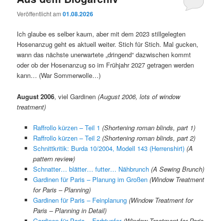
Veröffentlicht am
01.08.2026
Ich glaube es selber kaum, aber mit dem 2023 stillgelegten
Hosenanzug geht es aktuell weiter. Stich für Stich. Mal gucken,
wann das nächste unerwartete „dringend“ dazwischen kommt
oder ob der Hosenanzug so im Frühjahr 2027 getragen werden
kann… (War Sommerwolle…)
August 2006
, viel Gardinen
(August 2006, lots of window
treatment)
Raffrollo kürzen – Teil 1
(Shortening roman blinds, part 1)
Raffrollo kürzen – Teil 2
(Shortening roman blinds, part 2)
Schnittkritik: Burda 10/2004, Modell 143 (Herrenshirt)
(A
pattern review)
Schnatter… blätter… futter… Nähbrunch
(A Sewing Brunch)
Gardinen für Paris – Planung im Großen
(Window Treatment
for Paris – Planning)
Gardinen für Paris – Feinplanung
(Window Treatment for
Paris – Planning in Detail)
Gardinen für Paris – Farbtupfer
(Window Treatment for Paris