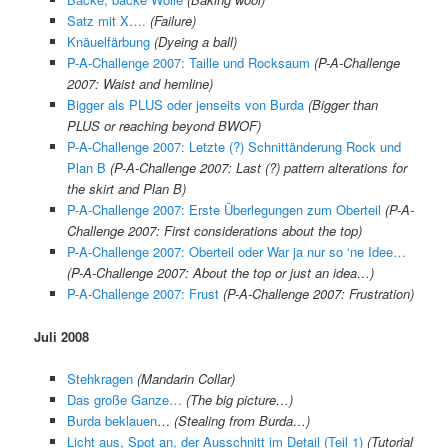
Satz mit X….
(Failure)
Knäuelfärbung
(Dyeing a ball)
P-A-Challenge 2007: Taille und Rocksaum
(P-A-Challenge
2007: Waist and hemline)
Bigger als PLUS oder jenseits von Burda
(Bigger than
PLUS or reaching beyond BWOF)
P-A-Challenge 2007: Letzte (?) Schnittänderung Rock und
Plan B
(
P-A-Challenge 2007:
Last (?) pattern alterations for
the skirt and Plan B)
P-A-Challenge 2007: Erste Überlegungen zum Oberteil
(P-A-
Challenge 2007: First considerations about the top)
P-A-Challenge 2007: Oberteil oder War ja nur so ‘ne Idee…
(P-A-Challenge 2007: About the top or just an idea…)
P-A-Challenge 2007: Frust
(P-A-Challenge 2007: Frustration)
Juli 2008
Stehkragen
(Mandarin Collar)
Das große Ganze…
(The big picture…)
Burda beklauen
…
(Stealing from Burda…)
Licht aus, Spot an, der Ausschnitt im Detail (Teil 1)
(Tuto
rial