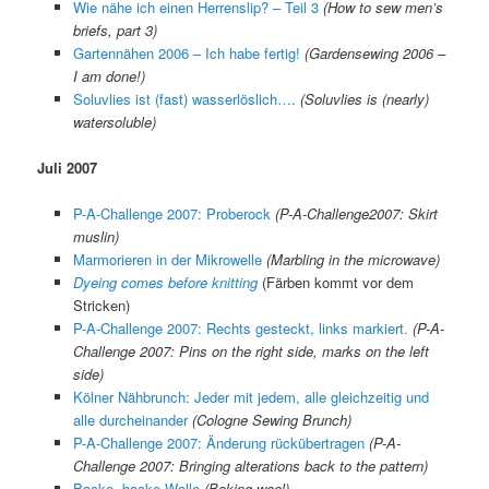
Wie nähe ich einen Herrenslip? – Teil 3
(How to sew men’s
briefs, part 3)
Gartennähen 2006 – Ich habe fertig!
(Gardensewing 2006 –
I am done!)
Soluvlies ist (fast) wasserlöslich….
(Soluvlies is (nearly)
watersoluble)
Juli 2007
P-A-Challenge 2007: Proberock
(P-A-Challenge2007: Skirt
muslin)
Marmorieren in der Mikrowelle
(Marbling in the microwave)
Dyeing comes before knitting
(Färben kommt vor dem
Stricken)
P-A-Challenge 2007: Rechts gesteckt, links markiert.
(P-A-
Challenge 2007: Pins on the right side, marks on the left
side)
Kölner Nähbrunch: Jeder mit jedem, alle gleichzeitig und
alle durcheinander
(Cologne Sewing Brunch)
P-A-Challenge 2007: Änderung rückübertragen
(P-A-
Challenge 2007: Bringing alterations back to the pattern)
Backe, backe Wolle
(Baking wool)