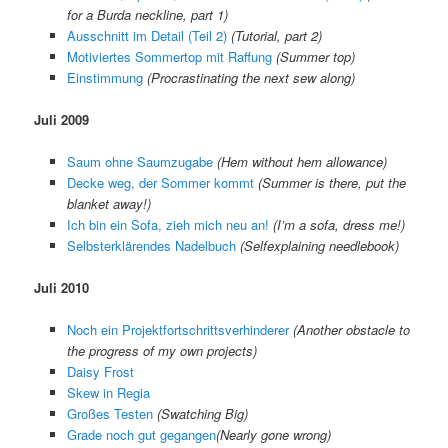
for a Burda neckline, part 1)
Ausschnitt im Detail (Teil 2)
(Tutorial, part 2)
Motiviertes Sommertop mit Raffung
(Summer top)
Einstimmung
(Procrastinating the next sew along)
Juli 2009
Saum ohne Saumzugabe
(
Hem without hem allowance
)
Decke weg, der Sommer kommt
(
Summer is there, put the
blanket away!
)
Ich bin ein Sofa, zieh mich neu an!
(
I’m a sofa, dress me!
)
Selbsterklärendes Nadelbuch
(
Selfexplaining needlebook
)
Juli 2010
Noch ein Projektfortschrittsverhinderer
(Another obstacle to
the progress of my own projects)
Daisy Frost
Skew in Regia
Großes Testen
(Swatching Big)
Grade noch gut gegangen
(
Nearly gone wrong
)