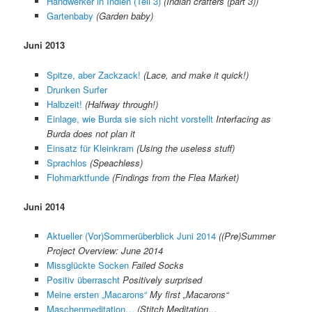
Handwerker in Indien (Teil 3)
(Indian crafters (part 3))
Gartenbaby
(Garden baby)
Juni 2013
Spitze, aber Zackzack!
(Lace, and make it quick!)
Drunken Surfer
Halbzeit!
(Halfway through!)
Einlage, wie Burda sie sich nicht vorstellt
Interfacing as
Burda does not plan it
Einsatz für Kleinkram
(Using the useless stuff)
Sprachlos
(Speachless)
Flohmarktfunde
(Findings from the Flea Market)
Juni 2014
Aktueller (Vor)Sommerüberblick Juni 2014
((Pre)Summer
Project Overview: June 2014
Missglückte Socken
Failed Socks
Positiv überrascht
Positively surprised
Meine ersten „Macarons“
My first „Macarons“
Maschenmeditation…
(Stitch Meditation…