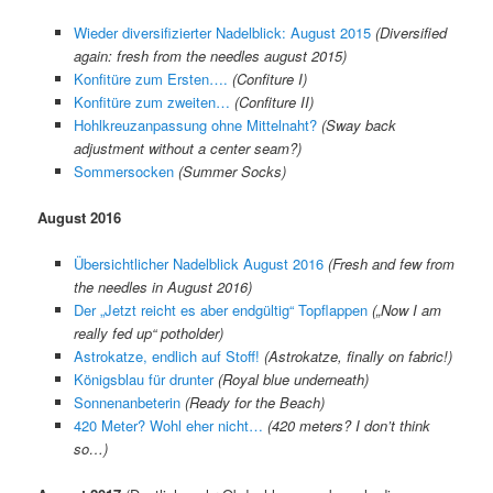
Wieder diversifizierter Nadelblick: August 2015
(Diversified
again: fresh from the needles august 2015)
Konfitüre zum Ersten….
(Confiture I)
Konfitüre zum zweiten…
(Confiture II)
Hohlkreuzanpassung ohne Mittelnaht?
(Sway back
adjustment without a center seam?)
Sommersocken
(Summer Socks)
August 2016
Übersichtlicher Nadelblick August 2016
(Fresh and few from
the needles in August 2016)
Der „Jetzt reicht es aber endgültig“ Topflappen
(„Now I am
really fed up“ potholder)
Astrokatze, endlich auf Stoff!
(Astrokatze, finally on fabric!)
Königsblau für drunter
(Royal blue underneath)
Sonnenanbeterin
(Ready for the Beach)
420 Meter? Wohl eher nicht…
(420 meters? I don’t think
so…)