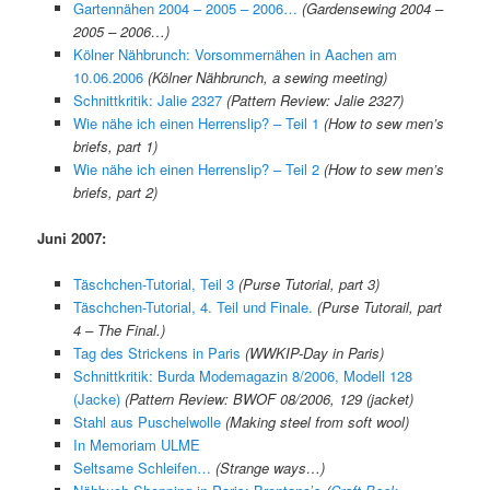
Gartennähen 2004 – 2005 – 2006…
(Gardensewing 2004 –
2005 – 2006…)
Kölner Nähbrunch: Vorsommernähen in Aachen am
10.06.2006
(Kölner Nähbrunch, a sewing meeting)
Schnittkritik: Jalie 2327
(Pattern Review: Jalie 2327)
Wie nähe ich einen Herrenslip? – Teil 1
(How to sew men’s
briefs, part 1)
Wie nähe ich einen Herrenslip? – Teil 2
(How to sew men’s
briefs, part 2)
Juni 2007:
Täschchen-Tutorial, Teil 3
(Purse Tutorial, part 3)
Täschchen-Tutorial, 4. Teil und Finale.
(Purse Tutorail, part
4 – The Final.)
Tag des Strickens in Paris
(WWKIP-Day in Paris)
Schnittkritik: Burda Modemagazin 8/2006, Modell 128
(Jacke)
(Pattern Review: BWOF 08/2006, 129 (jacket)
Stahl aus Puschelwolle
(Making steel from soft wool)
In Memoriam ULME
Seltsame Schleifen…
(Strange ways…)