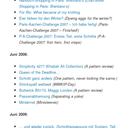
Nähbuch-Shopping in Paris: Brentano’s
(
Craft-Book
Shopping in Paris: Brentano’s
)
For Ric: What became of my knitting
Eier färben für den Winter?
(Dyeing eggs for the winter?)
Paris-Aachen-Challenge 2007 – Ich habe fertig!
(Paris-
Aachen-Challenge 2007 – Finished!)
P-A-Challenge 2007: Erstes Teil, erste Schritte
(P-A-
Challenge 2007: first item, first steps)
Juni 2008:
Simplicity 4277 (Khaliah Ali Collection)
(A pattern review)
Queen of the Deadline…
Schnitt ganz anders
(One pattern, never looking the same.)
Strickspaß weltweit
(WWKIP-Day)
Butterick B5173, Maggy London
(A pattern review)
Passenabtrennung
(Separating a yoke)
Miniärmel
(Minisleeves)
Juni 2009:
… und wieder zurück. (Schnittanpassung mit System, Teil