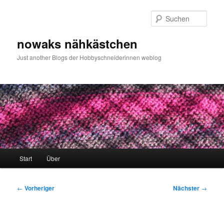
Zum
primären
Such
Inhalt
springen
nowaks nähkästchen
Just another Blogs der Hobbyschneiderinnen weblog
Hauptmenü
Start
Über
Beitragsnavigation
←
Vorheriger
Nächster
→