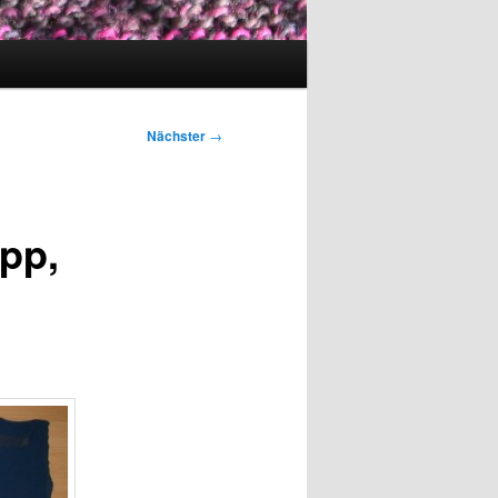
Nächster
→
pp,