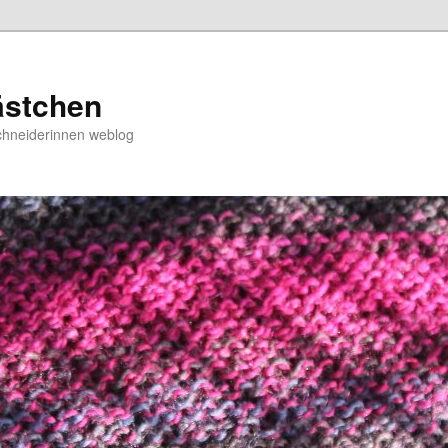
ästchen
chneiderinnen weblog