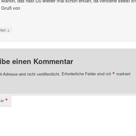
Marion, das hast Du wieder mal schön erklärt, da verstehe selbst ic
n Gruß von
↓
rten
ibe einen Kommentar
*
l-Adresse wird nicht veröffentlicht.
Erforderliche Felder sind mit
markiert
*
ar