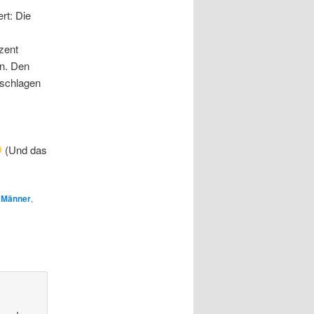
rt: Die
zent
in. Den
eschlagen
(Und das
t
Männer
,