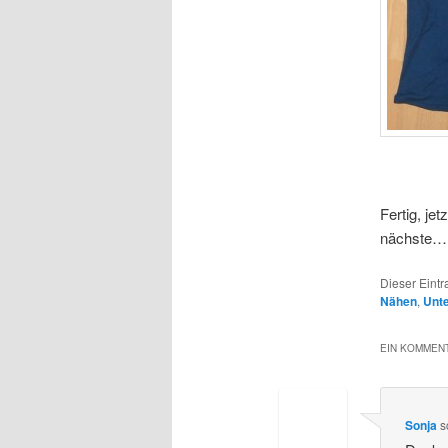
Fertig, je
nächste… 
Dieser Eint
Nähen
,
Unt
EIN KOMMENT
Sonja
s