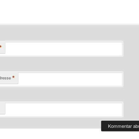
*
*
dresse