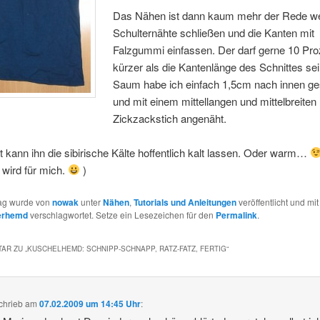
Das Nähen ist dann kaum mehr der Rede we
Schulternähte schließen und die Kanten mit
Falzgummi einfassen. Der darf gerne 10 Pro
kürzer als die Kantenlänge des Schnittes se
Saum habe ich einfach 1,5cm nach innen g
und mit einem mittellangen und mittelbreiten
Zickzackstich angenäht.
tzt kann ihn die sibirische Kälte hoffentlich kalt lassen. Oder warm…
wird für mich.
)
rag wurde von
nowak
unter
Nähen
,
Tutorials und Anleitungen
veröffentlicht und mi
erhemd
verschlagwortet. Setze ein Lesezeichen für den
Permalink
.
AR ZU „
KUSCHELHEMD: SCHNIPP-SCHNAPP, RATZ-FATZ, FERTIG
“
chrieb
am
07.02.2009 um 14:45 Uhr
: