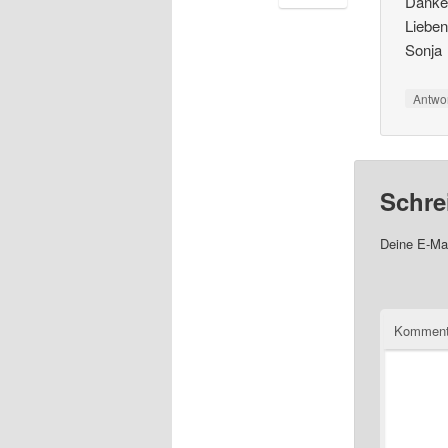
Danke 
Liebe
Sonja
Antwo
Schre
Deine E-Mai
Komment