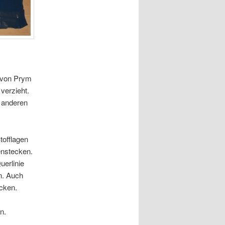
n von Prym
verzieht.
e anderen
tofflagen
enstecken.
erlinie
n. Auch
cken.
n.