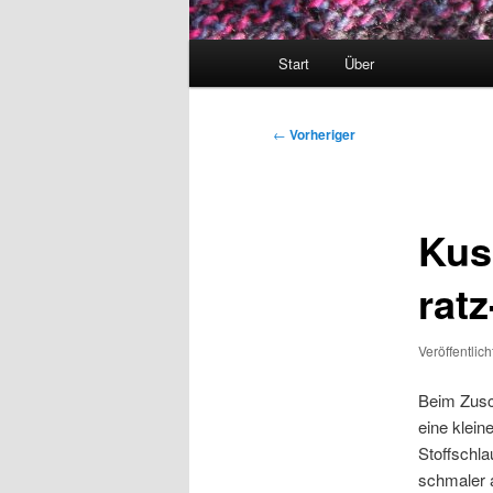
Hauptmenü
Start
Über
Beitragsnavigation
←
Vorheriger
Kus
ratz
Veröffentlic
Beim Zusch
eine klein
Stoffschlau
schmaler a