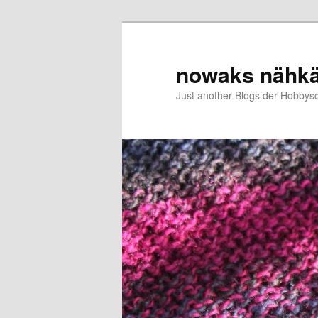
Zum
primären
Inhalt
nowaks nähk
springen
Just another Blogs der Hobbys