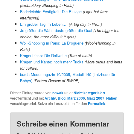
(Embroidery-Shopping in Paris)
Federleichte Festigkeit: Die Einlage
(Light but firm:
interfacing)
Ein großer Tag im Leben….
(A big day in life…)
Je größer die Wahl, desto größer die Qual
(The bigger the
choice, the more difficult it gets)
Woll-Shopping in Paris: La Droguerie
(Wool-shopping in
Paris)
Kragentricks: Die Rollweite
(Turn of cloth)
Kragen und Kante: noch mehr Tricks
(More tricks and hints
for collars)
burda Modemagazin 10/2005, Modell 140 (Latzhose für
Babys)
(Pattern Review of BWOF)
Dieser Eintrag wurde von
nowak
unter
Nicht kategorisiert
veröffentlicht und mit
Archiv
,
Blog
,
März 2006
,
März 2007
,
Nähen
verschlagwortet. Setze ein Lesezeichen für den
Permalink
.
Schreibe einen Kommentar