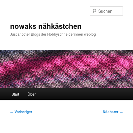
Zum
primären
Such
Inhalt
springen
nowaks nähkästchen
Just another Blogs der Hobbyschneiderinnen weblog
Hauptmenü
Start
Über
Beitragsnavigation
←
Vorheriger
Nächster
→