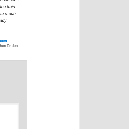
the train
t so much
eady
nner
,
hen für den