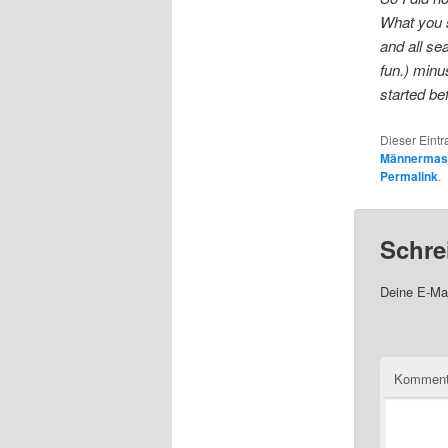
What you se
and all se
fun.) minu
started be
Dieser Eint
Männermas
Permalink
.
Schre
Deine E-Mai
Komment