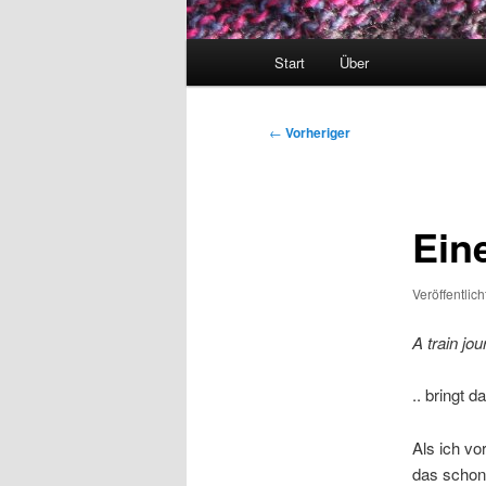
Hauptmenü
Start
Über
Beitragsnavigation
←
Vorheriger
Ein
Veröffentlic
A train jo
.. bringt d
Als ich vo
das schon