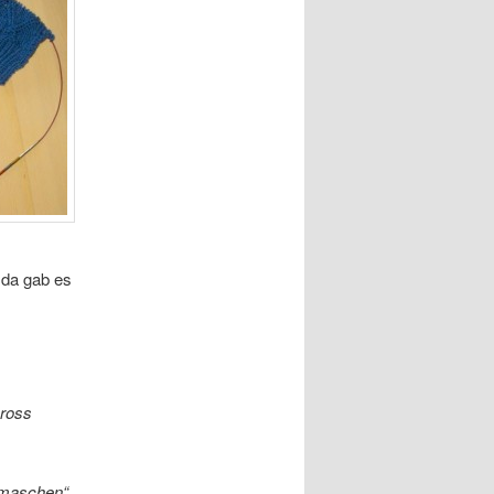
b da gab es
cross
ermaschen“.