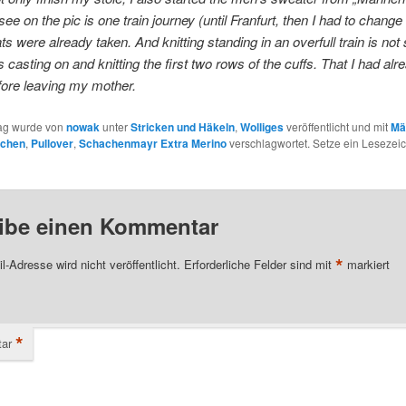
e on the pic is one train journey (until Franfurt, then I had to change 
ats were already taken. And knitting standing in an overfull train is no
s casting on and knitting the first two rows of the cuffs. That I had alr
fore leaving my mother.
rag wurde von
nowak
unter
Stricken und Häkeln
,
Wolliges
veröffentlicht und mit
Mä
chen
,
Pullover
,
Schachenmayr Extra Merino
verschlagwortet. Setze ein Lesezeic
ibe einen Kommentar
*
l-Adresse wird nicht veröffentlicht.
Erforderliche Felder sind mit
markiert
*
ar