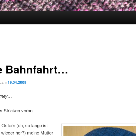
e Bahnfahrt…
ht am
19.04.2009
urney…
as Stricken voran.
r Ostern (oh, so lange ist
 wieder her?) meine Mutter