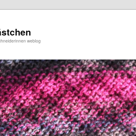
ästchen
chneiderinnen weblog