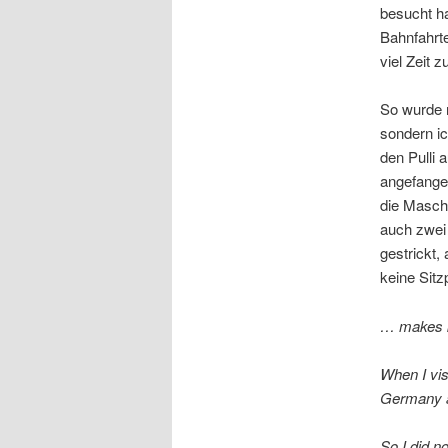
besucht ha
Bahnfahrt
viel Zeit 
So wurde n
sondern ic
den Pulli
angefange
die Masch
auch zwei
gestrickt,
keine Sitz
… makes k
When I vis
Germany an
So I did n