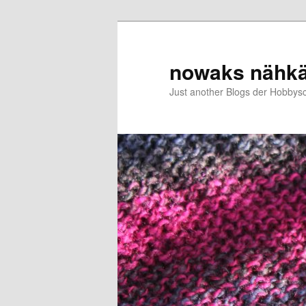
Zum
primären
Inhalt
nowaks nähk
springen
Just another Blogs der Hobbys