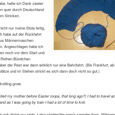
be, hatte ich Dank zweier
en quer durch Deutschland
zum Stricken.
icht nur meine Stola fertig,
h habe auf der Rückfahrt
 aus Männermaschen
n. Angeschlagen habe ich
en noch vor dem Start und
 Reihen Bündchen
 aber der Rest war dann wirklich nur eine Bahnfahrt. (Bis Frankfurt, a
plätze und im Stehen strickt es sich dann doch nicht so gut.)
nitting grow.
ited my mother before Easter (oops, that long ago?) I had to travel a
d as I was going by train I had a lot of time to knit.
ot only finish my stole, I also started the men’s sweater from „Männ