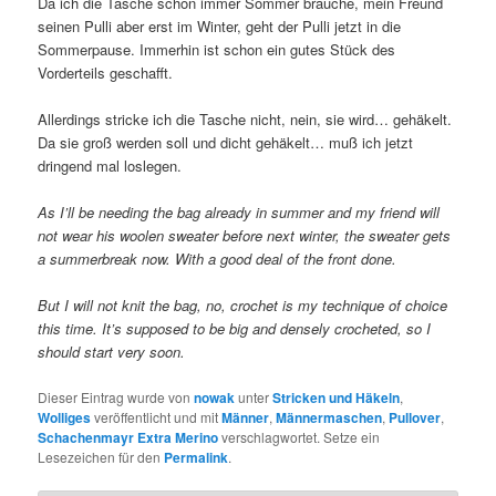
Da ich die Tasche schon immer Sommer brauche, mein Freund
seinen Pulli aber erst im Winter, geht der Pulli jetzt in die
Sommerpause. Immerhin ist schon ein gutes Stück des
Vorderteils geschafft.
Allerdings stricke ich die Tasche nicht, nein, sie wird… gehäkelt.
Da sie groß werden soll und dicht gehäkelt… muß ich jetzt
dringend mal loslegen.
As I’ll be needing the bag already in summer and my friend will
not wear his woolen sweater before next winter, the sweater gets
a summerbreak now. With a good deal of the front done.
But I will not knit the bag, no, crochet is my technique of choice
this time. It’s supposed to be big and densely crocheted, so I
should start very soon.
Dieser Eintrag wurde von
nowak
unter
Stricken und Häkeln
,
Wolliges
veröffentlicht und mit
Männer
,
Männermaschen
,
Pullover
,
Schachenmayr Extra Merino
verschlagwortet. Setze ein
Lesezeichen für den
Permalink
.