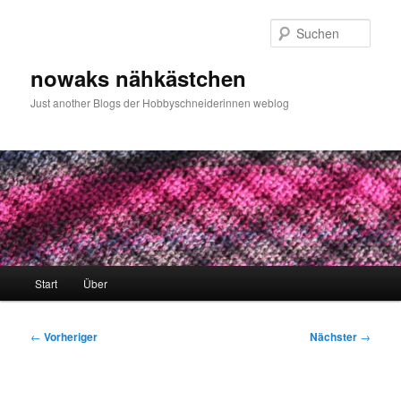
Zum
primären
Such
Inhalt
springen
nowaks nähkästchen
Just another Blogs der Hobbyschneiderinnen weblog
Hauptmenü
Start
Über
Beitragsnavigation
←
Vorheriger
Nächster
→