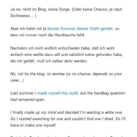
Ja ne, nicht im Blog, keine Sorge. (Oder keine Chance, je nach
Sichtweise… )
Aber ich hatte mir ja
letzten Sommer dieses Outfit genäht
, zu
dem mir immer noch die Handtasche fehlt.
Nachdem ich mich endlich entschieden habe, daß ich wohl
einfach eine weiße dazu will und natürlich keine gefunden habe,
die mir gefällt, muß ich selber aktiv werden.
No, not for the blog, no worries (or no chance, depends on your
view…)
Last summer
I made myself this outfit
, but the handbag question
had remained open.
I finally made up my mind and decided I’m wanting a white one.
So I started searching for one and couldn’t find one I liked. So I’ll
have to make one myself.