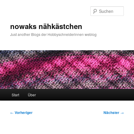
Zum
primären
Such
Inhalt
springen
nowaks nähkästchen
Just another Blogs der Hobbyschneiderinnen weblog
Hauptmenü
Start
Über
Beitragsnavigation
←
Vorheriger
Nächster
→