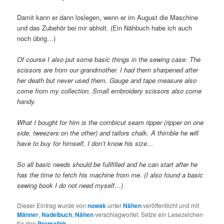
Damit kann er dann loslegen, wenn er im August die Maschine
und das Zubehör bei mir abholt. (Ein Nähbuch habe ich auch
noch übrig…)
Of course I also put some basic things in the sewing case: The
scissors are from our grandmother. I had them sharpened after
her death but never used them. Gauge and tape measure also
come from my collection. Small embroidery scissors also come
handy.
What I bought for him is the combicut seam ripper (ripper on one
side, tweezers on the other) and tailors chalk. A thimble he will
have to buy for himself, I don’t know his size…
So all basic needs should be fullfilled and he can start after he
has the time to fetch his machine from me. (I also found a basic
sewing book I do not need myself…)
Dieser Eintrag wurde von
nowak
unter
Nähen
veröffentlicht und mit
Männer
,
Nadelbuch
,
Nähen
verschlagwortet. Setze ein Lesezeichen
für den
Permalink
.