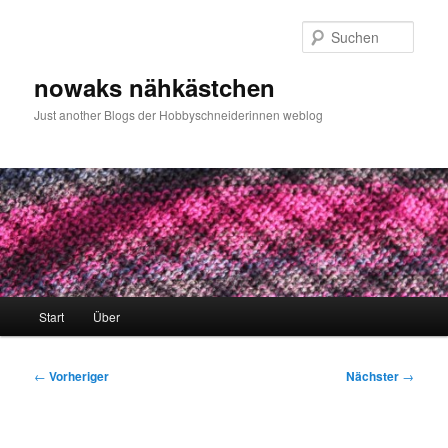
Zum
primären
Such
Inhalt
springen
nowaks nähkästchen
Just another Blogs der Hobbyschneiderinnen weblog
Hauptmenü
Start
Über
Beitragsnavigation
←
Vorheriger
Nächster
→