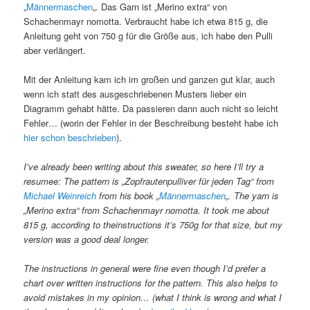
„
Männermaschen
„. Das Garn ist „Merino extra“ von
Schachenmayr nomotta. Verbraucht habe ich etwa 815 g, die
Anleitung geht von 750 g für die Größe aus, ich habe den Pulli
aber verlängert.
Mit der Anleitung kam ich im großen und ganzen gut klar, auch
wenn ich statt des ausgeschriebenen Musters lieber ein
Diagramm gehabt hätte. Da passieren dann auch nicht so leicht
Fehler… (worin der Fehler in der Beschreibung besteht habe ich
hier schon beschrieben
).
I’ve already been writing about this sweater, so here I’ll try a
resumee: The pattern is „Zopfrautenpulliver für jeden Tag“ from
Michael Weinreich
from his book „
Männermaschen
„. The yarn is
„Merino extra“ from Schachenmayr nomotta. It took me about
815 g, according to theinstructions it’s 750g for that size, but my
version was a good deal longer.
The instructions in general were fine even though I’d prefer a
chart over written instructions for the pattern. This also helps to
avoid mistakes in my opinion… (what I think is wrong and what I