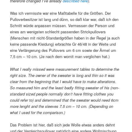
therefore changed I’ve already
described here
).
Was ich vermisste war eine Maßtabelle für die Größen. Der
Pulloverbesitzer ist lang und dünn, so daß klar war, daß ich den
Schnitt würde anpassen müssen. Vermessen der Person und
eines am wenigsten schlecht passenden Strickpullovers
(Menschen mit nicht-Standardgrößen haben in der Regel ja auch
keine passende Kleidung) erbrachte Gr 46/48 in der Weite und
eine Verlängerung des Pullovers um 6 cm sowie der Ärmel um
7,5 cm – 10 cm. (Je nach dem womit man verglichen hat.)
What I really missed were measurement tables to determine the
right size. The owner of the sweater is long and thin so it was
clear from the beginning that I would have to make alterations.
So measured him and the least badly fitting sweater of his (non-
standard sized people normally don’t have fitting clothes you
could refer to) and determined that the sweater would need 6cm
more lenght and the sleeves 7.5 cm – 10 cm. (Depending on
what I used for the comparison.)
Das Problem ist hier, daß sich jede Wolle etwas anders dehnt
und der Vergleichspullover natürlich eine andere Wollmischung