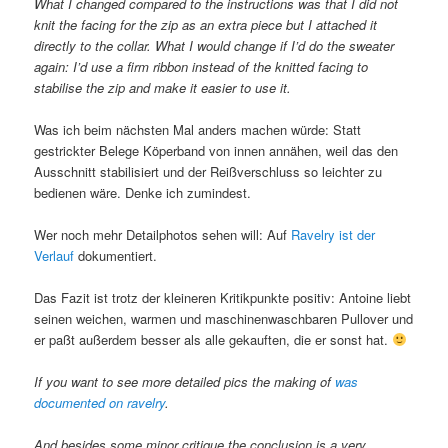
What I changed compared to the instructions was that I did not
knit the facing for the zip as an extra piece but I attached it
directly to the collar. What I would change if I’d do the sweater
again: I’d use a firm ribbon instead of the knitted facing to
stabilise the zip and make it easier to use it.
Was ich beim nächsten Mal anders machen würde: Statt
gestrickter Belege Köperband von innen annähen, weil das den
Ausschnitt stabilisiert und der Reißverschluss so leichter zu
bedienen wäre. Denke ich zumindest.
Wer noch mehr Detailphotos sehen will: Auf
Ravelry ist der
Verlauf
dokumentiert.
Das Fazit ist trotz der kleineren Kritikpunkte positiv: Antoine liebt
seinen weichen, warmen und maschinenwaschbaren Pullover und
er paßt außerdem besser als alle gekauften, die er sonst hat.
If you want to see more detailed pics the making of
was
documented on ravelry
.
And besides some minor critique the conclusion is a very