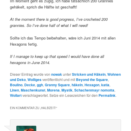
Im Moment geht es zügig, ich habe tatsächlich 200 Grannies
gehäkelt, sprich die Hälfte ist geschafft!
At the moment there is good progress, I’ve crocheted 200
grannies. So I’ve done half of what I will need!
Sollte ich das Tempo beibehalten, wäre ich Juni 2014 mit allen
Hexagons fertig.
If I manage to keep up that speed I would have done all
hexagons in June 2014.
Dieser Eintrag wurde von
nowak
unter
Stricken und Häkeln
,
Wohnen
und Deko
,
Wolliges
veröffentlicht und mit
Beyond the Square
,
Boulino
,
Decke
,
ggh
,
Granny Square
,
häkeln
,
Hexagon
,
katia
,
Linen
,
Maschenkunst
,
Morena
,
Mystik
,
Schachenmayr nomotta
,
Wollart
verschlagwortet. Setze ein Lesezeichen für den
Permalink
.
EIN KOMMENTAR ZU „
HALBZEIT!
“