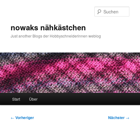
Zum
primären
Such
Inhalt
springen
nowaks nähkästchen
Just another Blogs der Hobbyschneiderinnen weblog
Hauptmenü
Start
Über
Beitragsnavigation
←
Vorheriger
Nächster
→